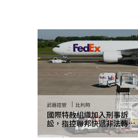
武器控管
比利時
國際特赦組織加入刑事訴
訟，指控聯邦快遞非法轉運
武器至以色列