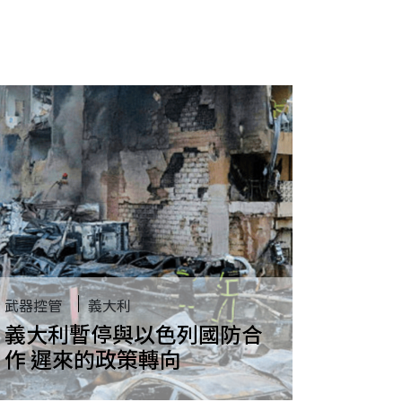
武器控管
義大利
義大利暫停與以色列國防合
作 遲來的政策轉向