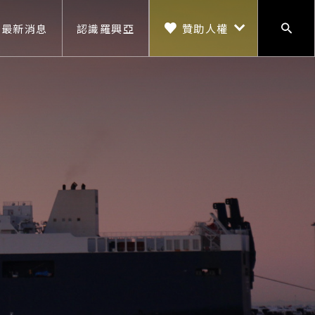
贊助人權
最新消息
認識羅興亞
搜尋
贊助人權