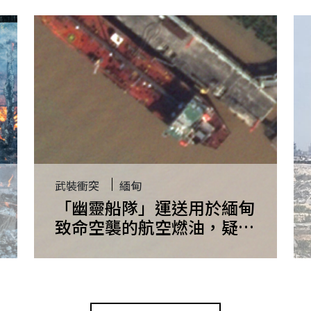
武裝衝突
緬甸
「幽靈船隊」運送用於緬甸
致命空襲的航空燃油，疑與
伊朗有關