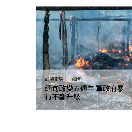
武裝衝突
緬甸
緬甸政變五週年 軍政府暴
行不斷升級