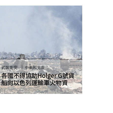
武裝衝突
中東和北非
各國不得協助Holger G號貨
船向以色列運輸軍火物資