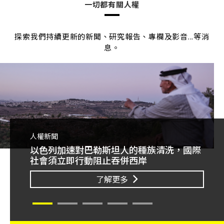
一切都有關人權
探索我們持續更新的新聞、研究報告、專欄及影音...等消
息。
人權新聞
人權
以色列加速對巴勒斯坦人的種族清洗，國際
突升級
20
社會須立即行動阻止吞併西岸
際法
須堅
了解更多