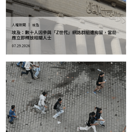
人權新聞
埃及
埃及：數十人因參與「Z世代」網路群組遭拘留，當局
應立即釋放相關人士
07.29.2026