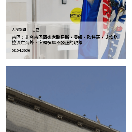
人權新聞
古巴
古巴：非裔古巴藝術家路易斯・曼紐・歐特羅・艾坎塔
拉流亡海外，突顯多年不公正的現象
08.04.2026