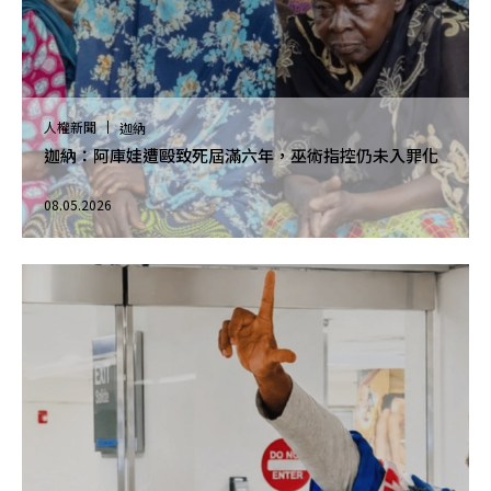
人權新聞
迦納
迦納：阿庫娃遭毆致死屆滿六年，巫術指控仍未入罪化
08.05.2026