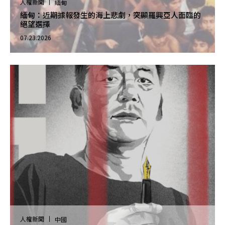
人權新聞
緬甸
緬甸：近期據報發生的海上悲劇，突顯羅興亞人面臨的
絕望選擇
07.23.2026
人權新聞
中國