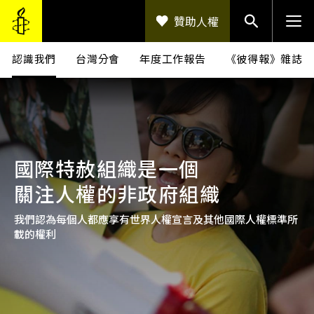
移至主內容
贊助人權
關於我們
認識我們
台灣分會
年度工作報告
《彼得報》雜誌
國際特赦組織是一個
關注人權的非政府組織
我們認為每個人都應享有世界人權宣言及其他國際人權標準所
載的權利