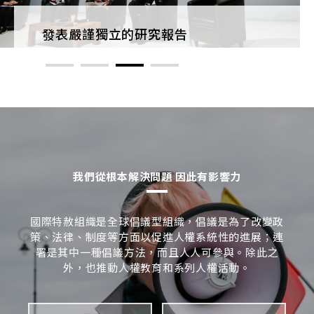
誕生。
發表嚴謹獨立的研究報告
堅持
我們從根本解決問題 因此有影響力
國際特赦組織是全球倡議型組織，倡議是為了改變政
策、法律、制度等方面以促進人權系統性的進展；連
署是其中一種倡議方法，而且人人可參與。除此之
外，也推動人權教育和系列人權活動。