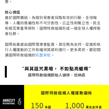
害。
核心價值
基於國際團結、為個別受害者採取有效的行動、全球報
導、人權的普遍性和不可分割性、公正性和獨立性、民主
和相互尊重等原則，國際特赦組織形成一個全球人權捍衛
者社群。
國際秘書處由國際理事會監督，其任務為支持、促進和執
行人權運動的工作和確保其順利運行。更多資訊，歡迎閱
讀國際特赦組織的
完整章程
。
“與其詛咒黑暗， 不如點亮蠟燭”
國際特赦組織創始人彼得．班納森
國際特赦組織人權運動遍佈
150
1,000
多國
萬名支持者