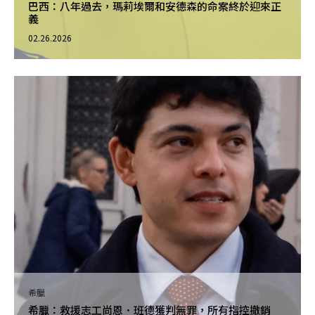
巴西：八年過去，瑪莉埃爾和安德森的命案終於迎來正
義
02.26.2026
希臘
希臘：救援志工尚恩．班德獲判無罪，所有指控撤銷