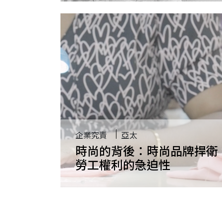
上
企業究責
亞太
時尚的背後：時尚品牌捍衛
勞工權利的急迫性