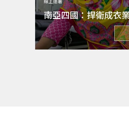
線上連署
南亞四國：捍衛成衣