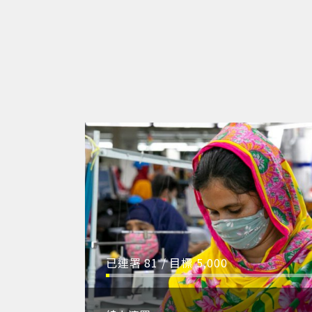
已連署
81
/ 目標
5,000