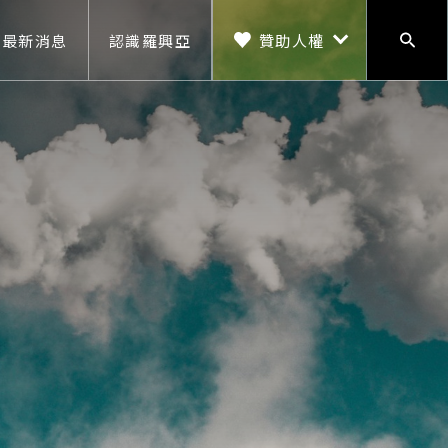
贊助人權
最新消息
認識羅興亞
搜尋
贊助人權