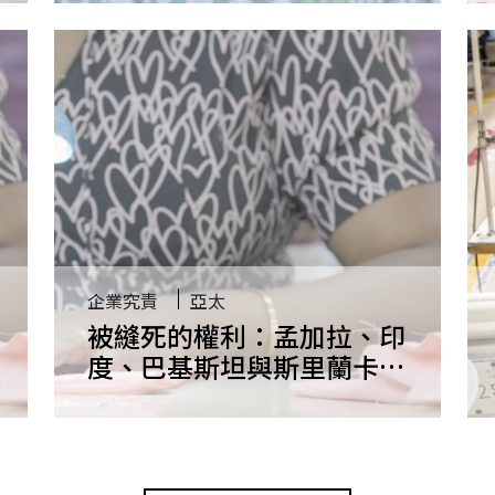
投資標準
企業究責
亞太
被縫死的權利：孟加拉、印
度、巴基斯坦與斯里蘭卡成
衣業勞工遭剝奪的結社自由