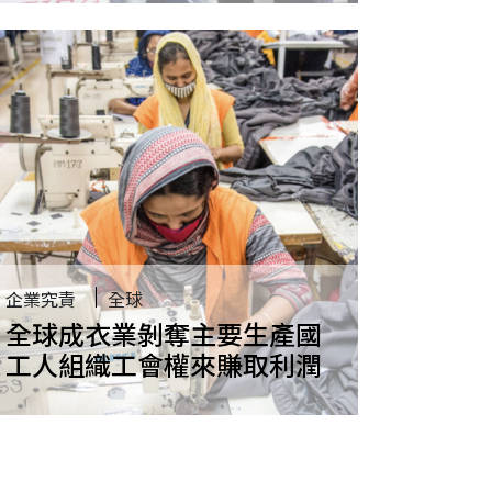
企業究責
全球
全球成衣業剝奪主要生產國
工人組織工會權來賺取利潤