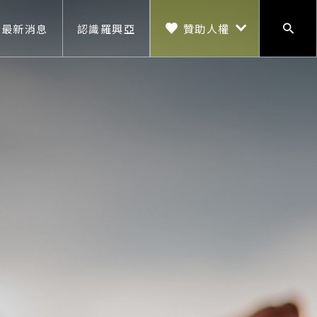
贊助人權
最新消息
認識羅興亞
搜尋
贊助人權