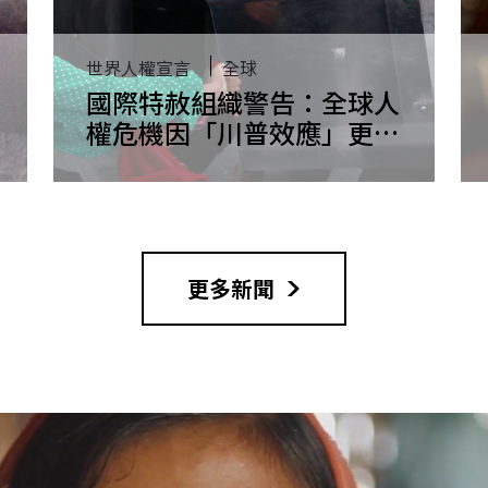
世界人權宣言
全球
國際特赦組織警告：全球人
權危機因「川普效應」更加
劇毀滅性趨勢
更多新聞