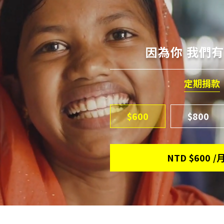
因為你 我們
定期捐款
$600
$800
NTD
$600
/