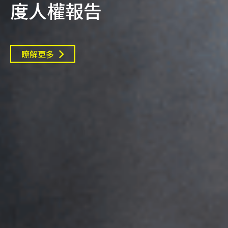
度人權報告
瞭解更多