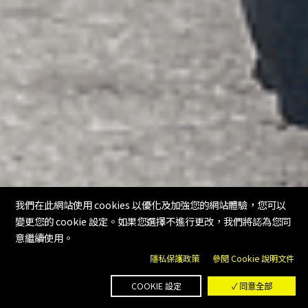
我們在此網站使用 cookies 以優化及加強您的網站體驗，您可以
變更您的 cookie 設定。如果您選擇不進行更改，我們將認為您同
意繼續使用。
隱私保護政策
參閱 Cookie 說明文件
COOKIE 設定
✓ 同意全部