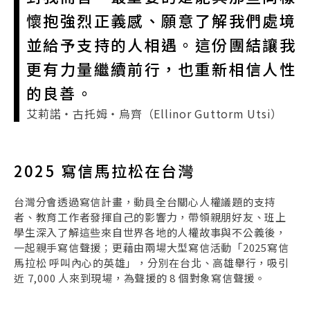
懷抱強烈正義感、願意了解我們處境
並給予支持的人相遇。這份團結讓我
更有力量繼續前行，也重新相信人性
的良善。
艾莉諾・古托姆・烏齊（Ellinor Guttorm Utsi）
2025 寫信馬拉松在台灣
台灣分會透過寫信計畫，動員全台關心人權議題的支持
者、教育工作者發揮自己的影響力，帶領親朋好友、班上
學生深入了解這些來自世界各地的人權故事與不公義後，
一起親手寫信聲援；更藉由兩場大型寫信活動「2025寫信
馬拉松 呼叫內心的英雄」，分別在台北、高雄舉行，吸引
近 7,000 人來到現場，為聲援的 8 個對象寫信聲援。