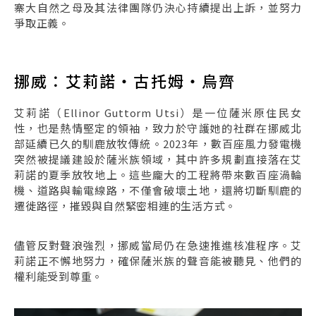
寨大自然之母及其法律團隊仍決心持續提出上訴，並努力
爭取正義。
挪威：艾莉諾・古托姆・烏齊
艾莉諾（Ellinor Guttorm Utsi）是一位薩米原住民女
性，也是熱情堅定的領袖，致力於守護她的社群在挪威北
部延續已久的馴鹿放牧傳統。2023年，數百座風力發電機
突然被提議建設於薩米族領域，其中許多規劃直接落在艾
莉諾的夏季放牧地上。這些龐大的工程將帶來數百座渦輪
機、道路與輸電線路，不僅會破壞土地，還將切斷馴鹿的
遷徙路徑，摧毀與自然緊密相連的生活方式。
儘管反對聲浪強烈，挪威當局仍在急速推進核准程序。艾
莉諾正不懈地努力，確保薩米族的聲音能被聽見、他們的
權利能受到尊重。