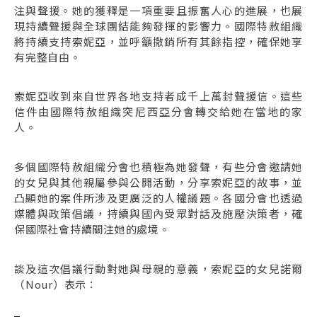
注與聲援。她的獲釋是一項重要且振奮人心的進展，也展
現持續聲援與全球團結能夠發揮的影響力。國際特赦組織
將持續支持索妮亞，並呼籲撤銷所有其餘指控，確保她享
有完整自由。
索妮亞收到來自世界各地支持者成千上萬封聲援信。這些
信件由國際特赦組織突尼西亞分會轉交給她在當地的家
人。
多個國際特赦組織分會也積極為她發聲，有些分會邀請她
的女兒與其他親屬參與公開活動，分享索妮亞的故事，並
凸顯她的案件所涉及更廣泛的人權議題。各國分會也透過
媒體與政策倡議，持續與國內受眾對話及施壓決策者，確
保國際社會持續關注她的處境。
談及這次倡議行動對她與母親的意義，索妮亞的女兒諾爾
（Nour）表示：