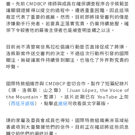
審。先前 CMDBCP 律師與成員在確保調查程序合乎規範並
讓關鍵證據得以提交的過程中，遭遇重重困難，因此這項
裁定代表了重要的進展。然而，目前即將接受審判的僅是
涉嫌動手行兇者。若要真正落實究責，仍需持續施壓，確
保下令殺害他的幕後主使者也能被查明並繩之以法。
目前尚不清楚寫信馬拉松倡議行動是否直接促成了將璜．
洛佩斯案件送交審判的決定，不過這次行動所引發的國際
關注，無疑讓案件持續受到關注，也強化了外界對究責的
呼聲。
國際特赦組織亦與 CMDBCP 密切合作，製作了短篇紀錄片
《璜．洛佩斯：山之聲》（Juan López, the Voice of
the Mountain，暫譯）。該片近期已在 YouTube 上架
（
西班牙語版
），點擊此
連結
可收看英文字幕版。
璜的家屬及委員會成員也得知，國際特赦組織美洲區域秘
書處收到大量聲援他們的信件。目前正在確認將這些訊息
轉交給他們的最終計畫。