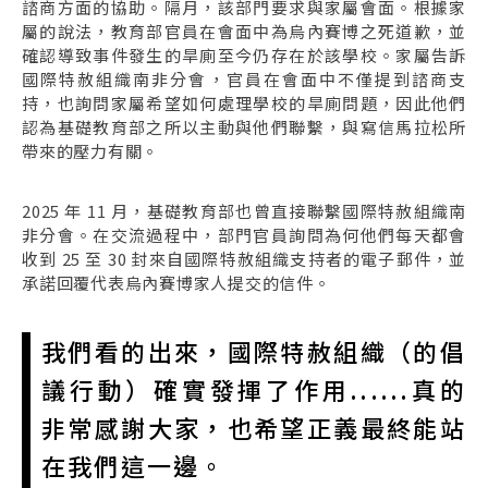
諮商方面的協助。隔月，該部門要求與家屬會面。根據家
屬的說法，教育部官員在會面中為烏內賽博之死道歉，並
確認導致事件發生的旱廁至今仍存在於該學校。家屬告訴
國際特赦組織南非分會，官員在會面中不僅提到諮商支
持，也詢問家屬希望如何處理學校的旱廁問題，因此他們
認為基礎教育部之所以主動與他們聯繫，與寫信馬拉松所
帶來的壓力有關。
2025 年 11 月，基礎教育部也曾直接聯繫國際特赦組織南
非分會。在交流過程中，部門官員詢問為何他們每天都會
收到 25 至 30 封來自國際特赦組織支持者的電子郵件，並
承諾回覆代表烏內賽博家人提交的信件。
我們看的出來，國際特赦組織（的倡
議行動）確實發揮了作用......真的
非常感謝大家，也希望正義最終能站
在我們這一邊。