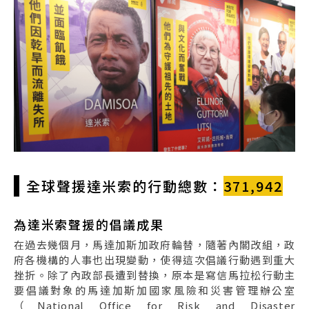
全球聲援達米索的行動總數：
371,942
為達米索聲援的倡議成果
在過去幾個月，馬達加斯加政府輪替，隨著內閣改組，政
府各機構的人事也出現變動，使得這次倡議行動遇到重大
挫折。除了內政部長遭到替換，原本是寫信馬拉松行動主
要倡議對象的馬達加斯加國家風險和災害管理辦公室
（National Office for Risk and Disaster