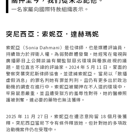
一名家屬向國際特赦組織表示。
突尼西亞：索妮亞．達赫瑪妮
索妮亞（Sonia Dahmani）是位律師，也是媒體評論員，
持續致力於捍衛人權，為弱勢群體發聲，她經常在電視與
廣播節目上公開談論有關監獄惡劣環境與種族歧視的議
題，是位直言不諱的評論家。2024 年 5 月 11 日，蒙面的
警察突襲突尼斯律師協會，並逮捕索妮亞。 當局以「散播
虛假消息」的罪名判她有罪並判刑，且仍有更多出於政治
動機的調查在進行中。索妮亞被關押在不人道的環境中，
牢房鼠患嚴重，並且遭受獄方的羞辱性對待，她的醫療照
護被剝奪，連必要的藥物也無法獲得。
2025 年 11 月 27 日，索妮亞在遭恣意拘留 18 個月後獲
釋。突尼西亞當局下令有條件釋放她，但針對她的多項政
治動機案件仍在受理中。