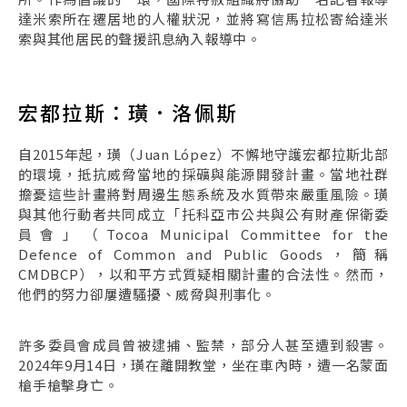
達米索所在遷居地的人權狀況，並將寫信馬拉松寄給達米
索與其他居民的聲援訊息納入報導中。
宏都拉斯：璜．洛佩斯
自2015年起，璜（Juan López）不懈地守護宏都拉斯北部
的環境，抵抗威脅當地的採礦與能源開發計畫。當地社群
擔憂這些計畫將對周邊生態系統及水質帶來嚴重風險。璜
與其他行動者共同成立「托科亞市公共與公有財產保衛委
員會」（Tocoa Municipal Committee for the
Defence of Common and Public Goods，簡稱
CMDBCP），以和平方式質疑相關計畫的合法性。然而，
他們的努力卻屢遭騷擾、威脅與刑事化。
許多委員會成員曾被逮捕、監禁，部分人甚至遭到殺害。
2024年9月14日，璜在離開教堂，坐在車內時，遭一名蒙面
槍手槍擊身亡。