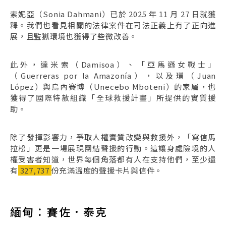
索妮亞（Sonia Dahmani）已於 2025 年 11 月 27 日就獲
釋。我們也看見相關的法律案件在司法正義上有了正向進
展，且監獄環境也獲得了些微改善。
此外，達米索（Damisoa）、「亞馬遜女戰士」
（Guerreras por la Amazonía），以及璜（Juan
López）與烏內賽博（Unecebo Mboteni）的家屬，也
獲得了國際特赦組織「全球救援計畫」所提供的實質援
助。
除了發揮影響力，爭取人權實質改變與救援外，「寫信馬
拉松」更是一場展現團結聲援的行動。這讓身處險境的人
權受害者知道，世界每個角落都有人在支持他們，至少還
有
327,737
份充滿溫度的聲援卡片與信件。
緬甸：賽佐．泰克