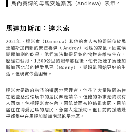
烏內賽博的母親安迪斯瓦（Andiswa）表示。
馬達加斯加：達米索
2021年，達米索（Damisoa）和他的家人被迫離開位於馬
達加斯加南部的安德魯伊（ Androy）地區的家園。因氣候
變遷加劇的乾旱，他們無法取得足夠的食物來維持生存。
歷經四個月、1,500公里的艱辛旅程後，他們抵達了馬達加
斯加西北部的博愛尼區（Boeny），期盼能開始更好的生
活。但現實依舊困苦。
達米索是政府指派的遷居地管理者，他花了大量時間為住
在這些惡劣環境中的居民奔走請命。但他的訴求始終沒有
人回應。包括達米索在內，因飢荒而被迫逃離家園、目前
居住在博愛尼區的居民，急需人道援助。但目前的援助幾
乎都集中在馬達加斯加南部乾旱地區。