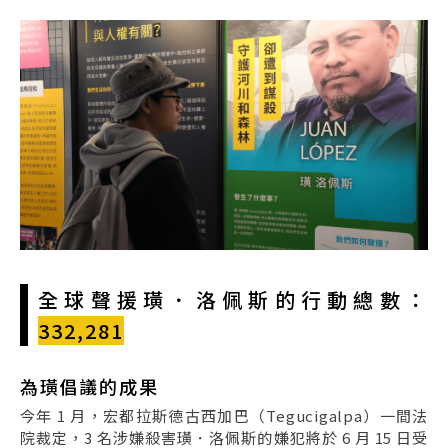
全球聲援璜．洛佩斯的行動總數：
332,281
為璜倡議的成果
今年 1 月，宏都拉斯德古西加巴（Tegucigalpa）一間法
院裁定，3 名涉嫌殺害璜．洛佩斯的嫌犯將於 6 月 15 日受