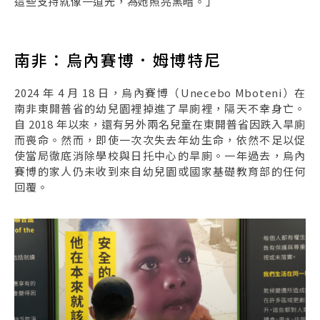
這些支持就像一道光，為她照亮黑暗。」
南非：烏內賽博．姆博特尼
2024 年 4 月 18 日，烏內賽博（Unecebo Mboteni）在
南非東開普省的幼兒園裡掉進了旱廁裡，隔天不幸身亡。
自 2018 年以來，還有另外兩名兒童在東開普省因跌入旱廁
而喪命。然而，即使一次次失去年幼生命，依然不足以促
使當局徹底消除學校與日托中心的旱廁。一年過去，烏內
賽博的家人仍未收到來自幼兒園或國家基礎教育部的任何
回覆。