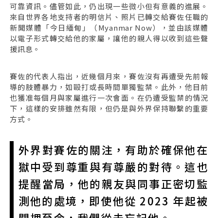
可靠資訊。儘管如此，仍出現一些微小但有意義的進展。
來自世界各地支持者的明信片、照片已轉交給賽佐任職的
新聞媒體「今日緬甸」（Myanmar Now），並由該媒體
以電子形式轉交給他的家屬，讓他的親人得以收到這些聲
援訊息。
賽佐的代表人指出，近幾個月來，賽佐沒有再遭受先前報
導的肢體暴力，如毆打或長時間單獨監禁。此外，他目前
也獲准每個月與家屬進行一次會面。在仍遭受監禁的情況
下，這樣的安排雖然有限，但仍是與外界保持聯繫的重要
方式。
外界對賽佐的關注，有助於確保他在
獄中受到尊重與有尊嚴的對待。這也
提醒當局，他的親友與同事正密切監
測他的處境，即使他從 2023 年起被
關押至今，我們從未忘記他。