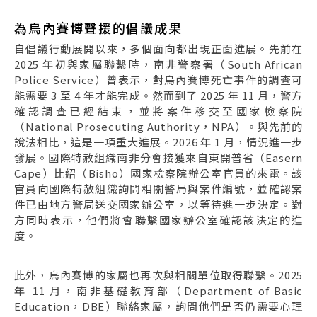
為烏內賽博聲援的倡議成果
自倡議行動展開以來，多個面向都出現正面進展。先前在
2025 年初與家屬聯繫時，南非警察署（South African
Police Service）曾表示，對烏內賽博死亡事件的調查可
能需要 3 至 4 年才能完成。然而到了 2025 年 11 月，警方
確認調查已經結束，並將案件移交至國家檢察院
（National Prosecuting Authority，NPA）。與先前的
說法相比，這是一項重大進展。2026 年 1 月，情況進一步
發展。國際特赦組織南非分會接獲來自東開普省（Easern
Cape）比紹（Bisho）國家檢察院辦公室官員的來電。該
官員向國際特赦組織詢問相關警局與案件編號，並確認案
件已由地方警局送交國家辦公室，以等待進一步決定。對
方同時表示，他們將會聯繫國家辦公室確認該決定的進
度。
此外，烏內賽博的家屬也再次與相關單位取得聯繫。2025
年 11 月，南非基礎教育部（Department of Basic
Education，DBE）聯絡家屬，詢問他們是否仍需要心理