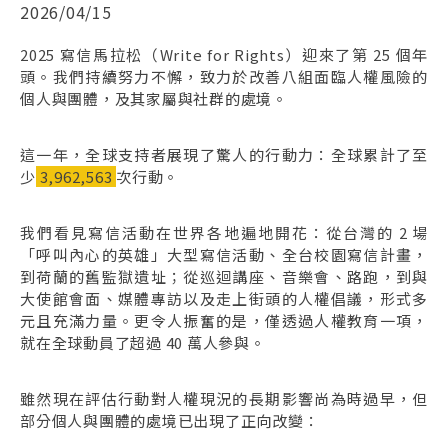
2026/04/15
2025 寫信馬拉松（Write for Rights）迎來了第 25 個年
頭。我們持續努力不懈，致力於改善八組面臨人權風險的
個人與團體，及其家屬與社群的處境。
這一年，全球支持者展現了驚人的行動力：全球累計了至
少
3,962,563
次行動。
我們看見寫信活動在世界各地遍地開花：從台灣的 2 場
「呼叫內心的英雄」大型寫信活動、全台校園寫信計畫，
到荷蘭的舊監獄遺址；從巡迴講座、音樂會、路跑，到與
大使館會面、媒體專訪以及走上街頭的人權倡議，形式多
元且充滿力量。更令人振奮的是，僅透過人權教育一項，
就在全球動員了超過 40 萬人參與。
雖然現在評估行動對人權現況的長期影響尚為時過早，但
部分個人與團體的處境已出現了正向改變：