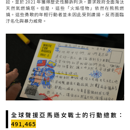
訟，並於 2021 年獲得歷史性勝訴判決，要求政府全面淘汰
天然氣燃燒塔。但是，這些「火焰怪物」依然在熊熊燃
燒。這些勇敢的年輕行動者並未因此受到讚揚，反而面臨
汙名化與暴力威脅。
全球聲援亞馬遜女戰士的行動總數：
491,465