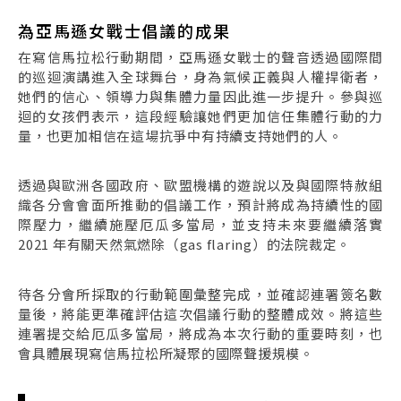
為亞馬遜女戰士倡議的成果
在寫信馬拉松行動期間，亞馬遜女戰士的聲音透過國際間
的巡迴演講進入全球舞台，身為氣候正義與人權捍衛者，
她們的信心、領導力與集體力量因此進一步提升。參與巡
迴的女孩們表示，這段經驗讓她們更加信任集體行動的力
量，也更加相信在這場抗爭中有持續支持她們的人。
透過與歐洲各國政府、歐盟機構的遊說以及與國際特赦組
織各分會會面所推動的倡議工作，預計將成為持續性的國
際壓力，繼續施壓厄瓜多當局，並支持未來要繼續落實
2021 年有關天然氣燃除（gas flaring）的法院裁定。
待各分會所採取的行動範圍彙整完成，並確認連署簽名數
量後，將能更準確評估這次倡議行動的整體成效。將這些
連署提交給厄瓜多當局，將成為本次行動的重要時刻，也
會具體展現寫信馬拉松所凝聚的國際聲援規模。