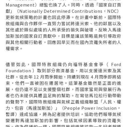
Management）總監也換了人。同時，透過「國家自訂貢
獻」（Nationally Determined Contributions，NDC）
更新氣候策略的計畫也因此停滯。在計畫中斷前，國際特
赦組織與合作夥伴一直努力嘗試將達米索、他的鄰居以及
其他處於類似處境的人所承受的損失與破壞，反映入馬達
加斯加的國家自訂貢獻中，目標是讓該策略能夠引導政府
與其他相關行動者，回應因旱災而在國內流離失所者的人
權需求。
儘管如此，國際特赦組織仍向福特基金會爭（ Ford
Foundation ）取到部分救濟基金，用以支援達米索及其
社群。從去年 12 月雨季開始，持續到現在 4 月雨季即將結
束，他們一直被困在遷居地。這筆基金雖然是正面的進
展，但仍遠不足以支援整個社群，而國家當局與發展行為
者也仍未提供具體且足夠的幫助。在寫信馬拉松行動帶動
的聲勢下，國際特赦組織與氣候正義組織聯盟「人民、權
力、包容（馬達加斯加）」（People Power Inclusion，
暫譯）達成協議，將為記者提供培訓，協助他們報導氣候
變遷對馬達加斯加的影響，包括氣候因素導致的流離失
所。作為倡議的一環，國際特赦組織將協助一名記者報導