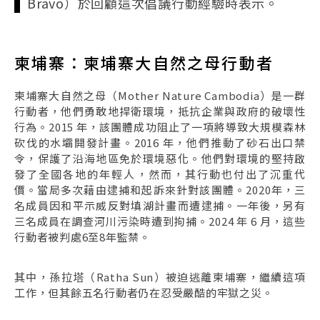
Bravo）於回顧這次倡議行動經驗時表示。
柬埔寨：柬埔寨大自然之母行動者
柬埔寨大自然之母（Mother Nature Cambodia）是一群
行動者，他們勇敢地捍衛環境，抵抗企業與政府的破壞性
行為。2015 年，該團體成功阻止了一項將導致大規模森林
砍伐的水壩開發計畫。2016 年，他們推動了砂石出口禁
令，保護了沿海地區免於環境惡化。他們對環境的堅持啟
發了全國各地的年輕人，然而，其行動也付出了沉重代
價。當局多次藉由逮捕和起訴來針對該團體。2020年，三
名成員因和平示威反對填湖計畫而遭逮捕。一年後，另有
三名成員在調查河川污染時遭到拘捕。2024 年 6 月，這些
行動者被判處6至8年監禁。
其中，孫拉塔（Ratha Sun）被迫逃離柬埔寨，繼續這項
工作，但其餘五名行動者仍在忍受嚴酷的牢獄之災。