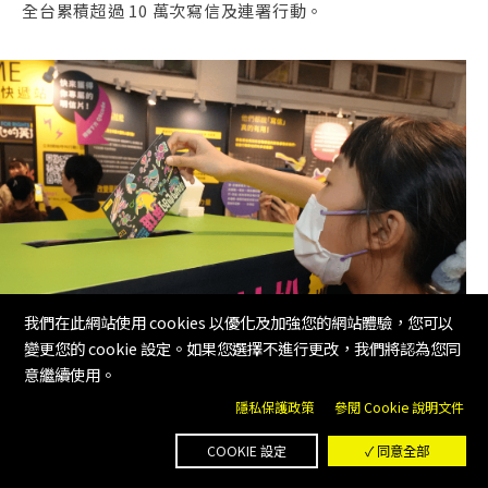
全台累積超過 10 萬次寫信及連署行動。
我們在此網站使用 cookies 以優化及加強您的網站體驗，您可以
變更您的 cookie 設定。如果您選擇不進行更改，我們將認為您同
意繼續使用。
隱私保護政策
參閱 Cookie 說明文件
類，
平凡人的寫信行動，成功改變了 115
COOKIE 設定
✓ 同意全部
人的生命，有人獲得釋放、有人得以
實現正義，也有人權捍衛者得到保