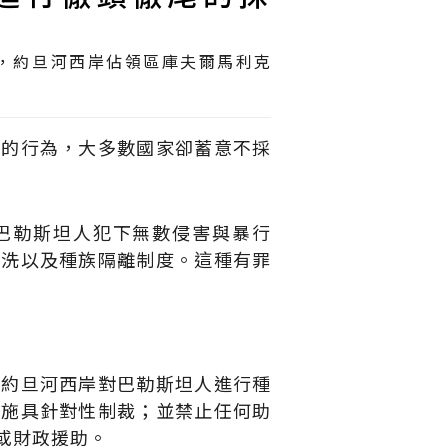
liki），約旦河西岸佔領區庫夫爾馬利克
利的行為，大多數國家卻蓄意不採
巴勒斯坦人犯下無數侵害與暴行
清洗以及種族隔離制度。這種有罪
在約旦河西岸對巴勒斯坦人進行種
實施具針對性制裁；並禁止任何助
或財政援助。