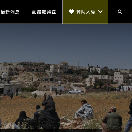
贊助人權
最新消息
認識羅興亞
搜尋
贊助人權