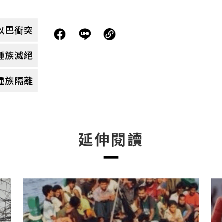
以巴衝突
種族滅絕
種族隔離
延伸閱讀