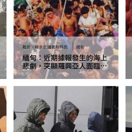
難民、尋求庇護者和移民
緬甸
緬甸：近期據報發生的海上
悲劇，突顯羅興亞人面臨的
絕望選擇