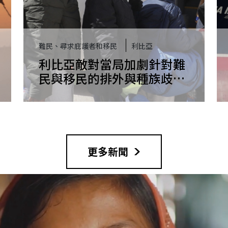
難民、尋求庇護者和移民
利比亞
利比亞敵對當局加劇針對難
民與移民的排外與種族歧視
鎮壓，歐盟仍尋求鞏固合作
更多新聞