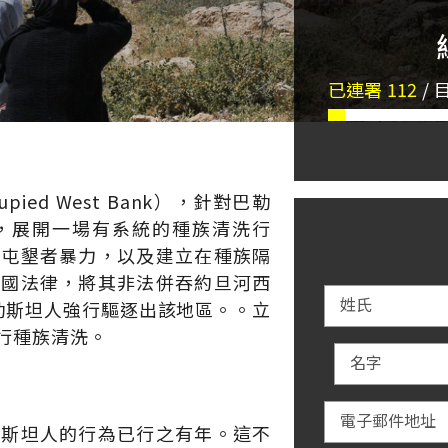
已連署
112
/
ied West Bank），針對巴勒
群，展開一場有系統的種族清洗行
的屯墾者暴力，以及建立在種族隔
本國法律，將其非法併吞約旦河西
姓氏
勒斯坦人強行驅逐出該地區。。立
行種族清洗。
名字
電子郵件地址
勒斯坦人的行為已行之有年。這不