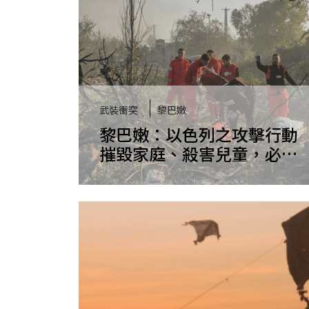
武裝衝突
黎巴嫩
黎巴嫩：以色列之攻擊行動
摧毀家庭、殺害兒童，必須
以戰爭罪調查