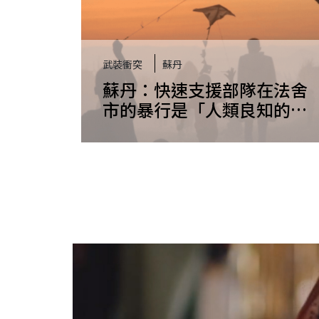
武裝衝突
蘇丹
蘇丹：快速支援部隊在法舍
市的暴行是「人類良知的污
點」