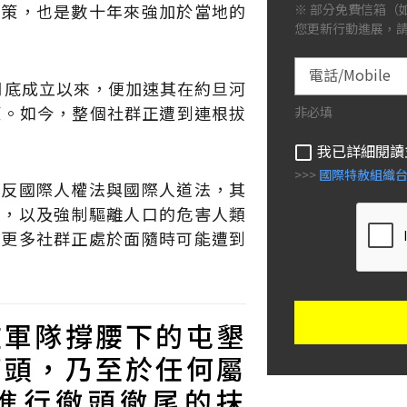
政策，也是數十年來強加於當地的
※ 部分免費信箱（如
您更新行動進展，
電話/Mobile
2 月底成立以來，便加速其在約旦河
策。如今，整個社群正遭到連根拔
非必填
我已詳細閱讀
>>>
國際特赦組織
違反國際人權法與國際人道法，其
逐，以及強制驅離人口的危害人類
有更多社群正處於面隨時可能遭到
在軍隊撐腰下的屯墾
石頭，乃至於任何屬
進行徹頭徹尾的抹