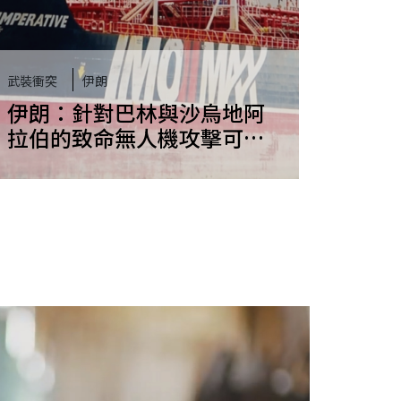
武裝衝突
伊朗
伊朗：針對巴林與沙烏地阿
拉伯的致命無人機攻擊可能
構成戰爭罪－最新調查