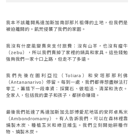
我本不該離開馬達加斯加南部那片祖傳的土地，但我們是
被迫離開的。飢荒侵襲了我們的家園。
我沒有什麼能變賣來支付旅費：沒有山羊，也沒有瘤牛
（zebu），所以我們賣掉了家裡的鍋具和家具。這些錢勉
強夠我們一家十口上路，但走不了多遠。
我們先後在圖利亞拉（Toliara）和安塔那那利佛
（Antananarivo）停留。每到一處，我們都得想盡辦法打
零工，籌措下一段車資：採寶石、做粗活、清潔和洗衣。
全家人，包括我的妻子和孩子，都拼命賺錢。
最後我們抵達了馬達加斯加北部博愛尼地區的安邦卓馬米
（Ambondromamy）。有人告訴我們，可以在森林裡靠
燒製木炭、種植玉米和綠豆維生。我們立刻開始耕種作
物、燒製木炭。