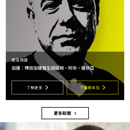
緊急救援
加薩：釋放加薩醫生胡薩姆・阿布・薩菲亞
了解更多
下載範本信
更多新聞