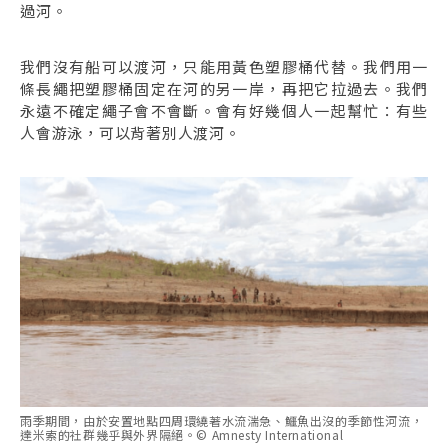
過河。
我們沒有船可以渡河，只能用黃色塑膠桶代替。我們用一
條長繩把塑膠桶固定在河的另一岸，再把它拉過去。我們
永遠不確定繩子會不會斷。會有好幾個人一起幫忙：有些
人會游泳，可以背著別人渡河。
雨季期間，由於安置地點四周環繞著水流湍急、鱷魚出沒的季節性河流，
達米索的社群幾乎與外界隔絕。© Amnesty International