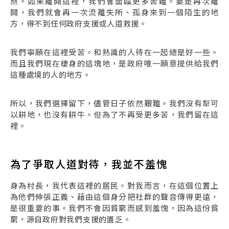
熬。如果離開這裡，我們會面臨更多苦難。要是再次離
開，我們就會再一次流離失所、孤身來到一個陌生的地
方，得不到任何政府支援或人道救援。
我們寧願在這裡受苦。和熟識的人待在一起總是好一些。
而且我們現在棲身的這塊地，是政府唯一願意提供給我們
這種處境的人的地方。
所以，我們選擇留下，儘管日子依然艱難。我們沒有犁可
以耕地，也沒有耕牛。但為了不再受更多苦，我們留在這
裡。
為了爭取人道對待，我並不羞愧
身為村長，我代表這裡的居民。對我而言，在這個位置上
為他們伸張正義、藉由這個身分把社群的聲音傳得更遠，
是很重要的事。我們不會因貧窮而感到羞愧，因為這份貧
窮，源自政府對我們支援的匱乏。