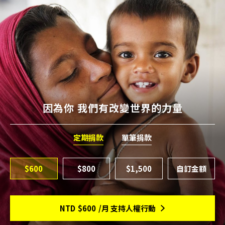
因為你 我們有改變世界的力量
定期捐款
單筆捐款
$600
$800
$1,500
NTD
$600
/月 支持人權行動