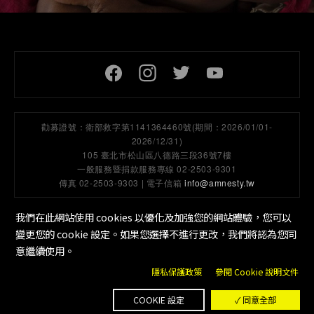
頁尾社交連結
勸募證號：
衛部救字第1141364460號(期間：2026/01/01-
2026/12/31)
105 臺北市松山區八德路三段36號7樓
一般服務暨捐款服務專線 02-2503-9301
傳真 02-2503-9303 | 電子信箱
info@amnesty.tw
我們在此網站使用 cookies 以優化及加強您的網站體驗，您可以
變更您的 cookie 設定。如果您選擇不進行更改，我們將認為您同
隱私保護政策
工作機會
Cookie 設定
底部選單
意繼續使用。
隱私保護政策
參閱 Cookie 說明文件
版權所有 © 國際特赦組織台灣分會
COOKIE 設定
✓ 同意全部