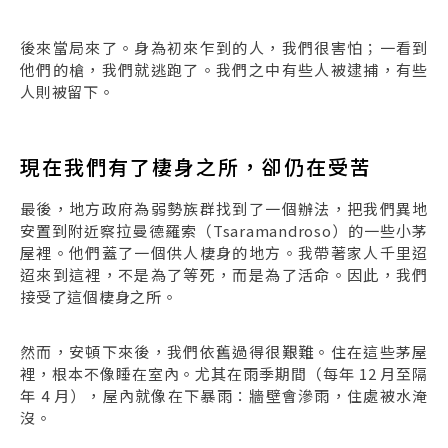
後來當局來了。身為初來乍到的人，我們很害怕；一看到
他們的槍，我們就逃跑了。我們之中有些人被逮捕，有些
人則被留下。
現在我們有了棲身之所，卻仍在受苦
最後，地方政府為弱勢族群找到了一個辦法，把我們異地
安置到附近察拉曼德羅索（Tsaramandroso）的一些小茅
屋裡。他們蓋了一個供人棲身的地方。我帶著家人千里迢
迢來到這裡，不是為了等死，而是為了活命。因此，我們
接受了這個棲身之所。
然而，安頓下來後，我們依舊過得很艱難。住在這些茅屋
裡，根本不像睡在室內。尤其在雨季期間（每年 12 月至隔
年 4 月），屋內就像在下暴雨：牆壁會滲雨，住處被水淹
沒。