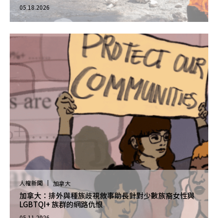
05.18.2026
人權新聞
加拿大
加拿大：排外與種族歧視敘事助長針對少數族裔女性與
LGBTQI+ 族群的網路仇恨
05.11.2026