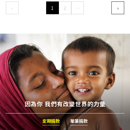
Pagination
‹
1
2
…
›
Previous page
下一
因為你 我們有改變世界的力量
定期捐款
單筆捐款