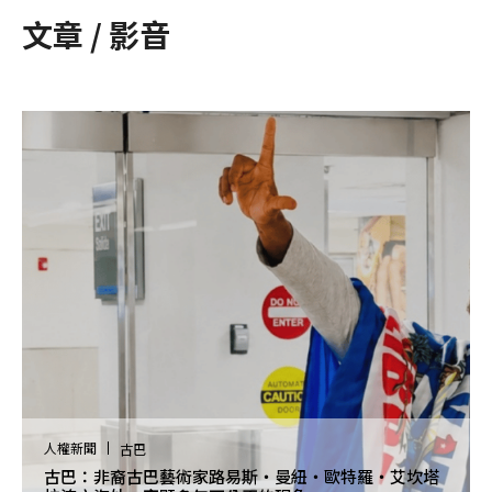
文章 / 影音
人權新聞
古巴
古巴：非裔古巴藝術家路易斯・曼紐・歐特羅・艾坎塔