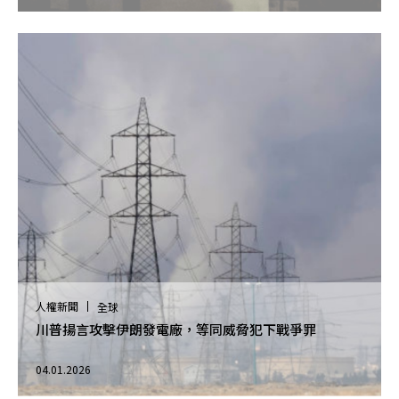
人權新聞
全球
川普揚言攻擊伊朗發電廠，等同威脅犯下戰爭罪
04.01.2026