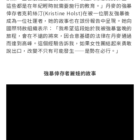
這些都是在年紀輕時就需要施行的教育。」丹麥的強暴
倖存者克莉絲汀(Kristine Holst)在被一位朋友強暴後
成為一位社運者，她的故事也在該份報告中呈現。她向
國際特赦組織表示：「我希望這段始於我被強暴當晚的
旅程，會在不遠的將來，因合意基礎的法律在丹麥通過
而達到高峰。這個經驗告訴我，如果女性團結起來勇敢
說出口，改變不只有可能發生——是勢在必行。」
強暴倖存者麗娃的故事