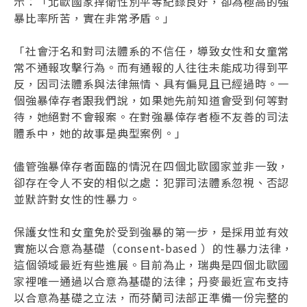
示：「北歐國家捍衛性別平等紀錄良好，卻為極高的強
暴比率所苦，實在非常矛盾。」
「社會汙名和對司法體系的不信任，導致女性和女童常
常不通報攻擊行為。而有通報的人往往未能成功得到平
反，因司法體系與法律無情、具有偏見且已經過時。一
個強暴倖存者跟我們說，如果她先前知道會受到何等對
待，她絕對不會報案。在對強暴倖存者極不友善的司法
體系中，她的故事是典型案例。」
儘管強暴倖存者面臨的情況在四個北歐國家並非一致，
卻存在令人不安的相似之處：犯罪司法體系忽視、否認
並默許對女性的性暴力。
保護女性和女童免於受到強暴的第一步，是採用並有效
實施以合意為基礎（consent-based ）的性暴力法律，
這個領域最近有些進展。目前為止，瑞典是四個北歐國
家裡唯一通過以合意為基礎的法律；丹麥最近宣布支持
以合意為基礎之立法，而芬蘭司法部正準備一份完整的