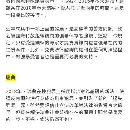
者向國際特赦組織表示：「從我在2016年秋天通報，到
該案在2018年春天結案，總共花了近兩年的時間。這是
一段漫長的等待。」
近年來其中一項正面的發展，是高標準的警方問訊。幾
名被國際特赦組織訪問的強暴倖存者強調了這點。依規
定，只有受過訓練的專家才能負責訊問包含強暴在內的
性侵案件。此外，免費法律諮詢的權利在整個司法過程
中，對強暴受害者也是重要而必要的支持。
瑞典
2018年，瑞典在性犯罪上採用以合意為基礎的新法，使
違反意願的性行為成為刑事犯罪，並引入了新的「過失
強暴」罪。雖然要評估此立法改革對法律的影響言之過
早，但這在解決瑞典社會普遍存在的問題上顯然是重要
的一步。不過，修法仍然不夠。