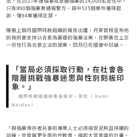
出，在2017年遭強暴或意圖強暴的24,000名女性中，
只有890個強暴案通報警方，其中535個案件獲得起
訴，僅94案獲得定罪。
隨著上個月國際特赦組織的報告出爐，丹麥首相宣布他
的政府會支持以合意為基礎的強暴法案，在野黨也上交
一份性行為合意立法的提案，四月已在國會中討論。
「當局必須採取行動，在社會各
階層挑戰強暴迷思與性別刻板印
象。」
國際特赦組織秘書長庫米‧奈杜（ Kumi
Naidoo）
「與強暴倖存者共事的專業人士必須接受足夠且持續的
訓練，並發展更全面的性教育、喚起大眾意識的計畫。