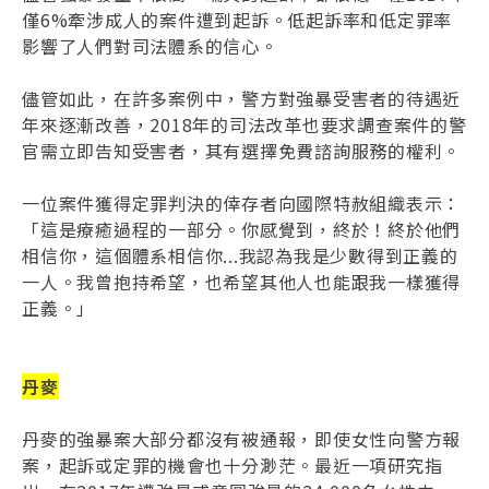
僅6%牽涉成人的案件遭到起訴。低起訴率和低定罪率
影響了人們對司法體系的信心。
儘管如此，在許多案例中，警方對強暴受害者的待遇近
年來逐漸改善，2018年的司法改革也要求調查案件的警
官需立即告知受害者，其有選擇免費諮詢服務的權利。
一位案件獲得定罪判決的倖存者向國際特赦組織表示：
「這是療癒過程的一部分。你感覺到，終於！終於他們
相信你，這個體系相信你...我認為我是少數得到正義的
一人。我曾抱持希望，也希望其他人也能跟我一樣獲得
正義。」
丹麥
丹麥的強暴案大部分都沒有被通報，即使女性向警方報
案，起訴或定罪的機會也十分渺茫。最近一項研究指