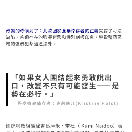
改變的時候到了：北歐國家強暴倖存者的正義
揭露了司法
缺陷、普遍存在的強暴迷思和性別刻板印象，導致整個區
域的強暴犯都逍遙法外。
「如果女人團結起來勇敢說出
口，改變不只有可能發生——是
勢在必行。」
丹麥強暴倖存者：克莉絲汀(Kristine Holst)
國際特赦組織秘書長庫米‧奈杜（ Kumi Naidoo）表