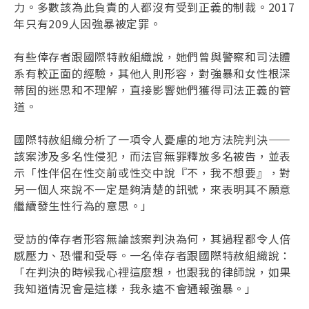
力。多數該為此負責的人都沒有受到正義的制裁。2017
年只有209人因強暴被定罪。
有些倖存者跟國際特赦組織說，她們曾與警察和司法體
系有較正面的經驗，其他人則形容，對強暴和女性根深
蒂固的迷思和不理解，直接影響她們獲得司法正義的管
道。
國際特赦組織分析了一項令人憂慮的地方法院判決——
該案涉及多名性侵犯，而法官無罪釋放多名被告，並表
示「性伴侶在性交前或性交中說『不，我不想要』，對
另一個人來說不一定是夠清楚的訊號，來表明其不願意
繼續發生性行為的意思。」
受訪的倖存者形容無論該案判決為何，其過程都令人倍
感壓力、恐懼和受辱。一名倖存者跟國際特赦組織說：
「在判決的時候我心裡這麼想，也跟我的律師說，如果
我知道情況會是這樣，我永遠不會通報強暴。」