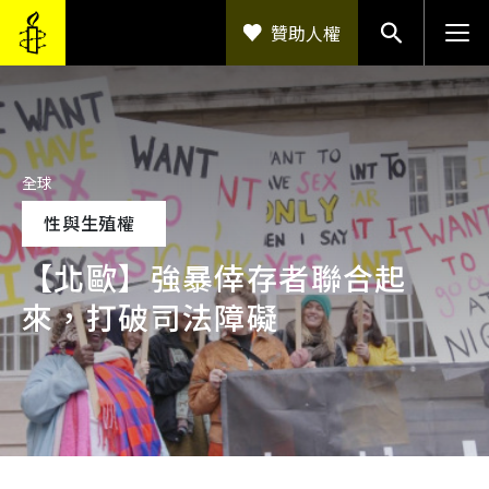
移至主內容
贊助人權
全球
性與生殖權
【北歐】強暴倖存者聯合起
來，打破司法障礙