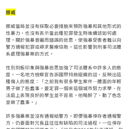
挪威
挪威當局並沒有採取必要措施來預防強暴和其他形式的
性暴力，也沒有表示當此種犯罪發生時後續該如何處
理。關於強暴普遍而錯誤的迷思，使強暴受害者難以向
警方通報犯罪或尋求醫療協助。這也影響到刑事司法體
系處理強暴案的方式。
性別刻板印象與強暴迷思加強了司法體系中許多人的態
度。一名地方檢察官告訴國際特赦組織的話，反映出這
種傷人的態度：「之前我有很多學生案件—體面的年輕
男子做了些蠢事。要定罪一個來這個城市努力求學、在
法庭上表現良好的學生並不容易。他喝醉了、動了色念
並做了蠢事。」
許多強暴案並沒有通報給警方。即便強暴倖存者通報警
方，仍要面對冗長且往往有缺陷的司法過程。一位倖存