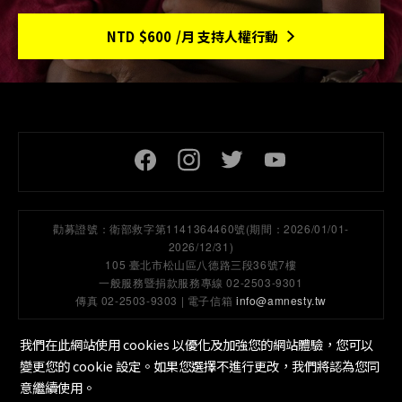
NTD
$600
/月 支持人權行動
頁尾社交連結
勸募證號：
衛部救字第1141364460號(期間：2026/01/01-
2026/12/31)
105 臺北市松山區八德路三段36號7樓
一般服務暨捐款服務專線 02-2503-9301
傳真 02-2503-9303 | 電子信箱
info@amnesty.tw
我們在此網站使用 cookies 以優化及加強您的網站體驗，您可以
變更您的 cookie 設定。如果您選擇不進行更改，我們將認為您同
隱私保護政策
工作機會
Cookie 設定
底部選單
意繼續使用。