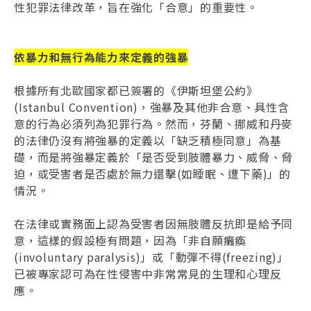
性犯罪法律改革，旨在強化「合意」的重要性。
依暴力和無行為能力來定義的強暴
根據所有北歐國家都已簽署的《伊斯坦堡公約》
(Istanbul Convention)，強暴及其他非合意、具性含
意的行為必須列為犯罪行為。然而，芬蘭、挪威和丹麥
的法律仍沒有將強暴的定義以「缺乏積極同意」為基
礎，而是將強暴定義於「是否受到肢體暴力、威脅、脅
迫，或受害者是否處於無力還擊(如睡眠、遭下藥)」的
情況。
在法律或實務面上認為受害者因無肢體反抗即是給予同
意，這樣的假設極有問題，因為「非自願癱瘓
(involuntary paralysis)」或「動彈不得(freezing)」
已被專家認可為在性侵害中非常常見的生理和心理反
應。