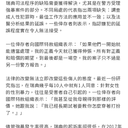
瑞典司法程序的缺陷需要獲得解決，尤其是在警方受理
強暴案件的部分。不同局處的代表指出兩項缺失：調查
成人性犯罪時，最佳工作方法的應用並不一致；以及法
醫分析結果的延誤。一些倖存者則表示，指認嫌犯的延
誤程度實在令人無法接受。
一位倖存者向國際特赦組織表示：「如果他們一開始就
能適當處理，我的正義今天就已獲得伸張。所有對正義
和賠償的期望，到最後都是一場空。我的案子只不過是
另一份警方報告。」
法律的改變無法立即改變這些傷人的態度。最近一份研
究指出，在瑞典幾乎每10人中就有1人同意：針對女性
的性別暴力，往往是受害者自己引起的。一位倖存者向
國際特赦組織表示：「我甚至從我母親得到那樣的評
價。她跟我說：『我已經長期試著要教你怎麼穿著打扮
了。』」
儘管強暴發生率很高，瑞典的起訴率卻很低，在2017年