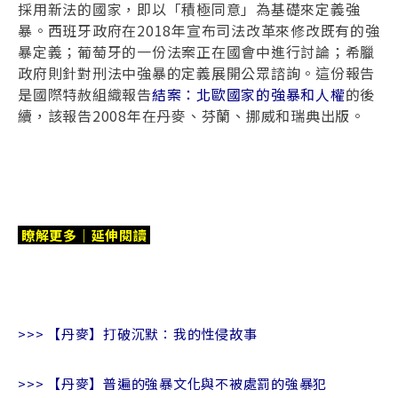
採用新法的國家，即以「積極同意」為基礎來定義強
暴。西班牙政府在2018年宣布司法改革來修改既有的強
暴定義；葡萄牙的一份法案正在國會中進行討論；希臘
政府則針對刑法中強暴的定義展開公眾諮詢。這份報告
是國際特赦組織報告
結案：北歐國家的強暴和人權
的後
續，該報告2008年在丹麥、芬蘭、挪威和瑞典出版。
瞭解更多｜延伸閱讀
>>>
【丹麥】打破沉默：我的性侵故事
>>>
【丹麥】普遍的強暴文化與不被處罰的強暴犯