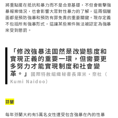
將重點擺在抵抗和暴力而不是合意基礎，不但會衝擊強
暴報案情況，也會影響大眾對性暴力的了解，這兩個層
面都是預防強暴和預防有罪免責的重要關鍵。現存定義
不包括所有強暴形式，這讓某些案件無法被認定為強暴
來受到懲罰。
「修改強暴法固然是改變態度和
實現正義的重要一環，但需要更
多努力才能實現制度和社會變
革。」
國際特赦組織秘書長庫米‧奈杜（
Kumi Naidoo）
芬蘭
每年芬蘭大約有5萬名女性遭受包含強暴在內的性暴