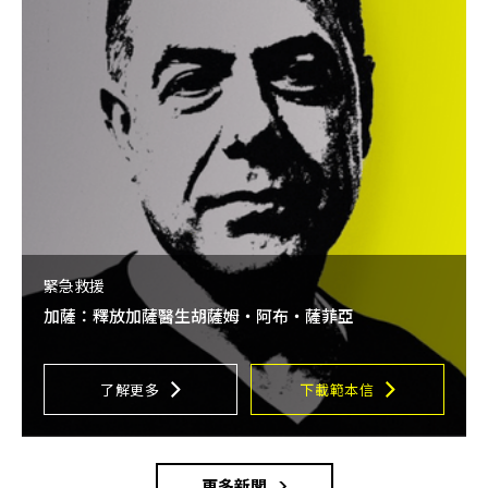
緊急救援
加薩：釋放加薩醫生胡薩姆・阿布・薩菲亞
了解更多
下載範本信
更多新聞