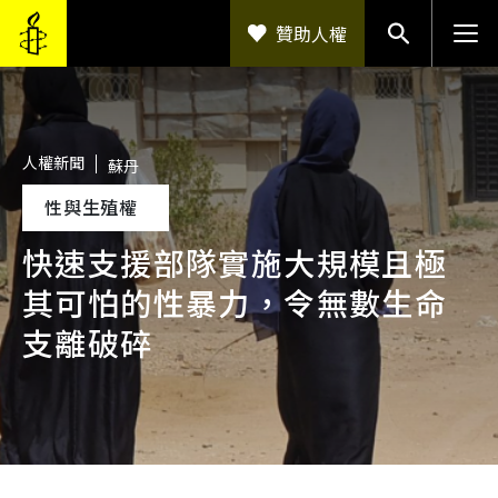
移至主內容
贊助人權
人權新聞
蘇丹
性與生殖權
快速支援部隊實施大規模且極
其可怕的性暴力，令無數生命
支離破碎