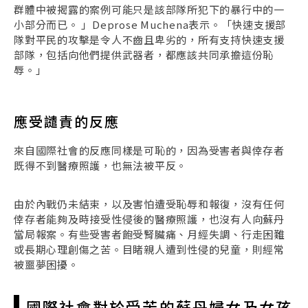
群體中被揭露的案例可能只是該部隊所犯下的暴行中的一
小部分而已。 」Deprose Muchena表示。「快速支援部
隊對平民的攻擊是令人不齒且卑劣的，所有支持快速支援
部隊，包括向他們提供武器者，都應該共同承擔這份恥
辱。」
應受譴責的反應
來自國際社會的反應同樣是可恥的，因為受害者與倖存者
既得不到醫療照護，也無法被平反。
由於內戰仍未結束，以及害怕遭受恥辱和報復，沒有任何
倖存者能夠及時接受性侵後的醫療照護，也沒有人向蘇丹
當局報案。有些受害者飽受腎臟痛、月經失調、行走困難
或長期心理創傷之苦。目睹親人遭到性侵的兒童，則經常
被噩夢困擾。
國際社會對於受苦的蘇丹婦女及女孩