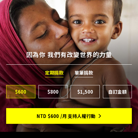
因為你 我們有改變世界的力量
定期捐款
單筆捐款
$600
$800
$1,500
NTD
$600
/月 支持人權行動