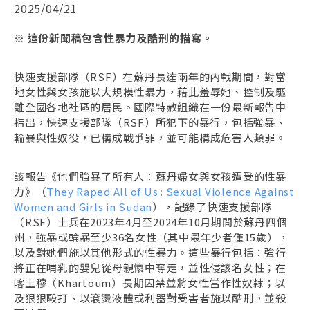
2025/04/21
※ 這份新聞稿包含性暴力及酷刑的描寫。
快速支援部隊（RSF）在蘇丹長達兩年的內戰期間，對當
地女性與女孩施以大規模性暴力，藉此羞辱她、控制及驅
離全國各地社區的居民。國際特赦組織在一份最新報告中
指出，快速支援部隊（RSF）所犯下的暴行，包括強暴、
輪暴與性奴役，已構成戰爭罪，並可能構成危害人類罪。
該報告《他們強暴了所有人：蘇丹婦女與女孩遭受的性暴
力》（
They Raped All of Us : Sexual Violence Against
Women and Girls in Sudan
），記錄了快速支援部隊
（RSF）士兵在2023年4月至2024年10月期間於蘇丹四個
州，強暴或輪暴至少36名女性（其中最年少者僅15歲），
以及對她們施以其他形式的性暴力。這些暴行包括：強行
將正在哺乳的嬰兒從母親懷中奪走，並性侵該名女性；在
喀土穆（Khartoum）長期囚禁並將女性當作性奴隸；以
及狠狠毆打、以滾燙液體或利器對受害者施以酷刑，並殺