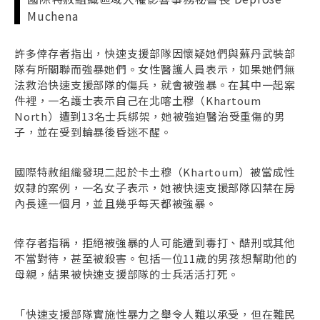
Muchena
許多倖存者指出，快速支援部隊因懷疑她們與蘇丹武裝部
隊有所關聯而強暴她們。女性醫護人員表示，如果她們無
法救治快速支援部隊的傷兵，就會被強暴。在其中一起案
件裡，一名護士表示自己在北喀土穆（Khartoum
North）遭到13名士兵綁架，她被強迫醫治受重傷的男
子，並在受到輪暴後昏迷不醒。
國際特赦組織發現二起於卡土穆（Khartoum）被當成性
奴隸的案例，一名女子表示，她被快速支援部隊囚禁在房
內長達一個月，並且幾乎每天都被強暴。
倖存者指稱，拒絕被強暴的人可能遭到毒打、酷刑或其他
不當對待，甚至被殺害。包括一位11歲的男孩想幫助他的
母親，結果被快速支援部隊的士兵活活打死。
「快速支援部隊實施性暴力之舉令人難以承受，但在難民