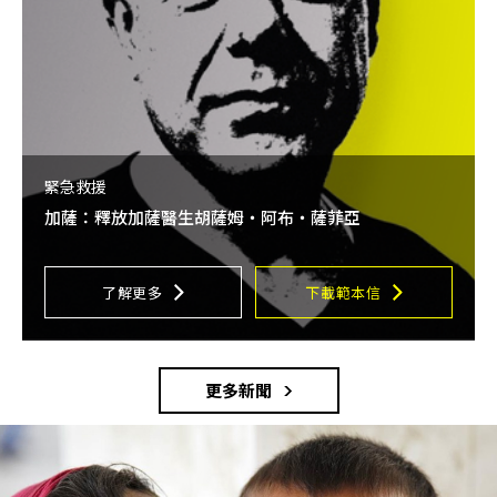
緊急救援
加薩：釋放加薩醫生胡薩姆・阿布・薩菲亞
了解更多
下載範本信
更多新聞