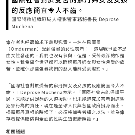
的反應簡直令人不齒。
國際特赦組織區域人權影響事務秘書長 Deprose
Muchena
倖存者也呼籲追求正義與究責。一名在恩圖曼
（Omdurman）受到強暴的女性表示：「這場戰爭並不是
由女性發起的，我們也沒有參與，但是，受苦最深的卻是
女性。我希望全世界都可以瞭解蘇丹婦女與女性承受的痛
苦，並確保那些強暴我們的惡人能夠受到懲罰。」
「國際社會對於受苦的蘇丹婦女及女孩的反應簡直令人不
齒，」Deprose Muchena表示。「國際社會未能保護平
民，未能提供足夠的人道援助，也未能追究加害者對這些
犯罪行為的責任，現在是全球人民與各國政府挺身而出、
揭露蘇丹真相的時候了，必須將加害者繩之以法，並為倖
存者提供賠償與全面的性與生殖健康照護。」
相關議題