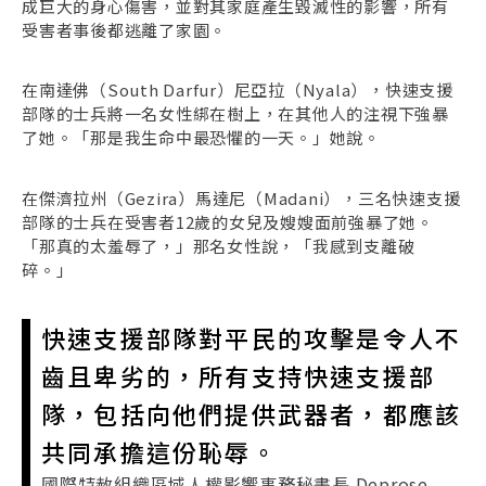
成巨大的身心傷害，並對其家庭產生毀滅性的影響，所有
受害者事後都逃離了家園。
在南達佛（South Darfur）尼亞拉（Nyala），快速支援
部隊的士兵將一名女性綁在樹上，在其他人的注視下強暴
了她。「那是我生命中最恐懼的一天。」她說。
在傑濟拉州（Gezira）馬達尼（Madani），三名快速支援
部隊的士兵在受害者12歲的女兒及嫂嫂面前強暴了她。
「那真的太羞辱了，」那名女性說，「我感到支離破
碎。」
快速支援部隊對平民的攻擊是令人不
齒且卑劣的，所有支持快速支援部
隊，包括向他們提供武器者，都應該
共同承擔這份恥辱。
國際特赦組織區域人權影響事務秘書長 Deprose