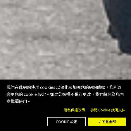
我們在此網站使用 cookies 以優化及加強您的網站體驗，您可以
變更您的 cookie 設定。如果您選擇不進行更改，我們將認為您同
意繼續使用。
隱私保護政策
參閱 Cookie 說明文件
COOKIE 設定
✓ 同意全部