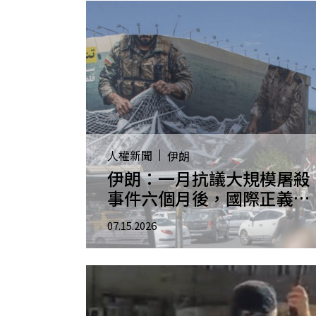
人權新聞
伊朗
伊朗：一月抗議大規模屠殺
事件六個月後，國際正義遲
未實現恐助長更多暴行罪
07.15.2026