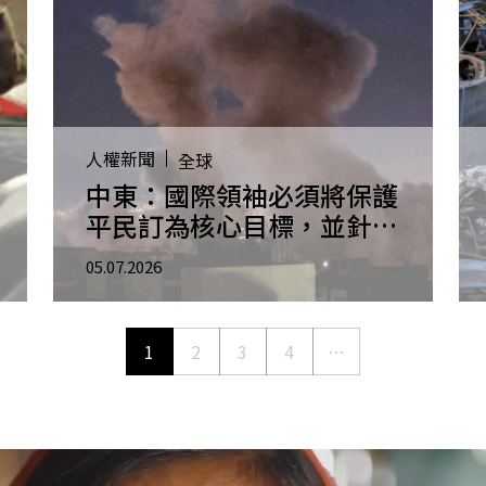
人權新聞
全球
中東：國際領袖必須將保護
平民訂為核心目標，並針對
長期永久停火達成共識
05.07.2026
1
2
3
4
…