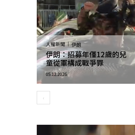
人權新聞
伊朗
伊朗：招募年僅12歲的兒
童從軍構成戰爭罪
05.12.2026
Pagination
‹
Previous page