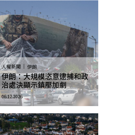
人權新聞
伊朗
伊朗：大規模恣意逮捕和政
治處決顯示鎮壓加劇
06.12.2026