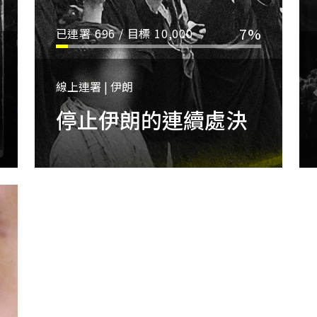
7%
已連署
696
/ 目標
10,000
線上連署 | 伊朗
停止伊朗的連續處決