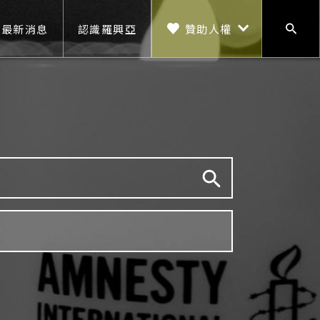
贊助人權
最新消息
認識羅興亞
搜尋
贊助人權