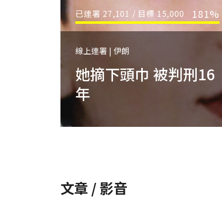
181%
已連署
27,101
/ 目標
15,000
線上連署 | 伊朗
她摘下頭巾 被判刑16
年
文章 / 影音