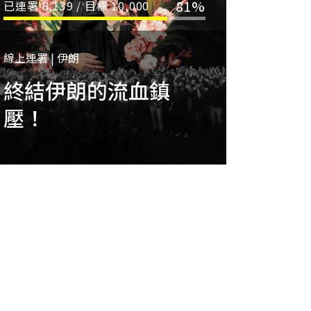
81%
已連署
8,139
/ 目標
10,000
線上連署 | 伊朗
終結伊朗的流血鎮
壓！