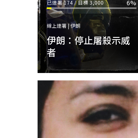
6%
已連署
174
/ 目標
3,000
線上連署 | 伊朗
伊朗：停止屠殺示威
者