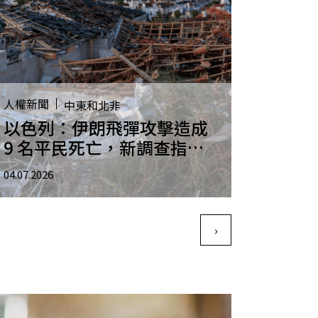
人權新聞
中東和北非
以色列：伊朗飛彈攻擊造成
9 名平民死亡，新調查指出
應以戰爭罪展開調查
04.07.2026
›
下一頁