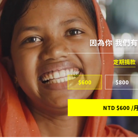
因為你 我們
定期捐款
$600
$800
NTD
$600
/