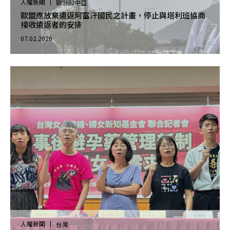
人權新聞
歐洲和中亞
歐盟應放棄遣返阿富汗國民之計畫，停止與塔利班協商
接收遣返者的安排
07.02.2026
人權新聞
台灣