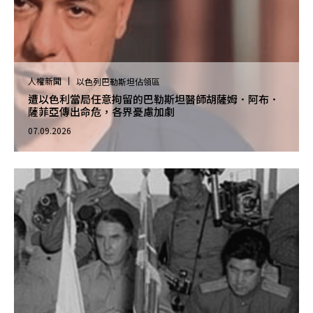
人權新聞
以色列巴勒斯坦佔領區
遭以色利當局任意拘留的巴勒斯坦醫師胡薩姆．阿布．
薩菲亞傳出命危，各界憂慮加劇
07.09.2026