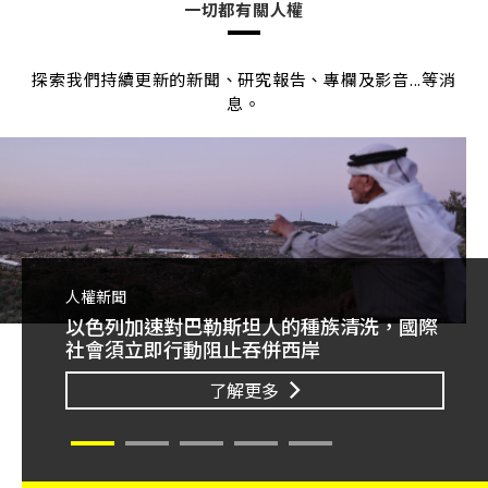
一切都有關人權
探索我們持續更新的新聞、研究報告、專欄及影音...等消
息。
人權新聞
人權
以色列加速對巴勒斯坦人的種族清洗，國際
突升級
20
社會須立即行動阻止吞併西岸
際法
須堅
了解更多