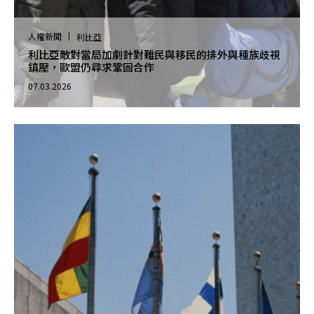
人權新聞
利比亞
利比亞敵對當局加劇針對難民與移民的排外與種族歧視
鎮壓，歐盟仍尋求鞏固合作
07.03.2026