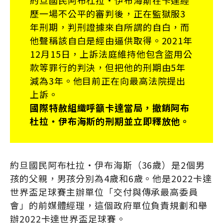
約旦國民阿布杜拉・伊布海斯在卡達經
歷一場不公平的審判後，正在監獄服3
年刑期，判刑證據來自所謂的自白，而
他聲稱該自白是經由逼供取得。2021年
12月15日，上訴法庭維持他包含盜用公
款等罪行的判決，但把他的刑期由5年
減為3年。他目前正在向最高法院提出
上訴。
國際特赦組織呼籲卡達當局，撤銷阿布
杜拉・伊布海斯的刑期並立即釋放他。
約旦國民阿布杜拉・伊布海斯（36歲）是2個男
孩的父親，男孩分別為4歲和6歲。他是2022卡達
世界盃足球賽主辦單位「交付與傳承最高委員
會」的前媒體經理，這個政府單位負責規劃和舉
辦2022卡達世界盃足球賽。