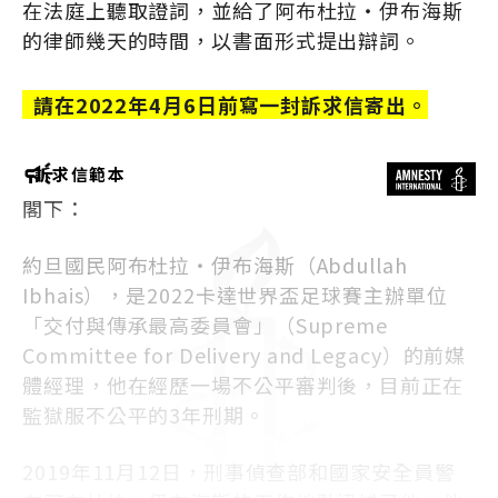
在法庭上聽取證詞，並給了阿布杜拉・伊布海斯
的律師幾天的時間，以書面形式提出辯詞。
請在2022年4月6日前寫一封訴求信寄出。
訴求信範本
閣下：
約旦國民阿布杜拉・伊布海斯（Abdullah
Ibhais），是2022卡達世界盃足球賽主辦單位
「交付與傳承最高委員會」（Supreme
Committee for Delivery and Legacy）的前媒
體經理，他在經歷一場不公平審判後，目前正在
監獄服不公平的3年刑期。
2019年11月12日，刑事偵查部和國家安全員警