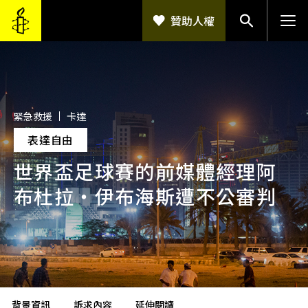
移至主內容
贊助人權
緊急救援
卡達
表達自由
世界盃足球賽的前媒體經理阿
布杜拉・伊布海斯遭不公審判
背景資訊
訴求內容
延伸閱讀