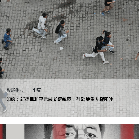
警察暴力
印度
印度：新德里和平示威者遭鎮壓，引發嚴重人權關注