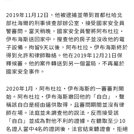
2019年11月12日，他被逮捕並帶到首都杜哈北
部杜海爾的刑事偵查部辦公室，接受國家安全員
警審問。當天稍晚，國家安全員警將阿布杜拉・
伊布海斯送回家中，搜查他的房子並沒收他的電
子設備。拘留9天以後，阿布杜拉・伊布海斯終於
得到允許和律師聯絡。他在2019年12月21日保
釋候審。他的案件轉送到另一個當局，不再屬於
國家安全事件。
2020年1月，阿布杜拉・伊布海斯的一審審判開
始。阿布杜拉・伊布海斯撤回他的「自白」，聲
稱該自白是經由逼供取得，且審問期間並沒有律
師在場。法庭並未調查他的說法，反而接受該
「自白」並成為對他不利的證據。在聽取至少10
名證人當中4名的證詞後，法官結束聽證會，拒絕