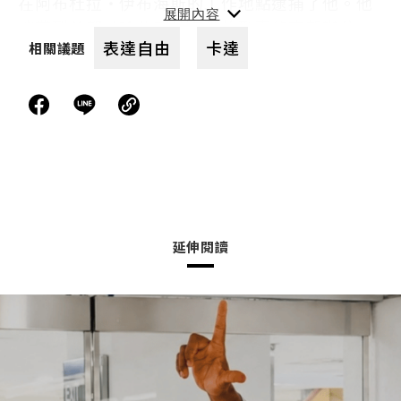
在阿布杜拉・伊布海斯的工作地點逮捕了他。他
被帶到首都杜哈北部杜海爾的刑事偵查部辦公
表達自由
卡達
相關議題
室，接受國家安全員警審問，即便他要求與律師
聯絡，員警仍拒絕他與律師聯絡長達9天。員警以
肢體暴力和家人的安全威脅他簽署事先已經為他
寫好的「自白書」，也威脅他若拒絕簽署，就要
拘留他6個月，而且期間內不能與律師和家人聯
絡，因此他最終還是在自白書上簽了名。隔天，
阿布杜拉・伊布海斯出庭國家安全訴訟，他當場
否認前一天自己簽署的那份自白，卻又再次被迫
簽署同一份自白。他被控盜用公款、賄賂、串通
延伸閱讀
行賄，以及對最高委員會造成傷害。
他在2019年12月21日得到保釋。2021年4月29
日，一審法庭將他定罪，判處有期徒刑5年與罰金
15萬卡達里亞爾（約為新臺幣114萬8606元）。
2021年11月15日，他在等待上訴審判開始時再