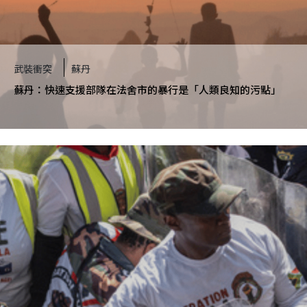
武裝衝突
蘇丹
蘇丹：快速支援部隊在法舍市的暴行是「人類良知的污點」