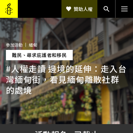
移至主內容
贊助人權
參加活動
緬甸
難民、尋求庇護者和移民
#人權走讀 邊境的延伸：走入台
灣緬甸街，看見緬甸離散社群
的處境