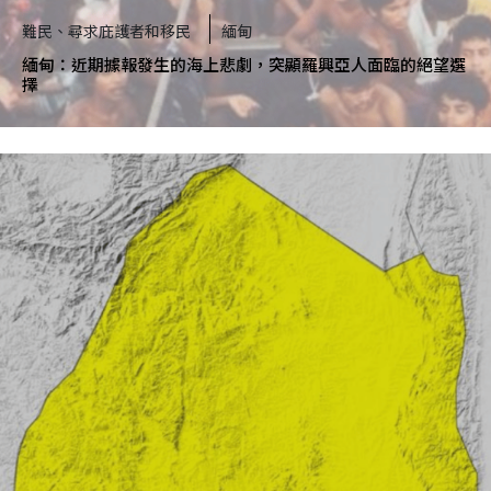
難民、尋求庇護者和移民
緬甸
緬甸：近期據報發生的海上悲劇，突顯羅興亞人面臨的絕望選
擇