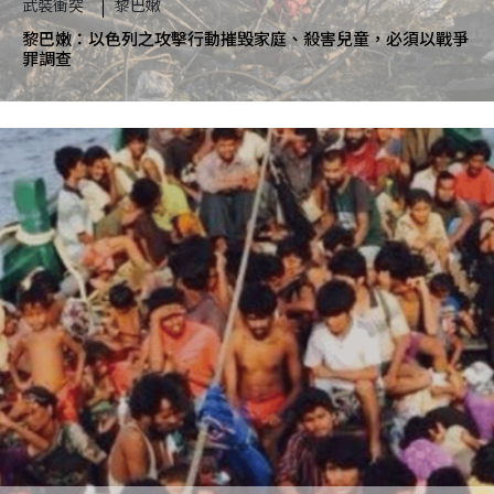
武裝衝突
黎巴嫩
黎巴嫩：以色列之攻擊行動摧毀家庭、殺害兒童，必須以戰爭
罪調查