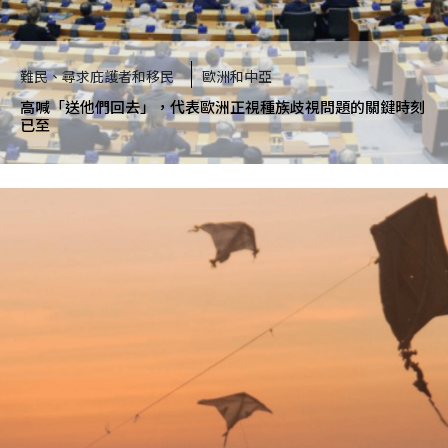
難民、尋求庇護者和移民
歐洲和中亞
高喊「送他們回去」，代表歐洲正視種族歧視問題的關鍵時刻
已至