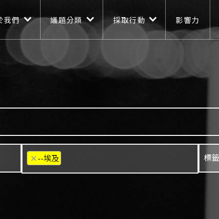
n navigation
移至主內容
於我們
議題分類
採取行動
影響力
×
--埃及