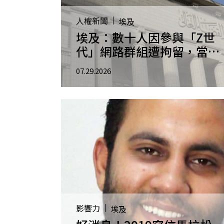
人權新聞
埃及
埃及：數十人因參與「Z世
代」網路群組遭拘留，當局
應立即釋放相關人士
07.29.2026
影響力
埃及