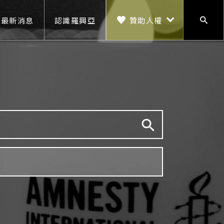
贊助人權
最新消息
認識羅興亞
搜尋
贊助人權