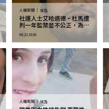
人權新聞
埃及
社運人士艾哈邁德・杜馬遭
判一年監禁並不公正，為埃
及長期恣意監禁危機的代表
06.22.2026
性案例
人權新聞
埃及