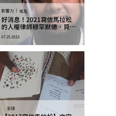
影響力
埃及
好消息！2021寫信馬拉松
的人權律師穆罕默德．貝克
重獲自由
07.25.2023
全球