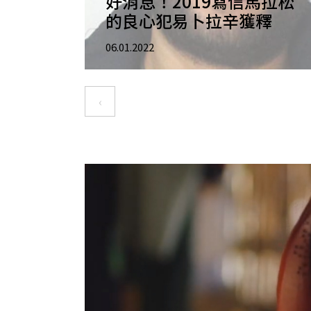
好消息！2019寫信馬拉松
的良心犯易卜拉辛獲釋
06.01.2022
Pagination
‹
Previous page