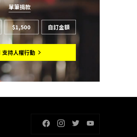
單筆捐款
$1,500
月 支持人權行動
頁尾社交連結