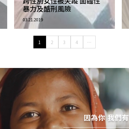
跨性別女性被失蹤 面臨性
暴力及酷刑風險
03.21.2019
1
2
3
4
…
因為你 我們