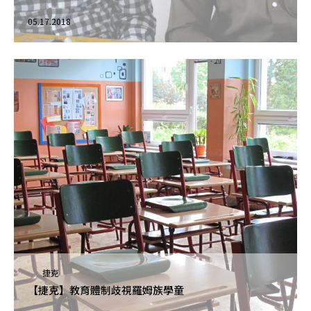
05.17.2018
捷克
【捷克】教育體制歧視羅姆族學童