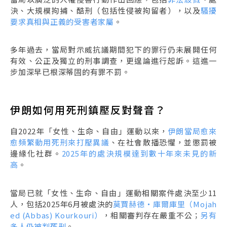
決、大規模拘捕、酷刑（包括性侵被拘留者），以及
騷擾
要求真相與正義的受害者家屬
。
多年過去，當局對示威抗議期間犯下的罪行仍未展開任何
有效、公正及獨立的刑事調查，更遑論進行起訴。這進一
步加深早已根深蒂固的有罪不罰。
伊朗如何用死刑鎮壓反對聲音？
自2022年「女性、生命、自由」運動以來，
伊朗當局愈來
愈頻繁動用死刑來打壓異議
、在社會散播恐懼，並懲罰被
邊緣化社群。
2025年的處決規模達到數十年來未見的新
高
。
當局已就「女性、生命、自由」運動相關案件處決至少11
人，包括2025年6月被處決的
莫賈赫德・庫爾庫里（Mojah
ed (Abbas) Kourkouri）
，相關審判存在嚴重不公；
另有
多人仍被判死刑
。