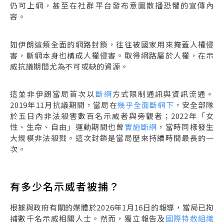
仍可上網，甚至在社群平台發布意圖散播恐懼的宣傳內
容。
如伊朗這類全面的網路封鎖，往往被國家用來掩蓋人權侵
害，斷網本身也構成人權侵害。取得網路屬於人權，在示
威抗議期間尤為不可或缺的資源。
這並非伊朗當局首次以
斷網
方式限制通訊與資訊流通。
2019年11月抗議期間，當局在
幾乎全面斷網下
，安全部隊
於五日內非法殺害數百名示威者與旁觀者；2022年「女
性、生命、自由」運動期間也曾
實施斷網
，當時同樣發生
大規模非法殺戮。這次封鎖是當局歷來持續時間最長的一
次。
有多少名示威者被捕？
根據與政府有關的媒體於2026年1月16日的報導，當局已拘
捕數千名示威相關人士。然而，獨立報告及
國際特赦組織