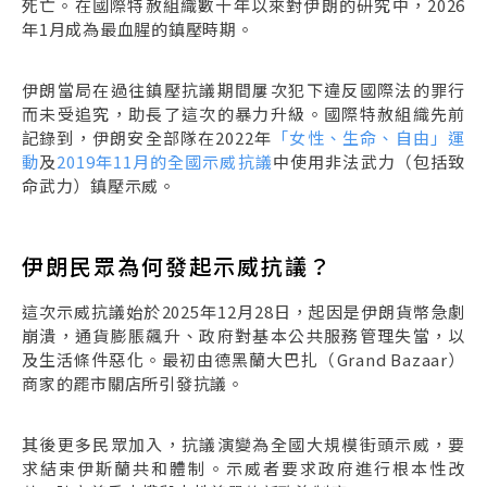
死亡。在國際特赦組織數十年以來對伊朗的研究中，2026
年1月成為最血腥的鎮壓時期。
伊朗當局在過往鎮壓抗議期間屢次犯下違反國際法的罪行
而未受追究，助長了這次的暴力升級。國際特赦組織先前
記錄到，伊朗安全部隊在2022年
「女性、生命、自由」運
動
及
2019年11月的全國示威抗議
中使用非法武力（包括致
命武力）鎮壓示威。
伊朗民眾為何發起示威抗議？
這次示威抗議始於2025年12月28日，起因是伊朗貨幣急劇
崩潰，通貨膨脹飆升、政府對基本公共服務管理失當，以
及生活條件惡化。最初由德黑蘭大巴扎（Grand Bazaar）
商家的罷市關店所引發抗議。
其後更多民眾加入，抗議演變為全國大規模街頭示威，要
求結束伊斯蘭共和體制。示威者要求政府進行根本性改