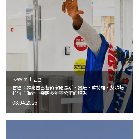
人權新聞
古巴
古巴：非裔古巴藝術家路易斯・曼紐・歐特羅・艾坎塔
拉流亡海外，突顯多年不公正的現象
08.04.2026