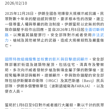
2026/02/10
2025年12月28日，伊朗全國各地爆發大規模示威抗議。民
眾對數十年來的壓迫感到憤怒，要求根本性的改變，建立
一個尊重人權與尊嚴的政治制度。伊朗當局以史無前例的
致命鎮壓手段作出回應，並自2026年1月8日起
全面切斷網
路
，以掩蓋其鎮壓罪行。安全部隊對示威者使用
非法武
力
、槍械及其他被禁止的武器，造成大規模殺戮及嚴重傷
亡。
國際特赦組織搜集並核實的影片與目擊證詞顯示
，安全部
隊部署於街道及建築物屋頂，包括住宅、清真寺及警察
局，多次向示威者發射步槍及裝填金屬子彈的散彈槍，並
經常瞄準頭部與軀幹。證據顯示，參與致命鎮壓的安全部
隊包括伊斯蘭革命衛隊（IRGC）及其巴斯基（Basij）民兵
部隊、伊朗多個警察單位（波斯語縮寫為FARAJA），以及
便衣人員。
當局於1月8日至9日對示威者進行大屠殺，數以千計的民眾