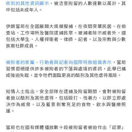
收到的其他資訊顯示
，被恣意拘留的人數達數以萬計，其
中包括未成年人。
伊朗當局在全國展開大規模搜捕，在夜間突襲民居、在檢
查站、工作場所及醫院逮捕民眾。被捕者除示威者外，還
包括大學生、人權捍衛者、律師、記者，以及宗教與少數
族裔社群成員。
被拘者的家屬、行動者與記者向國際特赦組織表示
，當局
習慣拒絕提供許多被拘者的下落與處境的資訊，此舉已構
成強迫失蹤，並令他們面臨更高的酷刑及其他虐待風險。
知情人士指出，安全部隊在逮捕及拘留期間，會對被拘留
者施以酷刑及其他虐待，包括毆打、性暴力、以即立即處
決作為威脅，以及蓄意剝奪充足的食物、飲水與醫療照
護。
當局也在國有媒體播放數十段被拘留者被迫作出「認罪」