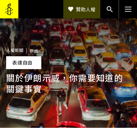
移至主內容
贊助人權
人權新聞
伊朗
表達自由
關於伊朗示威，你需要知道的
關鍵事實