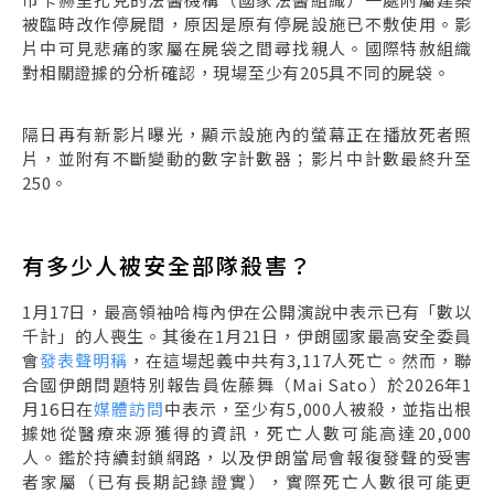
被臨時改作停屍間，原因是原有停屍設施已不敷使用。影
片中可見悲痛的家屬在屍袋之間尋找親人。國際特赦組織
對相關證據的分析確認，現場至少有205具不同的屍袋。
隔日再有新影片曝光，顯示設施內的螢幕正在播放死者照
片，並附有不斷變動的數字計數器；影片中計數最終升至
250。
有多少人被安全部隊殺害？
1月17日，最高領袖哈梅內伊在公開演說中表示已有「數以
千計」的人喪生。其後在1月21日，伊朗國家最高安全委員
會
發表聲明稱
，在這場起義中共有3,117人死亡。然而，聯
合國伊朗問題特別報告員佐藤舞（Mai Sato）於2026年1
月16日在
媒體訪問
中表示，至少有5,000人被殺，並指出根
據她從醫療來源獲得的資訊，死亡人數可能高達20,000
人。鑑於持續封鎖網路，以及伊朗當局會報復發聲的受害
者家屬（已有長期記錄證實），實際死亡人數很可能更