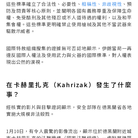
這些標準確立了合法性、必要性、
相稱性、非歧視性
、預
防及問責等核心原則，並闡明各國有義務尊重及保障生命
權、免受酷刑及其他殘忍或不人道待遇的權利，以及和平
集會權。這些標準更明確禁止使用槍械及其他不當武器來
驅散示威者。
國際特赦組織搜集的證據無可否認地顯示，伊朗當局一再
違反國際人權法及使用武力與火器的國際標準，對人權表
現出公然的漠視。
在卡赫里扎克（Kahrizak）發生了什麼
事？
經核實的影片與目擊證詞顯示，安全部隊在德黑蘭省各地
實施大規模非法殺戮。
1月10日，有令人震驚的影像流出，顯示位於德黑蘭附近城
市卡赫里扎克的法醫機構（國家法醫組織）一處附屬建築