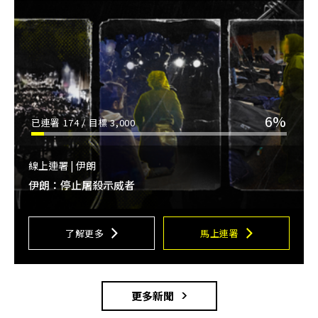
6%
已連署
174
/ 目標
3,000
線上連署 | 伊朗
伊朗：停止屠殺示威者
了解更多
馬上連署
更多新聞