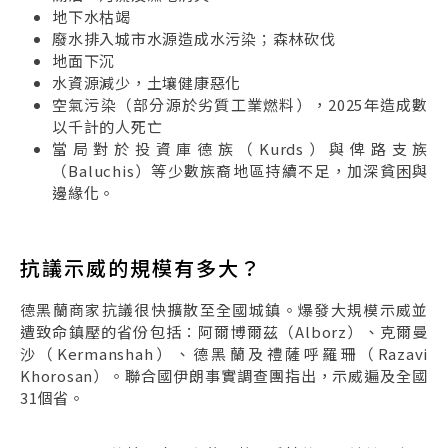
地下水枯竭
廢水排入城市水源造成水污染；森林砍伐
地面下沉
水資源減少，土壤健康惡化
空氣污染（部分源於劣質工業燃料），2025年造成數
以千計的人死亡
當局對於投資庫德族（Kurds）與俾路支族
（Baluchis）等少數族裔地區持續不足，加深貧困與
邊緣化。
抗議示威的規模有多大？
德黑蘭商家抗議很快擴散至全國城鎮。爆發大規模示威並
遭致命鎮壓的省份包括：阿爾博爾茲（Alborz）、克爾曼
沙（Kermanshah）、德黑蘭及禮薩呼羅珊（Razavi
Khorosan）。聯合國伊朗事實調查團指出，示威遍及全國
31個省。