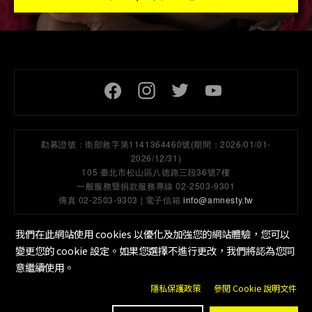
頁尾社交連結
勸募證號：
衛部救字第1141364460號(期間：2026/01/01-
2026/12/31)
105 臺北市松山區八德路三段36號7樓
一般服務暨捐款服務專線 02-2503-9301
傳真 02-2503-9303 | 電子信箱
info@amnesty.tw
我們在此網站使用 cookies 以優化及加強您的網站體驗，您可以
變更您的 cookie 設定。如果您選擇不進行更改，我們將認為您同
隱私保護政策
工作機會
Cookie 設定
底部選單
意繼續使用。
隱私保護政策
參閱 Cookie 說明文件
版權所有 © 國際特赦組織台灣分會