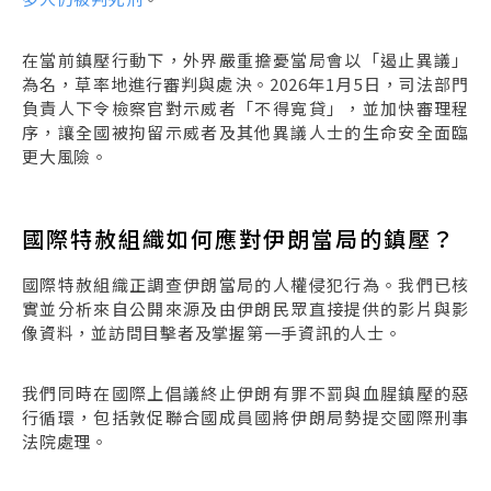
在當前鎮壓行動下，外界嚴重擔憂當局會以「遏止異議」
為名，草率地進行審判與處決。2026年1月5日，司法部門
負責人下令檢察官對示威者「不得寬貸」，並加快審理程
序，讓全國被拘留示威者及其他異議人士的生命安全面臨
更大風險。
國際特赦組織如何應對伊朗當局的鎮壓？
國際特赦組織正調查伊朗當局的人權侵犯行為。我們已核
實並分析來自公開來源及由伊朗民眾直接提供的影片與影
像資料，並訪問目擊者及掌握第一手資訊的人士。
我們同時在國際上倡議終止伊朗有罪不罰與血腥鎮壓的惡
行循環，包括敦促聯合國成員國將伊朗局勢提交國際刑事
法院處理。