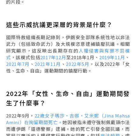
的片段。
這些示威抗議更深層的背景是什麼？
國際特赦組織長期記錄到，伊朗安全部隊系統性地以非法
武力（包括致命武力）及大規模恣意逮捕鎮壓抗議。相關
研究顯示，這反映出長期存在的
人權侵害與有罪不罰模
式
，該模式包括
2017年12月
至2018年1月、
2019年11月
、
2021年7月
、
2021年11月
、
2022年5月
，以及2022年「女
性、生命、自由」運動期間的鎮壓行動。
2022年「女性、生命、自由」運動期間發
生了什麼事？
2022年9月，
22歲女子瑪莎・吉娜・艾米妮（Jina Mahsa
Amini）在拘留期間死亡。
她因被指未遵守強制佩戴頭巾法
而遭伊朗「道德警察」逮捕。她的死亡引發全國抗議，而
當局以廣泛的人權侵害行動作出回應，包括
非法殺戮
、處