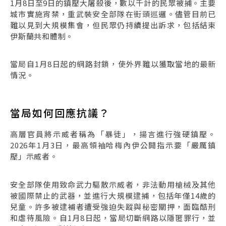
1月8日至9日的鎮壓大屠殺後，數以千計的民眾被捕。主要
城市實施宵禁，重武裝安全部隊在街頭巡邏。儘管目前已
難以見到大規模集會，但民眾仍持續提出訴求，包括結束
伊斯蘭共和體制。
當局自1月8日起的網路封鎖，使外界難以獲取當地的最新
情況。
當局如何回應抗議？
高層官員將示威者稱為「暴徒」，揚言進行強硬鎮壓。
2026年1月3日，最高領袖哈梅內伊公開指示要「嚴厲鎮
壓」示威者。
安全部隊使用致命武力驅散示威者，非法動用槍械及其他
被國際禁止的武器，並進行大規模逮捕，包括年僅14歲的
兒童。許多被逮補者遭受強迫失蹤與秘密關押，面臨酷刑
和虐待風險。自1月8日起，當局切斷網路以隱匿罪行，並