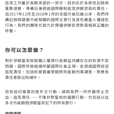
這項工作屬於長期承諾的一部分，目的在於系統性記錄與
蒐集證據，準備日後透過國際機制追究伊朗官員的責任。
自2017年12月至2018年1月的全國示威抗議以來，我們持
續記錄與鎮壓示威相關的國際法罪行及其他嚴重人權侵犯
行為。我們的團隊也致力於傳播伊朗民眾對真相與正義的
呼聲。
你可以怎麼做？
對於伊朗當局就相關人權罪行長期且持續存在的有罪不罰
問題，國際特赦組織呼籲國際社會正視，並透過國際途徑
追究責任，包括依據普遍管轄原則啟動刑事調查，對應負
責任者發出拘捕令。
目前迫切需要的是外交行動。請與我們一同呼籲停止流
血，追究責任——不僅針對當前的鎮壓行動，也包括以往
多次示威期間伊朗當局犯下的所有罪行。
相關議題