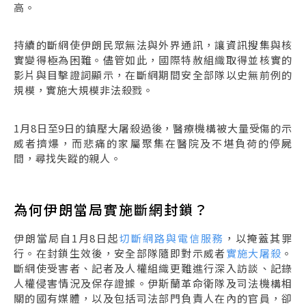
高。
持續的斷網使伊朗民眾無法與外界通訊，讓資訊搜集與核
實變得極為困難。儘管如此，國際特赦組織取得並核實的
影片與目擊證詞顯示，在斷網期間安全部隊以史無前例的
規模，實施大規模非法殺戮。
1月8日至9日的鎮壓大屠殺過後，醫療機構被大量受傷的示
威者擠爆，而悲痛的家屬聚集在醫院及不堪負荷的停屍
間，尋找失蹤的親人。
為何伊朗當局實施斷網封鎖？
伊朗當局自1月8日起
切斷網路與電信服務
，以掩蓋其罪
行。在封鎖生效後，安全部隊隨即對示威者
實施大屠殺
。
斷網使受害者、記者及人權組織更難進行深入訪談、記錄
人權侵害情況及保存證據。伊斯蘭革命衛隊及司法機構相
關的國有媒體，以及包括司法部門負責人在內的官員，卻