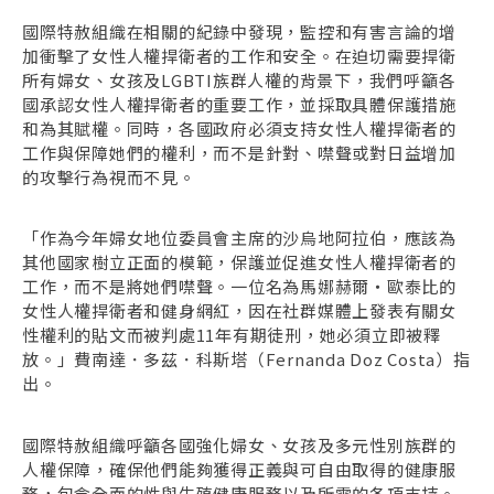
國際特赦組織在相關的紀錄中發現，監控和有害言論的增
加衝擊了女性人權捍衛者的工作和安全。在迫切需要捍衛
所有婦女、女孩及LGBTI族群人權的背景下，我們呼籲各
國承認女性人權捍衛者的重要工作，並採取具體保護措施
和為其賦權。同時，各國政府必須支持女性人權捍衛者的
工作與保障她們的權利，而不是針對、噤聲或對日益增加
的攻擊行為視而不見。
「作為今年婦女地位委員會主席的沙烏地阿拉伯，應該為
其他國家樹立正面的模範，保護並促進女性人權捍衛者的
工作，而不是將她們噤聲。一位名為馬娜赫爾・歐泰比的
女性人權捍衛者和健身網紅，因在社群媒體上發表有關女
性權利的貼文而被判處11年有期徒刑，她必須立即被釋
放。」費南達．多茲．科斯塔（Fernanda Doz Costa）指
出。
國際特赦組織呼籲各國強化婦女、女孩及多元性別族群的
人權保障，確保他們能夠獲得正義與可自由取得的健康服
務，包含全面的性與生殖健康服務以及所需的各項支持。