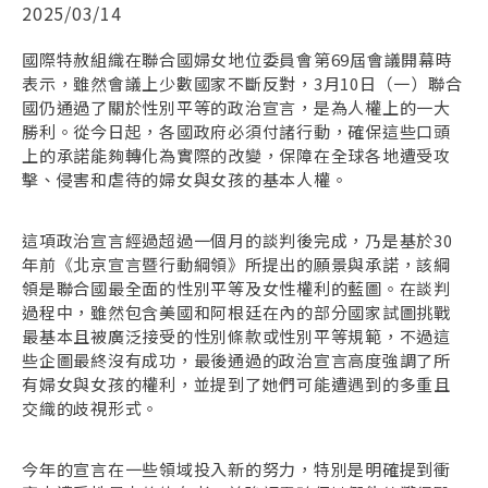
2025/03/14
國際特赦組織在聯合國婦女地位委員會第69屆會議開幕時
表示，雖然會議上少數國家不斷反對，3月10日（一）聯合
國仍通過了關於性別平等的政治宣言，是為人權上的一大
勝利。從今日起，各國政府必須付諸行動，確保這些口頭
上的承諾能夠轉化為實際的改變，保障在全球各地遭受攻
擊、侵害和虐待的婦女與女孩的基本人權。
這項政治宣言經過超過一個月的談判後完成，乃是基於30
年前《北京宣言暨行動綱領》所提出的願景與承諾，該綱
領是聯合國最全面的性別平等及女性權利的藍圖。在談判
過程中，雖然包含美國和阿根廷在內的部分國家試圖挑戰
最基本且被廣泛接受的性別條款或性別平等規範，不過這
些企圖最終沒有成功，最後通過的政治宣言高度強調了所
有婦女與女孩的權利，並提到了她們可能遭遇到的多重且
交織的歧視形式。
今年的宣言在一些領域投入新的努力，特別是明確提到衝