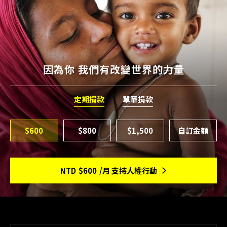
因為你 我們有改變世界的力量
定期捐款
單筆捐款
$600
$800
$1,500
NTD
$600
/月 支持人權行動