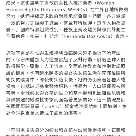
成果。這也證明了勇敢的女性人權捍衛者（Women
Human Rights Defenders, WHRDs）在世界各地所做的
努力，她們持續要求政府對其承諾負責。然而，各方協調
一致的努力卻阻礙了進展，甚至有所反彈，這令人極為擔
憂。」國際特赦組織性別、種族正義及難民與移民計劃主
任費南達．多茲．科斯塔（Fernanda Doz Costa）表示。
這項宣言是在性與生殖權利面臨越來越多挫折下所產生
的，保守團體加大力道並發起了反對行動，削弱全球人們
取得避孕、墮胎、人工流產、全面的性教育和性別肯認照
護的機會。也有越來越多的婦女與女孩生活在充滿風險與
衝突的環境中，即使衝突結束後，她們仍面臨著各種人權
侵害，包括缺乏基本醫療服務、性暴力、人口販運與被殺
害等。全球婦女與女孩的生命和基本權利也因難民危機和
氣候變遷的毀滅性衝擊而面臨著更多威脅，這一情況更因
美國國際開發署（USAID）資金挹注突然終止而加劇，並
對全球數百萬人造成了嚴重的傷害。
「不同處境與身分的婦女和女孩在試圖獲得權利、正義和