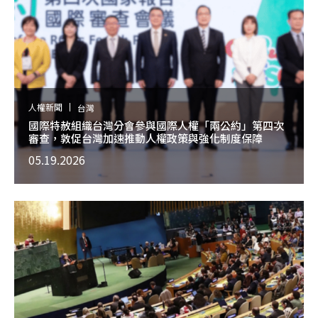
人權新聞
台灣
國際特赦組織台灣分會參與國際人權「兩公約」第四次
審查，敦促台灣加速推動人權政策與強化制度保障
05.19.2026