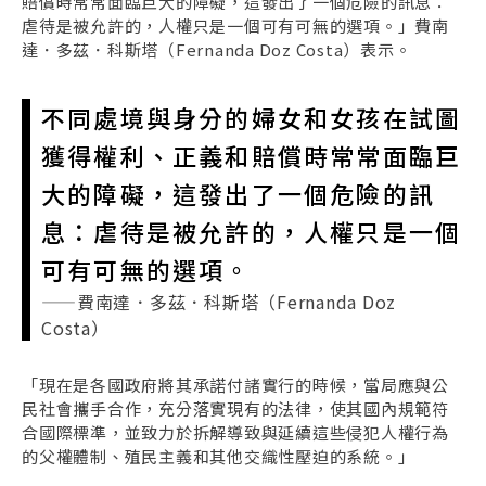
賠償時常常面臨巨大的障礙，這發出了一個危險的訊息：
虐待是被允許的，人權只是一個可有可無的選項。」費南
達．多茲．科斯塔（Fernanda Doz Costa）表示。
不同處境與身分的婦女和女孩在試圖
獲得權利、正義和賠償時常常面臨巨
大的障礙，這發出了一個危險的訊
息：虐待是被允許的，人權只是一個
可有可無的選項。
——費南達．多茲．科斯塔（Fernanda Doz
Costa）
「現在是各國政府將其承諾付諸實行的時候，當局應與公
民社會攜手合作，充分落實現有的法律，使其國內規範符
合國際標準，並致力於拆解導致與延續這些侵犯人權行為
的父權體制、殖民主義和其他交織性壓迫的系統。」