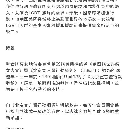
我們也特別呼籲各國支持處於風險環境和武裝衝突中的婦
女、女孩及LGBTI族群的需求。最後，國家應該加強行
動，填補因美國突然終止為影響世界各地婦女、女孩和
LGBTI族群的基本人道救援和援助計畫提供資金所留下的
缺口。
背景
聯合國婦女地位委員會第69屆會議標誌著《第四屆世界婦
女大會》暨《北京宣言暨行動綱領》（1995年）通過的30
週年。三十年前，189個國家共同採納了《北京宣言暨行動
綱領》，這是一項開創性的藍圖，旨在強化女性權利，並
獲得了數千名行動者的支持。
自《北京宣言暨行動綱領》通過以來，每五年會員國會進
行談判並達成一項政治宣言，以表達它們對全球協議的重
新承諾。