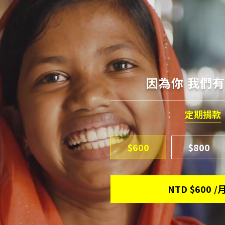
因為你 我們
定期捐款
$600
$800
NTD
$600
/