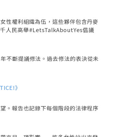
多女性權利組織為伍，這些夥伴包含丹麥
民高舉#LetsTalkAboutYes倡議
。
過去幾年不斷提議修法。過去修法的表決從未
STICE!》
失望。報告也記錄下每個階段的法律程序
也帶來另一項影響——許多女性站出來發