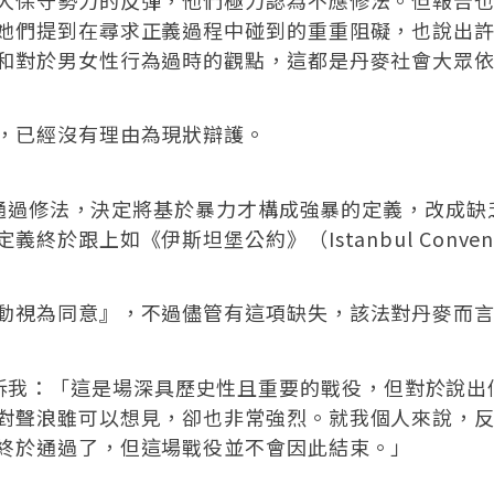
她們提到在尋求正義過程中碰到的重重阻礙，也說出
和對於男女性行為過時的觀點，這都是丹麥社會大眾
，已經沒有理由為現狀辯護。
表決通過修法，決定將基於暴力才構成強暴的定義，改成
於跟上如《伊斯坦堡公約》（Istanbul Conven
動視為同意』，不過儘管有這項缺失，該法對丹麥而
olst告訴我：「這是場深具歷史性且重要的戰役，但對於
對聲浪雖可以想見，卻也非常強烈。就我個人來說，
終於通過了，但這場戰役並不會因此結束。」