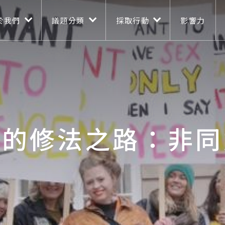
n navigation
移至主內容
於我們
議題分類
採取行動
影響力
長的修法之路：非同