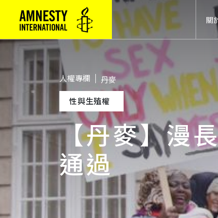
Mai
關
人權專欄
丹麥
性與生殖權
【丹麥】漫
通過