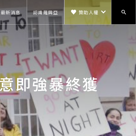
贊助人權
最新消息
認識羅興亞
搜尋
贊助人權
意即強暴終獲