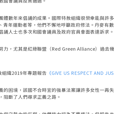
數國會議員投票通過。
團體數年來倡議的成果。國際特赦組織很榮幸能與許
存運動者、青年運動者等，他們不懈地呼籲政府修法。丹麥有數千人
倡議人士也多次和國會議員及政府官員會面表達訴求
，尤其是紅綠聯盟（Red Green Alliance）
組織2019年專題報告
《GIVE US RESPECT AND JU
義的困境，該國不合時宜的強暴法案讓許多女性一再
，阻斷了人們尋求正義之路。
大保守勢力的反彈，他們極力認為不應修法。但報告