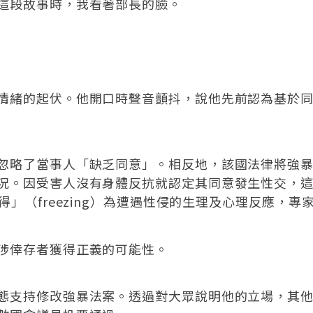
這段故事時，我看著部長的臉。
情緒的起伏。他開口時聲音顫抖，說他先前認為基於
忽略了當事人「缺乏同意」。相反地，該國法律將強
況。因受害人沒有身體反抗就認定其同意發生性交，
s）或「動彈不得」（freezing）為遭遇性侵的生理及心理
涉倖存者獲得正義的可能性。
態支持修改強暴法案。透過對大眾說明他的立場，其