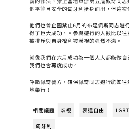
義的修法，禁止當地舉辦第五屆佩奇同志
個平等且安全的匈牙利挺身而出，但這次
他們也曾企圖禁止6月的布達佩斯同志遊
得了巨大成功。。參與遊行的人數比以往
被排斥與自身權利被漠視的強烈不滿。
就像我們在六月成功為一個人人都能做自
我們也會再度成功。
呼籲佩奇警方，確保佩奇同志遊行能如往
地舉行！
歧視
表達自由
LGBT
相關議題
匈牙利