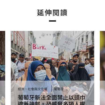
延伸閱讀
經濟、社會與文化權
葡萄牙
葡萄牙新法全面禁止以頭巾
遮蓋臉部，恐威脅多項人權