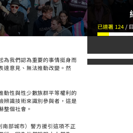
已連署
124
/
起為我們認為重要的事情挺身而
表達意見、無法推動改變。然
推動性與性少數族群平等權利的
臉辨識技術來識別參與者，這是
嚇整個社會。
牙利南部城市）警方援引這項不正