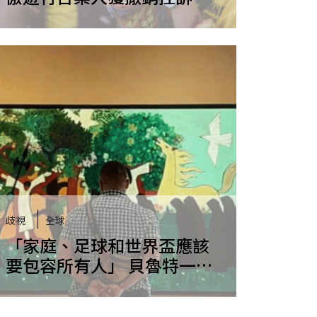
體現團結的力量
歧視
全球
「家庭、足球和世界盃應該
要包容所有人」 貝魯特一名
跨性別社群發起人的反思