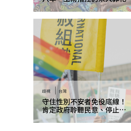
歧視
台灣
守住性別不安者免役底線！
肯定政府聆聽民意、停止修
惡，惟去醫療化與性別友善
改革仍須實質推進