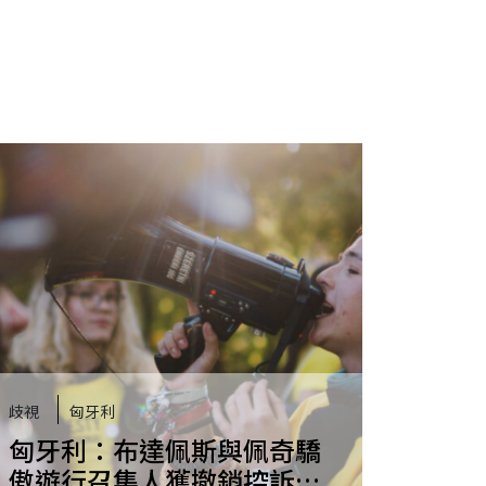
歧視
匈牙利
匈牙利：布達佩斯與佩奇驕
傲遊行召集人獲撤銷控訴，