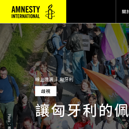
Mai
關
線上連署
匈牙利
歧視
讓匈牙利的