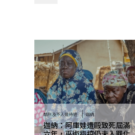
酷刑及不人道待遇
迦納
迦納：阿庫娃遭毆致死屆滿
六年，巫術指控仍未入罪化