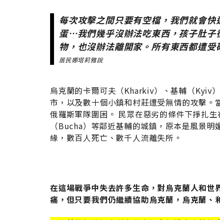
每次攻擊之間只要有空檔，我們就會快
蛋⋯我們幾乎沒辦法吃東西，孩子肚子
物，也沒辦法離開家。所有東西都遭受
居民娜塔莉雅說
烏克蘭的卡爾可夫（Kharkiv）、基輔（Kyiv
市，以及數十個小鎮和村莊遭受無情的攻擊。
俄羅斯軍隊圍困。 民眾在惡劣的條件下掙扎
（Bucha）等鄰近基輔的城鎮，原本是風景
緣，數百人死亡、數千人流離失所。
在這場戰爭中失去許多生命，對烏克蘭人和世
痛，但只要我們仍繼續協助烏克蘭，烏克蘭、