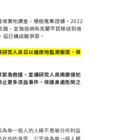
國
際
特
境實地調查，積極蒐集證據。2022
赦
去路，並強迫將烏克蘭平民移送到俄
組
，這已構成戰爭罪。
織
台
灣
要研究人員日以繼夜地監測衝突、保
分
會
隱
供緊急救援，並讓研究人員揭露侵犯
私
制止更多流血事件，保護身處危險之
保
護
政
策
因為每一個人的人權不應被任何利益
站在你的身旁，公平地為每一個人權