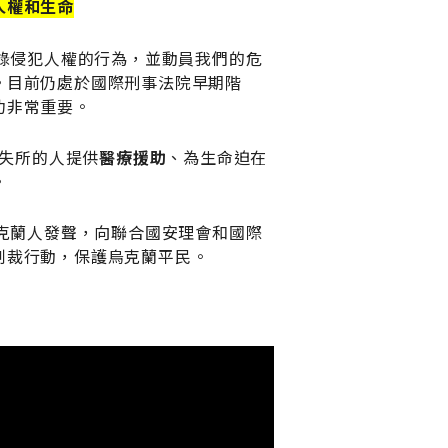
人權和生命
址
*
錄侵犯人權的行為，並動員我們的危
縣市
鄉鎮市區
郵遞區號
。目前仍處於國際刑事法院早期階
功非常重要。
街道地址
失所的人提供
醫療援助
、為生命迫在
收
。
據
寄
發
克蘭人發聲，向聯合國安理會和國際
方
制裁行動，保護烏克蘭平民。
式
*
請選擇
關
注
議
題
(至