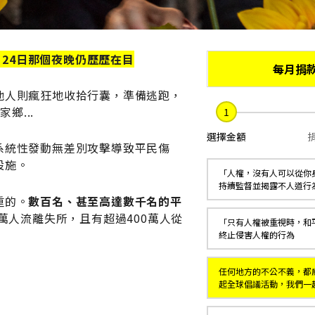
月24日那個夜晚仍歷歷在目
每月捐
他人則瘋狂地收拾行囊，準備逃跑，
鄉...
選擇金額
系統性發動無差別攻擊導致平民傷
設施。
「人權，沒有人可以從你
持續監督並揭露不人道行
重的。
數百名、甚至高達數千名的平
0萬人流離失所，且有超過400萬人從
「只有人權被重視時，和
終止侵害人權的行為
任何地方的不公不義，都
起全球倡議活動，我們一