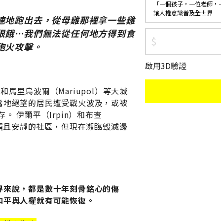
「一個孩子，一位老師，
讓人權意識普及全世界
速地跑出去，從母雞那裡拿一些雞
很餓⋯我們無法從任何地方得到食
砲火攻擊。
啟用3D驗證
）和馬里烏波爾（Mariupol）等大城
當地絕望的居民遭受戰火波及，或被
生存。
伊爾平（Irpin）和布查
姓氏
名字
明媚且安靜的社區，但現在瀕臨毀滅邊
電子郵件地址
手機/市話
界來說，都是數十年刻骨銘心的傷
收
和平與人權就有可能恢復。
據
地