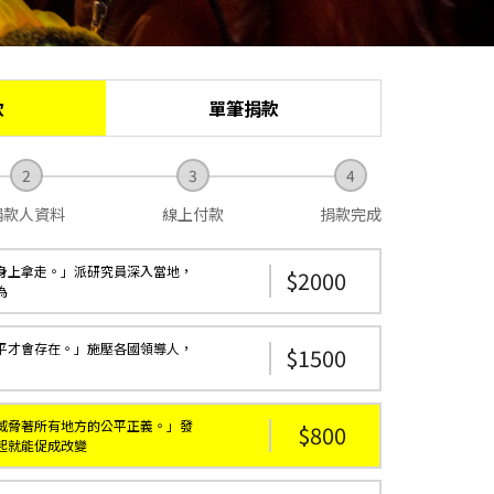
款
單筆捐款
捐款人資料
線上付款
捐款完成
身上拿走。」派研究員深入當地，
2000
為
平才會存在。」施壓各國領導人，
1500
威脅著所有地方的公平正義。」發
800
起就能促成改變