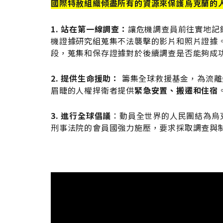
國際特赦組織傾盡所有的資源來保護烏克蘭的
1. 站在第一線調查：
讓危機調查員前往實地記
機證據研究組蒐集不法襲擊的影片和照片證據
段，蒐集和保存證據對於後續調查是否能夠成
2.
提供生命援助：
籌集全球救援基金，為流離
眉睫的人權捍衛者提供
緊急安置、搬遷和住宿
3. 進行全球倡議
：動員全世界的人民團結為烏
刑事法院的會員國強力施壓，要求採取調查與