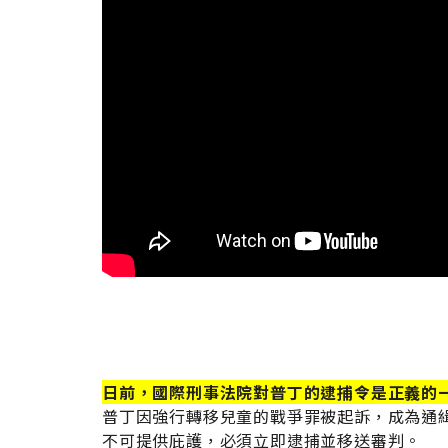
日前，國際刑事法院對普丁的逮捕令是正義的
普丁因強行轉移兒童的戰爭罪被起訴，成為通緝
不可提供庇護，必須立即逮捕並移送審判。