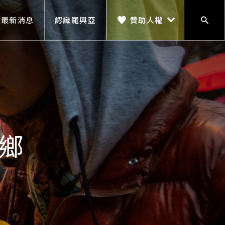
贊助人權
最新消息
認識羅興亞
搜尋
贊助人權
鄉