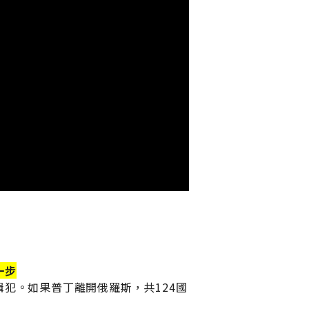
多
選
3
項)
隱
私
保
護
政
策
*
我已
詳細
閱讀
並同
意隱
私保
一步
護政
策。
犯。如果普丁離開俄羅斯，共124國
>>>