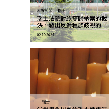
人權新聞
瑞士
瑞士法院對族裔歸納案的裁
決，發出反對種族歧視的明
確訊息
02.19.2024
瑞士