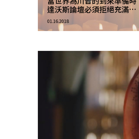
當世界為川普的到來準備時
達沃斯論壇必須拒絕充滿恐
懼和分裂的政治
01.16.2018