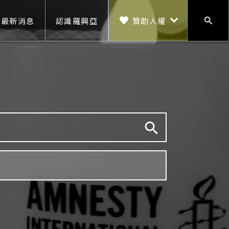
贊助人權
最新消息
認識羅興亞
搜尋
贊助人權