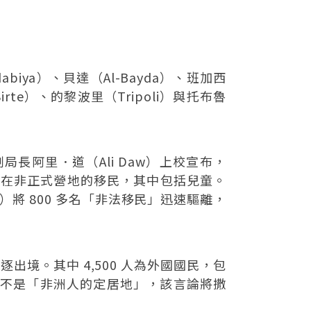
ya）、貝達（Al-Bayda）、班加西
irte）、的黎波里（Tripoli）與托布魯
CIM）副局長阿里．道（Ali Daw）上校宣布，
十名居住在非正式營地的移民，其中包括兒童。
t）將 800 多名「非法移民」迅速驅離，
驅逐出境。其中 4,500 人為外國國民，包
比亞不是「非洲人的定居地」，該言論將撒