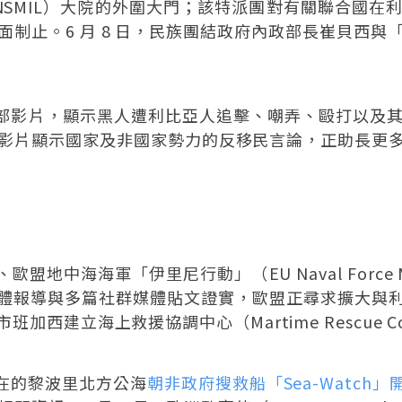
in Libya，UNSMIL）大院的外圍大門；該特派團對有關
制止。6 月 8 日，民族團結政府內政部長崔貝西
流傳多部影片，顯示黑人遭利比亞人追擊、嘲弄、毆打以
n）。這些影片顯示國家及非國家勢力的反移民言論，正助長
海軍「伊里尼行動」（EU Naval Force Mediter
體報導與多篇社群媒體貼文證實，歐盟正尋求擴大與
立海上救援協調中心（Martime Rescue Coordi
 日在的黎波里北方公海
朝非政府搜救船「Sea-Watch」