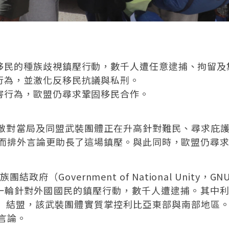
移民的種族歧視鎮壓行動，數千人遭任意逮捕、拘留及
行為，並激化反移民抗議與私刑。
害行為，歐盟仍尋求鞏固移民合作。
利比亞敵對當局及同盟武裝團體正在升高針對難民、尋求
而排外言論更助長了這場鎮壓。與此同時，歐盟仍尋
團結政府（Government of National Uni
t）展開新一輪針對外國國民的鎮壓行動，數千人遭逮捕。
rces，LAAF）結盟，該武裝團體實質掌控利比亞東部與
言論。