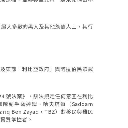
口絕大多數的黑人及其他族裔人士，其行
會，以及東部「利比亞政府」與阿拉伯民眾武
 24 號法案》，該法規定任何意圖在利比
副手薩達姆．哈夫塔爾（Saddam
q Ben Zayad，TBZ）對移民與難民
的實質掌控者。