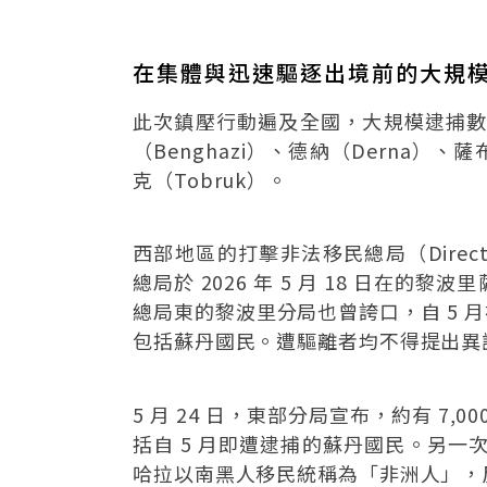
在集體與迅速驅逐出境前的大規
此次鎮壓行動遍及全國，大規模逮捕數千名
（Benghazi）、德納（Derna）、薩
克（Tobruk）。
西部地區的打擊非法移民總局（Directorat
總局於 2026 年 5 月 18 日在
總局東的黎波里分局也曾誇口，自 5 月初
包括蘇丹國民。遭驅離者均不得提出異
5 月 24 日，東部分局宣布，約有 7,
括自 5 月即遭逮捕的蘇丹國民。另一
哈拉以南黑人移民統稱為「非洲人」，