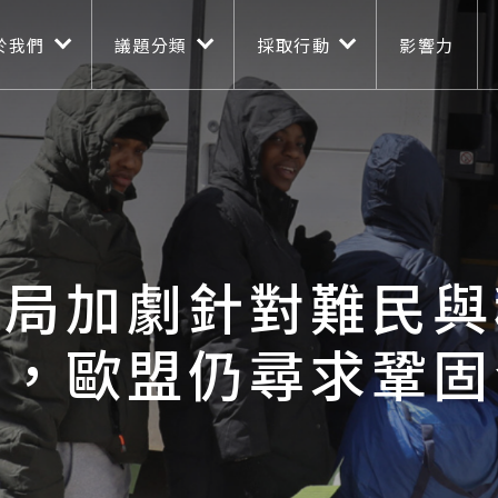
n navigation
移至主內容
於我們
議題分類
採取行動
影響力
當局加劇針對難民與
壓，歐盟仍尋求鞏固