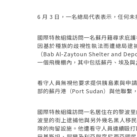
6 月 3 日，一名總局代表表示，任
國際特赦組織訪問一名蘇丹籍尋求庇護者
因基於種族的歧視性執法而遭總局逮
（Bab Al-Zaytoun Shelter 
一個飛機棚內，其中包括蘇丹、埃及與孟
看守人員無視他要求提供胰島素與申請
部的蘇丹港（Port Sudan）與他聯
國際特赦組織訪問一名居住在的黎波里的
波里的街上逮捕他與另外幾名黑人移民，將他轉
隊的拘留設施。他遭看守人員連續毆打
巴基斯坦、阿爾及利亞與突尼西亞國民。