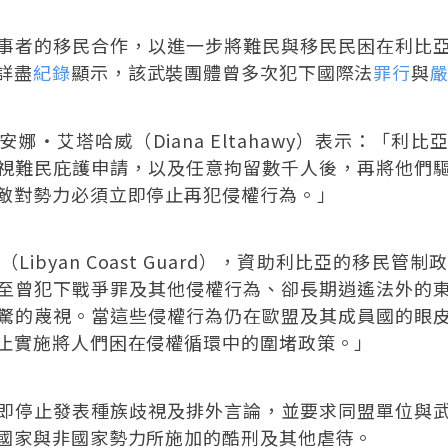
事者的移民合作，以進一步將難民與移民民困在利比
詳盡
紀錄
顯示，該武裝團體曾多次犯下國際法
罪行
與
娜・艾塔哈威（Diana Eltahawy）表示：「利
視難民庇護申請，以及任意拘留數千人後，再將他們
敵對勢力必須立即停止再犯侵權行為。」
ibyan Coast Guard），資助利比亞的移民
至曾犯下戰爭罪及其他侵權行為、卻長期逍遙法外的
驚的蔑視。當這些侵權行為仍在歐盟及其成員國的眼
止實施將人們困在侵權循環中的圍堵政策。」
即停止發表種族歧視及排外言論，並要求同盟單位與
國家與非國家勢力所施加的酷刑及其他虐待。