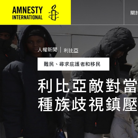
Mai
關
人權新聞
利比亞
難民、尋求庇護者和移民
利比亞敵對
種族歧視鎮