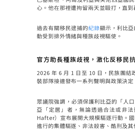
心。他在那裡遭拘留兩天並毆打，直到
過去有關移民逮捕的
紀錄
顯示，利比亞
動受到排外情緒與種族歧視驅使。
官方助長種族歧視，激化反移民
2026 年 6 月 1 日至 10 
裝部隊接連發布一系列聲明與政策決定
眾議院強調，必須保護利比亞的「人口結構
亞「定居」者，無論透過合法或非法
Hafter）宣布展開大規模驅逐行動。
進行的集體驅逐、非法殺害、酷刑及其