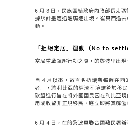
6 月 8 日，民族團結政府內政部長艾瑪
據該計畫遭迅速驅逐出境。崔貝西過去
動。
「拒絕定居」運動（No to settl
當局重啟鎮壓行動之際，的黎波里出現
自 4 月以來，數百名抗議者每週在西
者」，將利比亞的經濟困境歸咎於移民
歐盟進行旨在將外國國民困在利比亞境
用或收留非正規移民，應立即將其解僱
6 月 4 日，在的黎波里聯合國難民