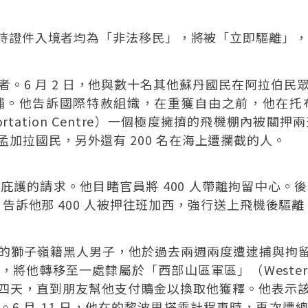
何未持證件入境者均為「非法移民」，將被「立即驅離」
。6 月 2 日，他與數十名其他蘇丹國民在阿拉伯
捕。他告訴國際特赦組織，在重獲自由之前，他在托
and Deportation Centre）一個極度擁擠的飛機棚內
加拉國民，另外還有 200 名在海上遭攔截的人。
庇護的請求。他目睹官員將 400 人帶離拘留中心。
繫，告訴他那 400 人被押往班加西，強行送上飛機後驅離
獅子嶺籍黑人男子，他於過去兩週兩度遭逮捕與拘留。
移至一處隸屬於「西部山區軍區」（Western Mounta
四天，直到朋友幫他支付贖金以換取他獲釋。他表示
6 月 11 日，他在的黎波里搭乘計程車時，再次