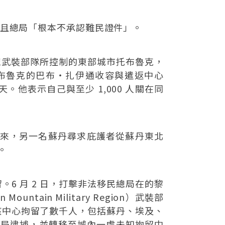
，且總局「根本不承認難民證件」。
民眾武裝部隊所控制的東部城市托布魯克，
布魯克的巴布・扎伊通收容與遣返中心
被關押兩天。他表示自己與至少 1,000 人關在同
後來，另一名蘇丹尋求庇護者從蘇丹東北
。
6 月 2 日，打擊非法移民總局在的黎
in Military Region）武裝部
該中心拘留了數千人，包括蘇丹、埃及、
遭總局逮捕，並轉移至城內一處未知拘留中