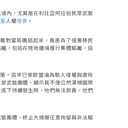
亞境內，尤其是在利比亞阿拉伯民眾武裝
嚴重
人權
侵害
。
比亞敵對當局團結起來，竟是為了侵害移民
驅離，包括在陸地邊境進行集體驅離，這
管制政策。這早已使歐盟淪為駭人侵權與虐待
東部武裝團體，顯示其不僅公然漠視國際
皮底下持續發生時，他們無法卸責。他們
武裝團體，終止大規模任意拘留與非法驅