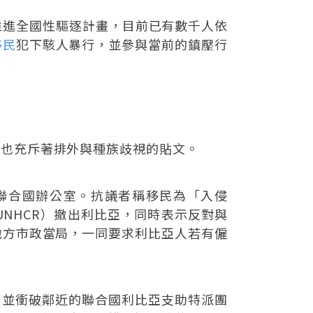
將持續推進全國性驅逐計畫，目前已有數千人依
移民
犯下駭人暴行，並參與當前的鎮壓行
體也充斥著排外與種族歧視的貼文。
設有聯合國辦公室。抗議者稱移民為「入侵
NHCR）撤出利比亞，同時表示反對與
地方市政當局，一同要求利比亞人若有僱
土，並衝破鄰近的聯合國利比亞支助特派團