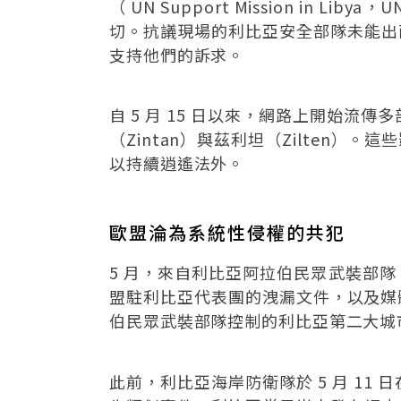
（ UN Support Mission 
切。抗議現場的利比亞安全部隊未能出面
支持他們的訴求。
自 5 月 15 日以來，網路上開始
（Zintan）與茲利坦（Zilte
以持續逍遙法外。
歐盟淪為系統性侵權的共犯
5 月，來自利比亞阿拉伯民眾武裝部隊、歐盟地中海
盟駐利比亞代表團的洩漏文件，以及媒
伯民眾武裝部隊控制的利比亞第二大城市班加西建
此前，利比亞海岸防衛隊於 5 月 11