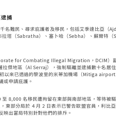
模逮捕
難民、尋求庇護者及移民，包括艾季達比亞（Ajdabi
布拉塔（Sabratha）、塞卜哈（Sebha）、蘇爾特（S
e for Combating Illegal Migration，D
的黎波里薩拉傑地區（Al Serraj），強制驅離並逮捕數
以來已透過的黎波里的米蒂加機場（Mitiga airpor
議或申請庇護。
000 至 8,000 名移民遭拘留在東部與南部地區，等待被
次，東部分局於 4 月 2 日表示已警告歐盟官員，利
反映出當局特別針對他們的排斥。