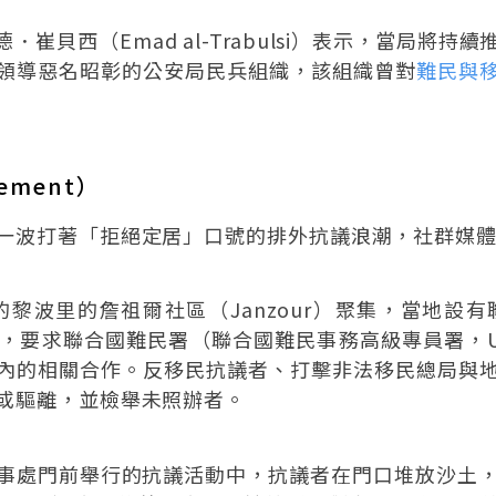
德．崔貝西（Emad al-Trabulsi）表示，當局
領導惡名昭彰的公安局民兵組織，該組織曾對
難民與
ement）
一波打著「拒絕定居」口號的排外抗議浪潮，社群媒
的黎波里的詹祖爾社區（Janzour）聚集，當地
，要求聯合國難民署（聯合國難民事務高級專員署，U
內的相關合作。反移民抗議者、打擊非法移民總局與
或驅離，並檢舉未照辦者。
署辦事處門前舉行的抗議活動中，抗議者在門口堆放沙