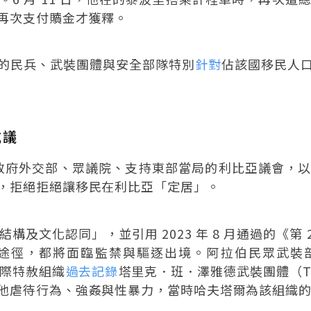
再次支付贖金才獲釋。
的民兵、武裝團體與安全部隊特別
針對
佔該國移民人
抗議
日，民族團結政府外交部、眾議院、支持東部當局的利比亞議
，拒絕拒絕讓移民在利比亞「定居」。
及文化認同」，並引用 2023 年 8 月通過的《第
途徑，都將面臨監禁與驅逐出境。阿拉伯民眾武裝部隊
國際特赦組織
過去記錄
塔里克．班．澤雅德武裝團體（Tari
他虐待行為、強姦與性暴力，當時哈夫塔爾為該組織