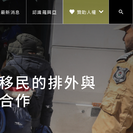
贊助人權
最新消息
認識羅興亞
搜尋
贊助人權
移民的排外與
合作