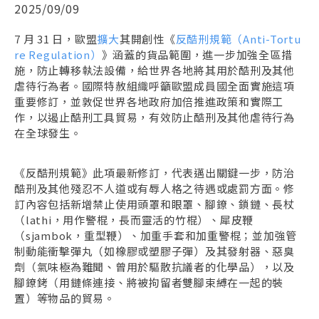
2025/09/09
7 月 31 日，歐盟
擴大
其開創性《
反酷刑規範（Anti-Tortu
re Regulation）
》涵蓋的貨品範圍，進一步加強全區措
施，防止轉移執法設備，給世界各地將其用於酷刑及其他
虐待行為者。國際特赦組織呼籲歐盟成員國全面實施這項
重要修訂，並敦促世界各地政府加倍推進政策和實際工
作，以遏止酷刑工具貿易，有效防止酷刑及其他虐待行為
在全球發生。
《反酷刑規範》此項最新修訂，代表邁出關鍵一步，防治
酷刑及其他殘忍不人道或有辱人格之待遇或處罰方面。修
訂內容包括新增禁止使用頭罩和眼罩、腳鐐、鎖鏈、長杖
（lathi，用作警棍，長而靈活的竹棍）、犀皮鞭
（sjambok，重型鞭）、加重手套和加重警棍；並加強管
制動能衝擊彈丸（如橡膠或塑膠子彈）及其發射器、惡臭
劑（氣味極為難聞、曾用於驅散抗議者的化學品），以及
腳鐐銬（用鏈條連接、將被拘留者雙腳束縛在一起的裝
置）等物品的貿易。