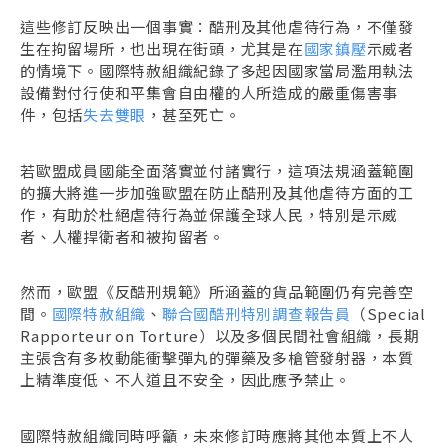
這些修訂反映出一個事實：酷刑及其他虐待行為，不僅發
生在拘留場所，也出現在街頭，尤其是在
國家鎮壓
示威者
的情境下。國際特赦組織紀錄了多起因國家當局濫用執法
設備對付行使和平集會自由權的人所造成的嚴重傷害事
件，包括
失去雙眼
，甚至死亡。
若歐盟成員國能全面落實並付諸實行，這項法規涵蓋範圍
的擴大將進一步加強歐盟在防止酷刑及其他虐待方面的工
作，有助於杜絕虐待行為並保護全球人民，特別是示威
者、人權捍衛者和被拘留者。
然而，歐盟《反酷刑規範》所涵蓋的貨品範圍仍有完善空
間。
國際特赦組織
、
聯合國酷刑特別調查報告員
（Special
Rapporteur on Torture）以及多個民間社會組織，長期
主張含有多枚動能衝擊彈丸的彈藥及多槍管發射器，本質
上精準度低、不人道且不安全，因此應予禁止。
國際特赦組織同時呼籲，未來修訂時應將其他本質上不人