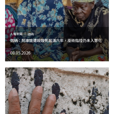
人權新聞
迦納
迦納：阿庫娃遭毆致死屆滿六年，巫術指控仍未入罪化
08.05.2026