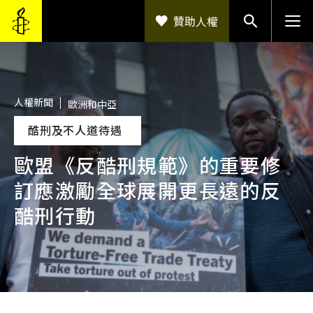
移至主內容
贊助人權
人權新聞
歐洲和中亞
酷刑及不人道待遇
歐盟《反酷刑規範》的重要修
訂應激勵全球展開更長遠的反
酷刑行動