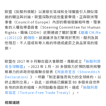
歐盟《反酷刑規範》以激發在區域和全球層面引入類似措
施的關注與討論。歐盟採取的這些重要舉措，正與歐洲理
事會（Council of Europe）內部的積極發展相呼應，理事
會的人權指導委員會（Steering Committee for Human
Rights，簡稱 CDDH）近期通過了關於落實《
建議 CM/Re
c(2021)2
》的
報告
，該建議涉及打擊用於死刑、酷刑及其
他殘忍、不人道或有辱人格的待遇或處罰之貨品貿易的措
施。
歐盟在 2017 年 9 月聯合國大會期間，推動成立「
無酷刑貿
易全球聯盟
」。2023 年 1 月，30 多個致力於預防酷刑和警
察暴力的非政府組織聯合發表《
肖迪奇宣言（Shoreditch
Declaration）
》，呼籲「制定最強而有力的全球條約，以
終止酷刑交易」。自此，該網絡已擴展至 80 多個來自世界
各地的非政府組織，共同鼓勵各國談判，達成「
無酷刑貿
易協定（Torture-Free Trade Treaty）
」。
相關議題