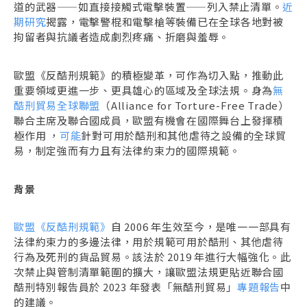
道的武器——如直接接觸式電擊裝置——列入禁止清單。
近
期研究
揭露，電擊警棍和電擊槍等裝備已在全球各地對被
拘留者與抗議者造成劇烈疼痛、折磨與羞辱。
歐盟《反酷刑規範》的積極變革，可作為切入點，推動此
重要領域更進一步、更具雄心的區域及全球法規。身為
無
酷刑貿易全球聯盟
（Alliance for Torture-Free Trade）
聯合主席及聯合國成員，歐盟有機會在國際舞台上發揮積
極作用 ，
可能
針對可用於酷刑和其他虐待之設備的全球貿
易，制定強而有力且有法律約束力的國際規範。
背景
歐盟《反酷刑規範》
自 2006 年生效至今，是唯一一部具有
法律約束力的多邊法律，用於規範可用於酷刑、其他虐待
行為及死刑的貨品貿易。該法於 2019 年進行大幅強化。此
次禁止與管制清單範圍的擴大，讓歐盟法規更貼近聯合國
酷刑特別報告員於 2023 年發表「無酷刑貿易」
專題報告
中
的建議。