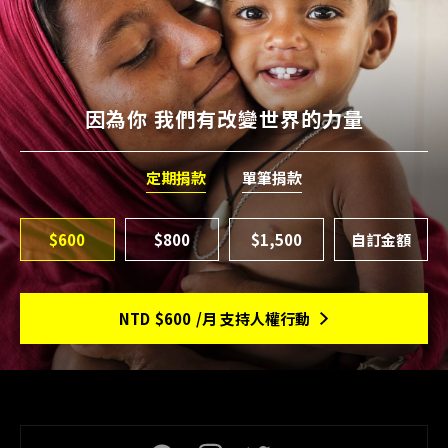
因為你 我們有改變世界的力量
定期捐款
單筆捐款
$600
$800
$1,500
NTD
$600
/月 支持人權行動