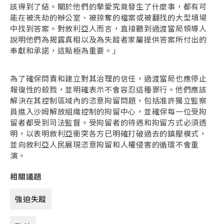
該得到了結。關於他們的摯愛究竟發生了什麼事，都有可
能在被洗劫的辦公室、被掠奪的檔案或被翻找的大型墳場
中找到答案。對敘利亞人而言，直接聽到過渡當局領導人
說明他們為揭露真相以及為失蹤者家屬提供答案所付出的
奉獻和承諾，這點極為重要。」
為了確保問責和建立對其治理的信任，過渡當局也應停止
報復性的殺戮，並明確表示不會容忍這種罪行。他們應該
解決在其控制區域內的恣意拘留問題，包括准許獨立監察
員進入沙姆解放組織控制的拘留中心，並確保每一位受拘
留者都受到司法監督。受拘留者的待遇和拘留方式必須透
明，以表明敘利亞衝突各方已明確打破過去的鎮壓模式，
並向敘利亞人民展現恣意拘留和人權侵害的循環不會重
演。
相關議題
強迫失蹤