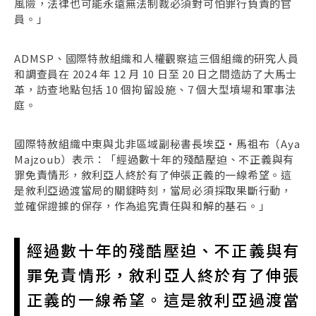
風險，法律也可能永遠無法制裁必須對可怕罪行負責的官
員。」
ADMSP、國際特赦組織和人權觀察這三個組織的研究人員
和調查員在 2024 年 12 月 10 日至 20 日之間造訪了大馬士
革，訪查地點包括 10 個拘留設施、7 個大型墳場和軍事法
庭。
國際特赦組織中東與北非區域副秘書長埃亞・馬祖布（Aya
Majzoub）表示：「經過數十年的殘酷壓迫、不正義與有
罪免責情形，敘利亞人終於有了伸張正義的一線希望。這
是敘利亞過渡當局的關鍵時刻，當局必須採取果斷行動，
並確保證據的保存，作為追究責任與和解的基石。」
經過數十年的殘酷壓迫、不正義與有
罪免責情形，敘利亞人終於有了伸張
正義的一線希望。這是敘利亞過渡當