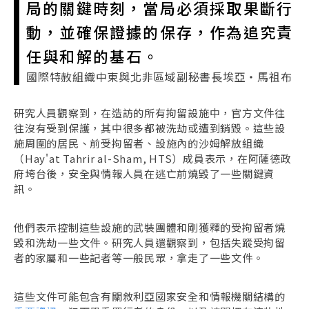
局的關鍵時刻，當局必須採取果斷行
動，並確保證據的保存，作為追究責
任與和解的基石。
國際特赦組織中東與北非區域副秘書長埃亞・馬祖布
研究人員觀察到，在造訪的所有拘留設施中，官方文件往
往沒有受到保護，其中很多都被洗劫或遭到銷毀。這些設
施周圍的居民、前受拘留者、設施內的沙姆解放組織
（Hay'at Tahrir al-Sham, HTS）成員表示，在阿薩德政
府垮台後，安全與情報人員在逃亡前燒毀了一些關鍵資
訊。
他們表示控制這些設施的武裝團體和剛獲釋的受拘留者燒
毀和洗劫一些文件。研究人員還觀察到，包括失蹤受拘留
者的家屬和一些記者等一般民眾，拿走了一些文件。
這些文件可能包含有關敘利亞國家安全和情報機關結構的