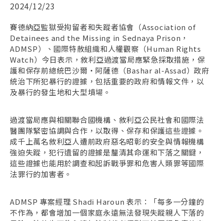
2024/12/23
賽德納亞監獄受拘留者和失蹤者協會（Association of
Detainees and the Missing in Sednaya Prison，
ADMSP）、國際特赦組織和人權觀察（Human Rights
Watch）今日表示，敘利亞過渡當局應緊急採取措施，保
護和保存前總統巴沙爾・阿薩德（Bashar al-Assad）政府
統治下所犯暴行的證據，包括重要的政府和情報文件，以
及暴行的發生地和大型墳場。
過渡當局應與相關聯合國機構、敘利亞公民社會和國際法
醫團隊緊密協調與合作，以取得、保存和保護這些證據。
成千上萬名敘利亞人遭前政府惡名昭彰的安全與情報機構
強迫失蹤，犯行遺留的證據是釐清其命運和下落之關鍵，
這些證據也能用於調查和起訴戰爭罪和危害人類罪等國際
法罪行的加害者。
ADMSP 專案經理 Shadi Haroun 表示：「每多一分鐘的
不作為，都會增加一個家庭永遠無法發現失蹤親人下落的