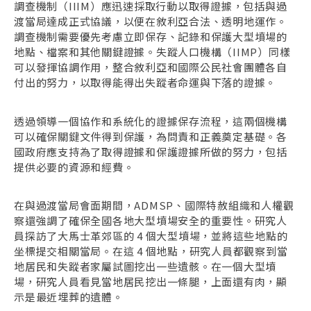
調查機制（IIIM）應迅速採取行動以取得證據，包括與過
渡當局達成正式協議，以便在敘利亞合法、透明地運作。
調查機制需要優先考慮立即保存、記錄和保護大型墳場的
地點、檔案和其他關鍵證據。失蹤人口機構（IIMP）同樣
可以發揮協調作用，整合敘利亞和國際公民社會團體各自
付出的努力，以取得能得出失蹤者命運與下落的證據。
透過領導一個協作和系統化的證據保存流程，這兩個機構
可以確保關鍵文件得到保護，為問責和正義奠定基礎。各
國政府應支持為了取得證據和保護證據所做的努力，包括
提供必要的資源和經費。
在與過渡當局會面期間，ADMSP、國際特赦組織和人權觀
察還強調了確保全國各地大型墳場安全的重要性。研究人
員探訪了大馬士革郊區的 4 個大型墳場，並將這些地點的
坐標提交相關當局。在這 4 個地點，研究人員都觀察到當
地居民和失蹤者家屬試圖挖出一些遺骸。在一個大型墳
場，研究人員看見當地居民挖出一條腿，上面還有肉，顯
示是最近埋葬的遺體。