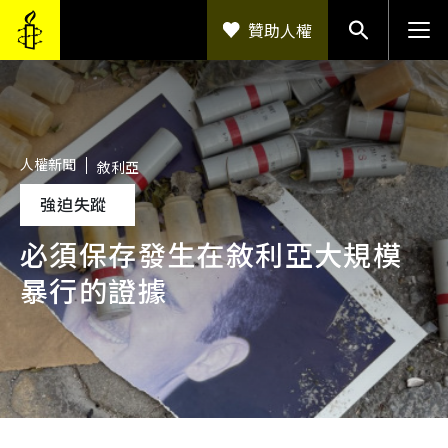
移至主內容
贊助人權
人權新聞
敘利亞
強迫失蹤
必須保存發生在敘利亞大規模
暴行的證據