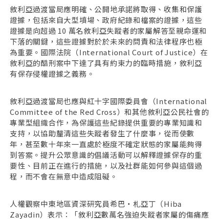
敘利亞過渡當局應明確、公開地承諾將取得、收集和保護
證據，包括來自大型墳場、政府紀錄和檔案的證據，這些
證據是向超過 10 萬名敘利亞失蹤者的家屬解答至親命運和
下落的關鍵，這些證據對於於未來的問責和法律程序也極
為重要。國際法院（International Court of Justice）在
敘利亞的酷刑案中下達了具有約束力的臨時措施，敘利亞
有保存侵權證據之義務。
敘利亞過渡當局也應與紅十字國際委員會（International
Committee of the Red Cross）和其他敘利亞公民社會的
專業型組織合作，為保護這些紀錄提供重要的專業知識和
支持，以協助釐清這些失蹤者發生了什麼事，從而使數
年，甚至數十年來一直處於極度不確定狀態的家屬能夠得
到答案。提升公眾意識的倡議活動可以解釋證據保存的重
要性、目前正在進行的措施，以及社群能如何參與這個過
程，而不會在無意中造成阻礙。
人權觀察中東地區資深研究員希巴・札亞丁（Hiba
Zayadin）表示：「敘利亞數萬名強迫失蹤者家屬的傷痛應