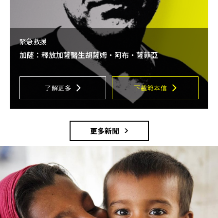
緊急救援
加薩：釋放加薩醫生胡薩姆・阿布・薩菲亞
了解更多
下載範本信
更多新聞