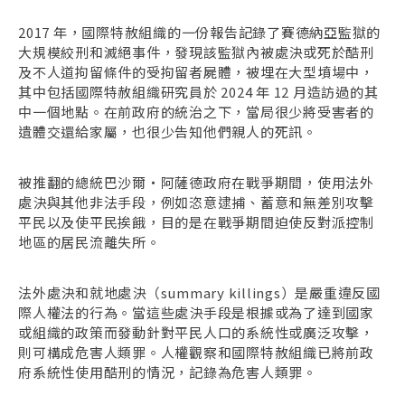
2017 年，國際特赦組織的一份報告記錄了賽德納亞監獄的
大規模絞刑和滅絕事件，發現該監獄內被處決或死於酷刑
及不人道拘留條件的受拘留者屍體，被埋在大型墳場中，
其中包括國際特赦組織研究員於 2024 年 12 月造訪過的其
中一個地點。在前政府的統治之下，當局很少將受害者的
遺體交還給家屬，也很少告知他們親人的死訊。
被推翻的總統巴沙爾・阿薩德政府在戰爭期間，使用法外
處決與其他非法手段，例如恣意逮捕、蓄意和無差別攻擊
平民以及使平民挨餓，目的是在戰爭期間迫使反對派控制
地區的居民流離失所。
法外處決和就地處決（summary killings）是嚴重違反國
際人權法的行為。當這些處決手段是根據或為了達到國家
或組織的政策而發動針對平民人口的系統性或廣泛攻擊，
則可構成危害人類罪。人權觀察和國際特赦組織已將前政
府系統性使用酷刑的情況，記錄為危害人類罪。