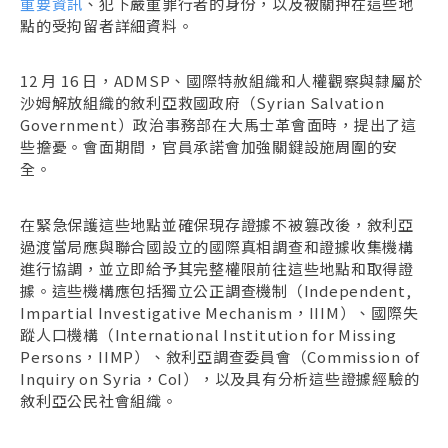
重要資訊
、犯下嚴重罪行者的身份，以及被關押在這些地
點的受拘留者詳細資料。
12 月 16 日，ADMSP、國際特赦組織和人權觀察與隸屬於
沙姆解放組織的敘利亞救國政府（Syrian Salvation
Government）政治事務部在大馬士革會面時，提出了這
些擔憂。會面期間，官員承諾會加強關鍵設施周圍的安
全。
在緊急保護這些地點並確保現存證據不被篡改後，敘利亞
過渡當局應與聯合國設立的國際真相調查和證據收集機構
進行協調，並立即給予其完整權限前往這些地點和取得證
據。這些機構應包括獨立公正調查機制（Independent,
Impartial Investigative Mechanism，IIIM）、國際失
蹤人口機構（International Institution for Missing
Persons，IIMP）、敘利亞調查委員會（Commission of
Inquiry on Syria，CoI），以及具有分析這些證據經驗的
敘利亞公民社會組織。