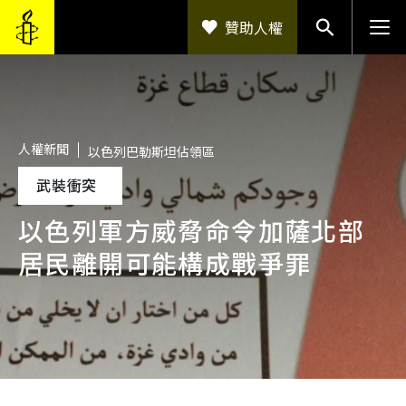
移至主內容
贊助人權
人權新聞
以色列巴勒斯坦佔領區
武裝衝突
以色列軍方威脅命令加薩北部
居民離開可能構成戰爭罪