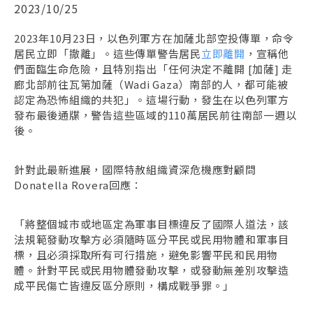
2023/10/25
2023年10月23日，以色列軍方在加薩北部空投傳單，命令
居民立即「撤離」。這些傳單警告居民
立即離開
，宣稱他
們面臨生命危險，且特別指出「任何決定不離開 [加薩] 走
廊北部前往瓦第加薩（Wadi Gaza）南部的人，都可能被
認定為恐怖組織的共犯」。這場行動，發生在以色列軍方
發布最後通牒，警告這些區域的110萬居民前往南部一週以
後。
針對此最新進展，國際特赦組織資深危機應對顧問
Donatella Rovera回應：
「將整個城市或地區定為軍事目標違反了國際人道法，該
法規範發動攻擊方必須隨時區分平民或民用物體和軍事目
標，且必須採取所有可行措施，避免影響平民和民用物
體。針對平民或民用物體發動攻擊，或發動無差別攻擊造
成平民傷亡皆違反區分原則，構成戰爭罪。」