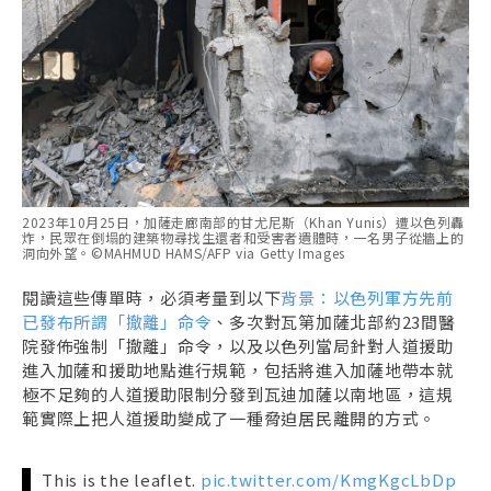
2023年10月25日，加薩走廊南部的甘尤尼斯（Khan Yunis）遭以色列轟
炸，民眾在倒塌的建築物尋找生還者和受害者遺體時，一名男子從牆上的
洞向外望。©MAHMUD HAMS/AFP via Getty Images
閱讀這些傳單時，必須考量到以下
背景：以色列軍方先前
已發布所謂「撤離」命令
、多次對瓦第加薩北部約23間醫
院發佈強制「撤離」命令，以及以色列當局針對人道援助
進入加薩和援助地點進行規範，包括將進入加薩地帶本就
極不足夠的人道援助限制分發到瓦迪加薩以南地區，這規
範實際上把人道援助變成了一種脅迫居民離開的方式。
This is the leaflet.
pic.twitter.com/KmgKgcLbDp