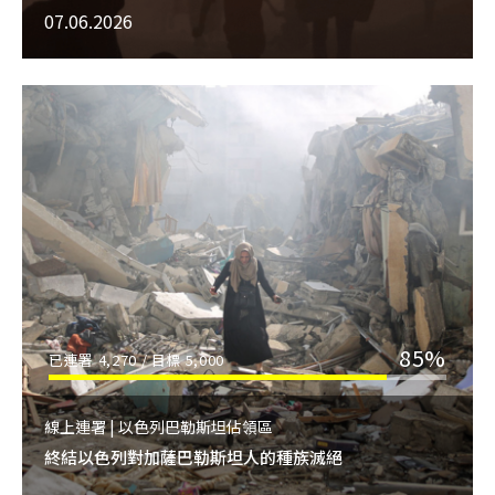
07.06.2026
85%
已連署
4,270
/ 目標
5,000
線上連署 | 以色列巴勒斯坦佔領區
終結以色列對加薩巴勒斯坦人的種族滅絕