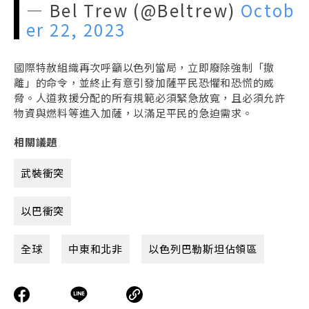
— Bel Trew (@Beltrew)
Octob
er 22, 2023
國際特赦組織再次呼籲以色列當局，立即廢除強制「撤
離」的命令，並終止有意引發加薩平民恐懼和恐慌的威
脅。人道救援分配的所有規範必須緊急放寬，且必須允許
物資與燃料等進入加薩，以滿足平民的急迫需求。
相關議題
武裝衝突
以巴衝突
全球
中東和北非
以色列巴勒斯坦佔領區