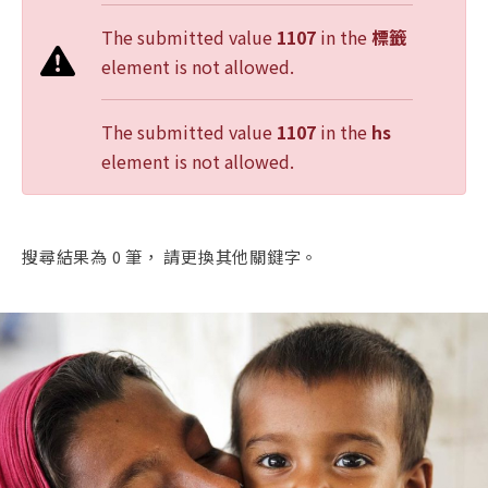
The submitted value
1107
in the
標籤
element is not allowed.
The submitted value
1107
in the
hs
element is not allowed.
搜尋結果為 0 筆， 請更換其他關鍵字。