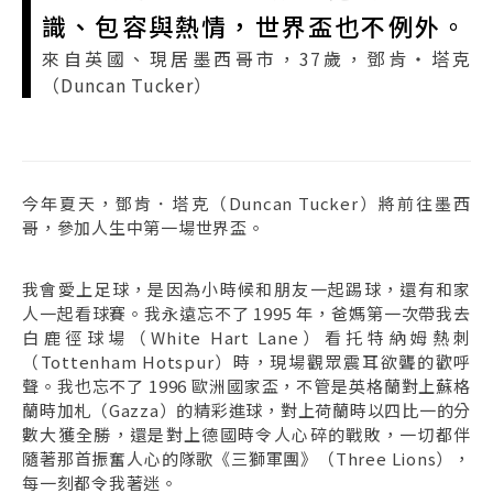
識、包容與熱情，世界盃也不例外。
來自英國、現居墨西哥市，37歲，鄧肯・塔克
（Duncan Tucker）
今年夏天，鄧肯．塔克（Duncan Tucker）將前往墨西
哥，參加人生中第一場世界盃。
我會愛上足球，是因為小時候和朋友一起踢球，還有和家
人一起看球賽。我永遠忘不了 1995 年，爸媽第一次帶我去
白鹿徑球場（White Hart Lane）看托特納姆熱刺
（Tottenham Hotspur）時，現場觀眾震耳欲聾的歡呼
聲。我也忘不了 1996 歐洲國家盃，不管是英格蘭對上蘇格
蘭時加札（Gazza）的精彩進球，對上荷蘭時以四比一的分
數大獲全勝，還是對上德國時令人心碎的戰敗，一切都伴
隨著那首振奮人心的隊歌《三獅軍團》（Three Lions），
每一刻都令我著迷。