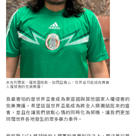
來吉列爾莫・羅德里格斯・加西亞擔心，世界盃可能成為掩蓋
人權侵害的完美掩護。
我最害怕的是世界盃會成為東道國與其他國家人權侵害的
完美掩護。希望這屆世界盃能成為將全人類團結起來的盛
會，並且在讓我們放鬆心情的同時化為契機，讓我們更加
同理世界各地發生的眾多暴力事件。
我呼籲 FIFA 將球迷的人權置於商業利益之上，堅決推行尊