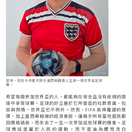
鄧肯・塔克今年夏天將在墨西哥觀看人生第一場世界盃足球
賽。
希望每個參加世界盃的人，都能夠在安全且沒有歧視的環
境中享受球賽。足球的好立基於它所營造的社群意識、包
容與熱情，世界盃也不例外。然而，FIFA 高得離譜的票
價，加上墨西哥極端的經濟差距，讓幾乎所有當地居民都
因價格過高，而失去了一生一次參加這些球賽的機會。足
球應該是屬於人民的運動，而不是淪為體育洗白