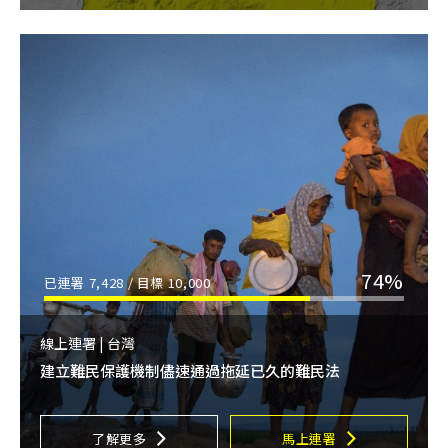
74%
已連署
7,428
/ 目標
10,000
線上連署 | 台灣
建立難民保護機制儘速通過拖延已久的難民法
了解更多
馬上連署