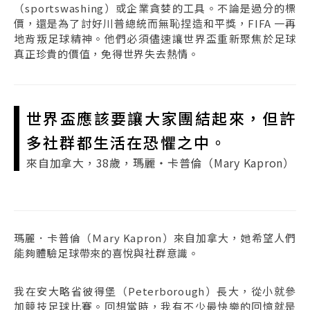
（sportswashing）或企業貪婪的工具。不論是過分的標
價，還是為了討好川普總統而無恥捏造和平獎，FIFA 一再
地背叛足球精神。他們必須儘速讓世界盃重新聚焦於足球
真正珍貴的價值，免得世界失去熱情。
世界盃應該要讓大家團結起來，但許
多社群都生活在恐懼之中。
來自加拿大，38歲，瑪麗・卡普倫（Mary Kapron）
瑪麗．卡普倫（Ｍary Kapron）來自加拿大，她希望人們
能夠體驗足球帶來的喜悅與社群意識。
我在安大略省彼得堡（Peterborough）長大，從小就參
加競技足球比賽。回想當時，我有不少最快樂的回憶就是