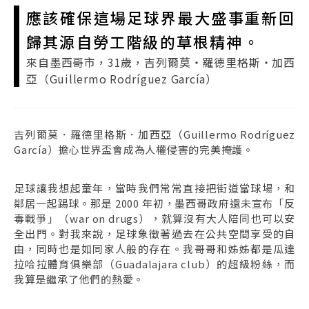
應該確保這場足球界最大盛事重新回
歸其源自勞工階級的草根精神。
來自墨西哥市，31歲，吉列爾莫・羅德里格斯・加西
亞（Guillermo Rodríguez García）
吉列爾莫．羅德里格斯．加西亞（Guillermo Rodríguez
García）擔心世界盃會成為人權侵害的完美掩護。
足球讓我想起童年，當時我們常常直接把街道當球場，和
鄰居一起踢球。那是 2000 年初，墨西哥政府還未宣布「反
毒戰爭」（war on drugs），就算沒有大人陪同也可以安
全出門。對我來說，足球象徵著過去在公共空間享受的自
由，同時也是如同家人般的存在。我哥哥和姊姊都是瓜達
拉哈拉體育俱樂部（Guadalajara club）的超級粉絲，而
我算是繼承了他們的熱愛。