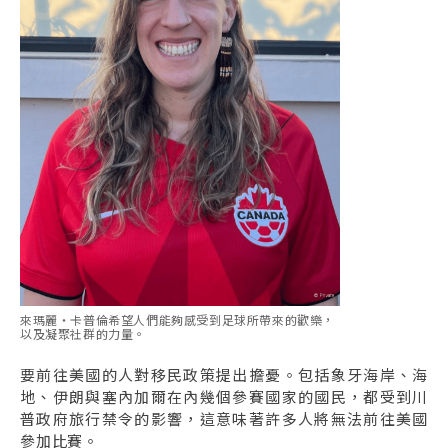
來瑪麗・卡普倫希望人們能夠感受到足球所帶來的歡樂，
以及凝聚社群的力量。
要前往美國的人對移民政策提出擔憂。包括象牙海岸、海
地、伊朗與塞內加爾在內幾個參賽國家的國民，都受到川
普政府旅行禁令的影響，這意味著許多人將無法前往美國
參加比賽。