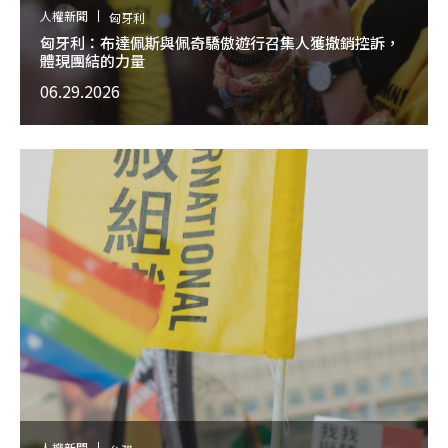
人權新聞
匈牙利
匈牙利：布達佩斯與佩奇驕傲遊行召集人獲撤銷控訴，
體現團結的力量
06.29.2026
人權新聞