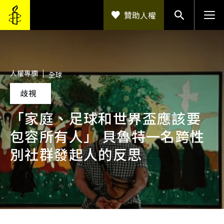
移至主內容
贊助人權
人權專欄
全球
歧視
「家庭、足球和世界盃應該要
包容所有人」 貝魯特一名跨性
別社群發起人的反思