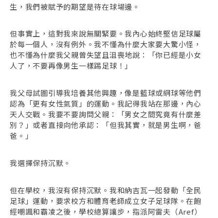
生，我們被賦予的期望是待在球場邊。
但事實上，這對我來說無關緊要。我內心始終堅信足球屬
於每一個人，沒有例外。我不懂為什麼大家要大驚小怪，
也不懂為什麼我父親曾失望且沮喪地說：「你已經是小女
人了，不要再像男生一樣踢足球！」
我父母試圖引導我培養其他興趣，像是籃球或網球等他們
認為「更有女性氣質」的運動。我記得我站在那邊，內心
天人交戰。我要不要詢問父親：「男女之間究竟有什麼差
別？」或者直接向他承認：「但我其實，就是男生啊，爸
爸。」
我選擇保持沉默。
但在學校，我沒有保持沉默。我和納吉瓦一起發動「全民
足球」運動，要求校方和體育老師成立女子足球隊。在飽
經嘲諷和霸凌之後，學校總算讓步，指派阿雷夫（Aref）