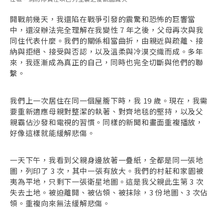
開戰前幾天，我還陷在戰爭引發的震驚和恐怖的巨響當
中，還沒辦法完全理解在我變性 7 年之後，父母再次與我
同住代表什麼。我們的關係相當曲折，由親近與疏離、接
納與拒絕、接受與否認，以及溫柔與冷漠交織而成。多年
來，我逐漸成為真正的自己，同時也完全切斷與他們的聯
繫。
我們上一次居住在同一個屋簷下時，我 19 歲。現在，我需
要重新適應母親對整潔的執著、對齊地毯的堅持，以及父
親霸佔沙發和電視的習慣。同樣的新聞和畫面重複播放，
好像這樣就能緩解悲傷。
一天下午，我看到父親身邊放著一疊紙，全都是同一張地
圖，列印了 3 次，其中一張有放大。我們的村莊和家園被
夷為平地，只剩下一張衛星地圖。這是我父親此生第 3 次
失去土地。被迫離開、被佔領、被抹除，3 份地圖、3 次佔
領。重複向來無法緩解悲傷。