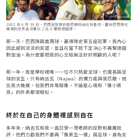
2002 年 6 月 30 日，巴西足球隊的黎巴嫩粉絲在貝魯特，慶祝巴西隊在
橫濱的世界盃決賽以 2 比 0 擊敗德國隊。
那一天，巴西隊踢進兩球，贏得隊史第五座冠軍。我內心
因此感到淡淡的苦澀，並且在當下就下定決心不再幫德國
對加油。為什麼要把我的心交給無法好好照顧的人呢？
那一年，我是學校裡唯一一位不只熱愛足球，也擅長踢足
球的女生。只有納吉瓦（Najwa）的實力能與我匹敵，她
比我大幾歲，但我們非常相像，不論是心境和「像小男
孩」的外表都很相似。
終於在自己的身體裡感到自在
多年來，納吉瓦和我一直忍受一眾老師的反對和嚴厲批
評，他們力勸我們不要再「像男生一樣」踢足球。身為女