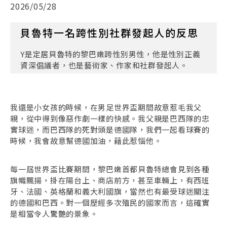
2026/05/28
貝魯特一名跨性別社群發起人的反思
Y是定居貝魯特的黎巴嫩跨性別男性，他是性別正義
資深倡議者，也是藝術家、作家和社群發起人。
我還是小女孩的時候，在男足世界盃期間故意惹毛我父
親，從中得到像惡作劇一樣的快感。我父親是巴西隊的忠
實球迷，而巴西隊的死對頭是德國隊，我們一起看球賽的
時候，我會故意幫德國加油，藉此惹惱他。
每一屆世界盃比賽期間，黎巴嫩首都貝魯特總會見到各種
旗幟飄揚，掛在陽台上、商店前方，甚至車輛上，有西班
牙、法國、英格蘭和義大利國旗，當然也有最受球迷關注
的德國和巴西。對一個歷經多次殖民的國家而言，這確實
是相當令人驚艷的景象。