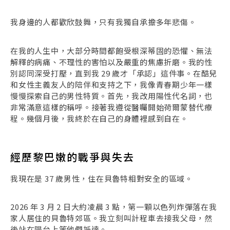
我身邊的人都歡欣鼓舞，只有我獨自承擔多年悲傷。
在我的人生中，大部分時間都飽受根深蒂固的恐懼、無法
解釋的病痛、不理性的害怕以及嚴重的焦慮折磨。我的性
別認同深受打壓，直到我 29 歲才「承認」這件事。在酷兒
和女性主義友人的陪伴和支持之下，我像青春期少年一樣
慢慢探索自己的男性特質。首先，我改用陽性代名詞，也
非常滿意這樣的稱呼。接著我遵從醫囑開始荷爾蒙替代療
程。幾個月後，我終於在自己的身體裡感到自在。
經歷黎巴嫩的戰爭與失去
我現在是 37 歲男性，住在貝魯特相對安全的區域。
2026 年 3 月 2 日大約凌晨 3 點，第一顆以色列炸彈落在我
家人居住的貝魯特郊區。我立刻叫計程車去接我父母，然
後站在陽台上等他們抵達。