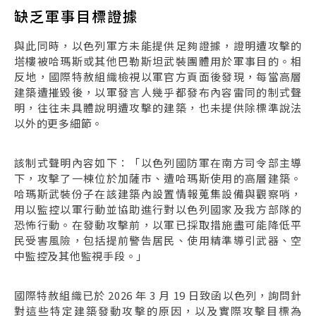
缺乏軍事目標證據
與此同時，以色列軍方未能提供足夠證據，證明遭攻擊的
塔樓被哈瑪斯或其他巴勒斯坦武裝團體用於軍事目的。相
反地，國際特赦組織檢視以軍官方頁面後發現，每當高層
建築遭摧毀後，以軍發言人幾乎都發布內容雷同的制式聲
明，往往未具體說明遭攻擊的建築，也未提供除標準說法
以外的更多細節。
該制式聲明內容如下：「以色列國防軍在南方司令部主導
下，攻擊了一棟位於加薩市、遭哈瑪斯使用的高層建築。
哈瑪斯武裝份子在該建築內設置情報蒐集設備與觀察哨，
用以監控以軍行動並協助進行對以色列國家及我方部隊的
恐怖行動。在發動攻擊前，以軍已採取措施盡可能降低平
民受害風險，包括提前警告居民、使用精準導引武器、空
中監控及其他監視手段。」
國際特赦組織已於 2026 年 3 月 19 日致函以色列，詢問針
對這些特定建築發動攻擊的原因，以及實際攻擊目標為