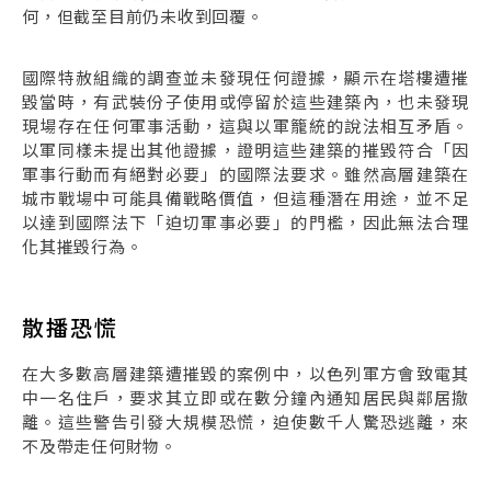
何，但截至目前仍未收到回覆。
國際特赦組織的調查並未發現任何證據，顯示在塔樓遭摧
毀當時，有武裝份子使用或停留於這些建築內，也未發現
現場存在任何軍事活動，這與以軍籠統的說法相互矛盾。
以軍同樣未提出其他證據，證明這些建築的摧毀符合「因
軍事行動而有絕對必要」的國際法要求。雖然高層建築在
城市戰場中可能具備戰略價值，但這種潛在用途，並不足
以達到國際法下「迫切軍事必要」的門檻，因此無法合理
化其摧毀行為。
散播恐慌
在大多數高層建築遭摧毀的案例中，以色列軍方會致電其
中一名住戶，要求其立即或在數分鐘內通知居民與鄰居撤
離。這些警告引發大規模恐慌，迫使數千人驚恐逃離，來
不及帶走任何財物。