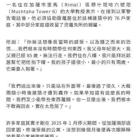
一名住在加薩市里馬（Rimal）區穆什塔哈六號塔
（Mushtaha Tower 6）的大學教授表示，在接到以軍警
告電話後，他必須協助撤離居住於該棟建築中的 76 戶家
庭，其中部分家庭還收留了流離失所的親屬。
他說：「你無法想像我當時的感受，以及隨之而來的恐
慌......我們根本沒有時間帶任何東西。我父母年紀很大，我
父親已經 85 歲，無法行走。我們住在八樓，我只能拜託鄰
居幫忙把他抬下樓。我的孩子還很小，最小的只有兩歲，
也需要人抱著。」
「我們逃出來後，只能站在外面等，最後過了很久，大概
兩個小時後建築才遭到轟炸。如果早知道有這麼長的時
間，我們至少能帶些東西離開。但一旦撤出後，我們根本
不敢再回去，實在太危險了。」
許多家庭其實才剛在 2025 年 1 月停火期間，從加薩南部返
回家園，修復受損的公寓，沒想到幾個月後便再次眼睜睜
地看著公寓被徹底摧毀。