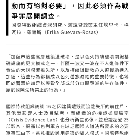
動而有絕對必要」，因此必須作為戰
爭罪展開調查。
國際特赦組織資深研究、遊說暨政策主任埃里卡．格
瓦拉．羅薩斯（Erika Guevara-Rosas）
「加薩市這些高層建築遭破壞，是以色列持續破壞關鍵基
礎設施的更大模式之一。伴隨一波又一波在不人道條件下
發生的大規模流離失所，以及持續阻斷救命人道援助進入
加薩，這些行為都構成以色列種族滅絕的重要特徵，也等
同於蓄意施加足以導致全部或部分肉體毀滅的生存條件，
屬於國際法所禁止的行為。」
國際特赦組織訪談 16 名因建築遭毀而流離失所的前住戶、
其他受影響人士及目擊者，而組織的危機證據實驗室
（Crisis Evidence Lab）也分析衛星影像，並驗證超過 25
部影片，揭露以色列軍方在缺乏國際人道法所要求的必要
軍事理由下，蓄意摧毀民用建築的駭人模式。國際特赦組