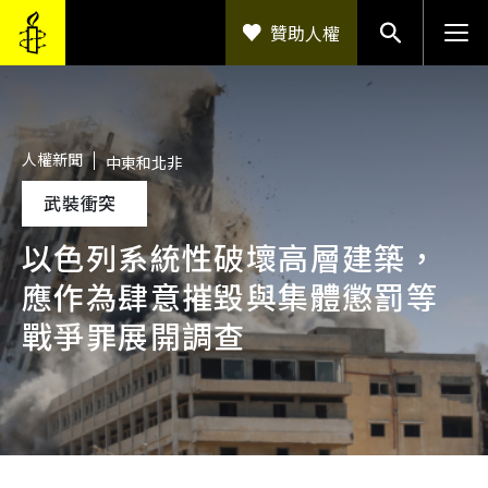
移至主內容
贊助人權
人權新聞
中東和北非
武裝衝突
以色列系統性破壞高層建築，
應作為肆意摧毀與集體懲罰等
戰爭罪展開調查