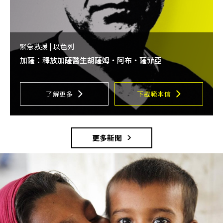
緊急救援 | 以色列
加薩：釋放加薩醫生胡薩姆・阿布・薩菲亞
了解更多
下載範本信
更多新聞