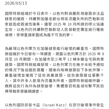
2026/05/15
國際特赦組織於今日表示，以色列對高層民用建築非法且
肆意的摧毀，持續對加薩走廊佔領區流離失所的巴勒斯坦
家庭造成毀滅性後果。儘管 2025 年 10 月所謂的停火協議
生效，以色列仍持續對巴勒斯坦人民發動空襲並施行種族
滅絕，使得重建家園成為遙不可及的夢。
為展現以色列軍方在加薩肆意進行破壞的嚴重性，國際特
赦組織於今日發布一項調查，揭露以色列軍方於 2025 年 9
月至 10 月期間，在加薩市至少夷平 13 棟多層住宅與商業
建築。國際特赦組織發現，以色列軍方在幾乎未給予通知
的情況下強迫居民撤離，隨後向每棟建築投下多枚炸彈，
嚴重破壞並摧毀了這些高層建築。這些建築居住著數千
人，其中許多人是境內流離失所者。國際特赦組織呼籲，
應將這些行為作為肆意破壞、集體懲罰和直接攻擊平民目
標等戰爭罪展開調查。
以色列國防部長卡茲（Israel Katz）在部分破壞事件發生