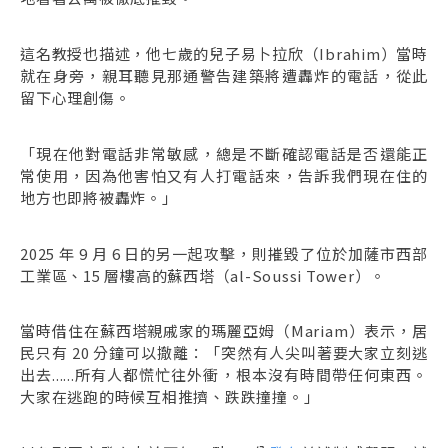
這名教授也描述，他七歲的兒子易卜拉欣（Ibrahim）當時
就在身旁，親耳聽見那通警告建築將遭轟炸的電話，從此
留下心理創傷。
「現在他對電話非常敏感，總是不斷確認電話是否還能正
常使用，因為他害怕又有人打電話來，告訴我們現在住的
地方也即將被轟炸。」
2025 年 9 月 6 日的另一起攻擊，則摧毀了位於加薩市西部
工業區、15 層樓高的蘇西塔（al-Soussi Tower）。
當時借住在蘇西塔親戚家的瑪麗亞姆（Mariam）表示，居
民只有 20 分鐘可以撤離：「突然有人尖叫著要大家立刻逃
出去......所有人都慌忙往外衝，根本沒有時間帶任何東西。
大家在逃跑的時候互相推擠、跌跌撞撞。」