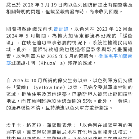
織已於 2026 年 3 月 19 日向以色列國防部提出有關空襲及
相關聲明的問題，但截至報告發布時，尚未收到回覆。
國際特赦組織先前也
曾記錄
，以色列在 2023 年 12 月至
2024 年 5 月期間，為擴大加薩東部邊界沿線的「緩衝
區」，在缺乏迫切軍事必要的情況下，系統性摧毀民用區
域。此外，國際特赦組織也透過衛星影像與影片畫面證
實，以色列軍方於 2025 年 5 月的兩週內，
徹底夷平加薩南
部
城鎮胡扎阿（Khuza’a）殘存的區域。
自 2025 年 10 月所謂的停火生效以來，以色列軍方仍持續
在「黃線」（yellow line）以東、已完全受其軍事控制的
區域，拆除住宅及其他建築。巴勒斯坦人被禁止返回這些
地區，而其範圍超過加薩總面積的 55%。此外，「黃線」
的邊界模糊不清，且持續遭以色列軍方重新劃定。
埃里卡．格瓦拉．羅薩斯表示：「以色列在加薩享有的有
罪不罰，讓其得以毫無顧忌地在其他地區重複非法模式，
其中最明顯的例子是黎巴嫩。以色列國防部長在威脅加速