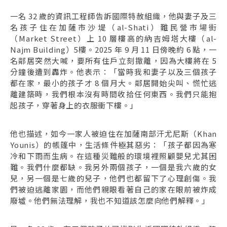
一名 32 歲的資訊工程師告訴國際特赦組織，他與妻子及三
名孩子住在加薩市沙堤（al-Shati）難民營市場街
（Market Street）上 10 層樓高的納吉姆塔大樓（al-
Najm Building）5樓。2025 年 9 月 11 日傍晚約 6 點，一
名鄰居突然大喊，要所有住戶立刻撤離，因為大樓將在 5
分鐘後遭到轟炸。他表示：「當時我和妻子以及三個孩子
都在家，最小的孩子才 8 個月大。鄰居開始尖叫、慌忙逃
離建築時，我們根本沒有時間收拾任何東西。我們只能抱
起孩子，穿著身上的衣服衝下樓。」
他也描述，如今一家人被迫住在加薩南部汗尤尼斯（Khan
Younis）的帳篷中，生活條件極其惡劣：「孩子都因為寒
冷和下雨而生病。在這種災難般的環境裡照顧嬰兒尤其困
難。我們什麼都缺。我另外兩個孩子，一個是我六歲的女
兒，另一個是七歲的兒子，他們也都留下了心理創傷。我
們被迫逃離家園，而他們親眼看著自己的家在眼前被炸成
廢墟。他們無法理解，我也不知道該怎麼向他們解釋。」