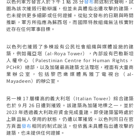
以色列軍方發言人於下午 1 點 28 分
發布
前述制式聲明，試
圖為該次摧毀行動辯護，但並未具體指出遭攻擊的建築，
也未提供更多細節或任何證據。從貼文發布的日期與時間
推斷，軍方所指應為蘇西塔，而國際特赦組織無法核實附
近存在任何軍事目標。
以色列也摧毀了多棟設有公民社會組織與媒體設施的建
築，例如羅亞塔（al-Roya Tower），內部設有巴勒斯坦
人權中心（Palestinian Centre for Human Rights，
PCHR）總部，以及加薩最高建築戈法理塔，裡面有大量商
業辦公室，包括黎巴嫩媒體馬雅丁電視台（al-
Mayadeen）的辦公室。
另一棟 17 層樓高的義大利塔（Italian Tower）綜合建築
也於 9 月 26 日遭到摧毀。該建築為加薩地標之一，並於
2023 年透過義大利政府資金完成重建。即使建築當時處於
上鎖且無人使用的狀態，仍遭以軍摧毀。以色列同日在官
方頁面
發布
相同的制式說法，但依舊未具體指出遭攻擊的
建築，也未提供任何證據。