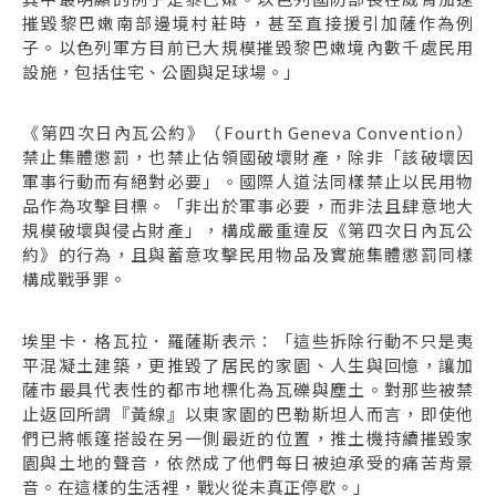
摧毀黎巴嫩南部邊境村莊時，甚至直接援引加薩作為例
子。以色列軍方目前已大規模摧毀黎巴嫩境內數千處民用
設施，包括住宅、公園與足球場。」
《第四次日內瓦公約》（Fourth Geneva Convention）
禁止集體懲罰，也禁止佔領國破壞財產，除非「該破壞因
軍事行動而有絕對必要」。國際人道法同樣禁止以民用物
品作為攻擊目標。「非出於軍事必要，而非法且肆意地大
規模破壞與侵占財產」，構成嚴重違反《第四次日內瓦公
約》的行為，且與蓄意攻擊民用物品及實施集體懲罰同樣
構成戰爭罪。
埃里卡．格瓦拉．羅薩斯表示：「這些拆除行動不只是夷
平混凝土建築，更推毀了居民的家園、人生與回憶，讓加
薩市最具代表性的都市地標化為瓦礫與塵土。對那些被禁
止返回所謂『黃線』以東家園的巴勒斯坦人而言，即使他
們已將帳篷搭設在另一側最近的位置，推土機持續摧毀家
園與土地的聲音，依然成了他們每日被迫承受的痛苦背景
音。在這樣的生活裡，戰火從未真正停歇。」