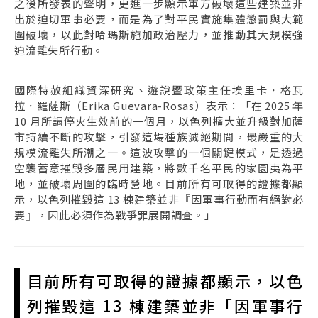
之後所發表的聲明，更進一步顯示軍方破壞這些建築並非
出於迫切軍事必要，而是為了對平民實施集體懲罰與大範
圍破壞，以此對哈瑪斯施加政治壓力，並推動其大規模強
迫流離失所行動。
國際特赦組織資深研究、遊說暨政策主任埃里卡．格瓦
拉．羅薩斯（Erika Guevara-Rosas）表示：「在 2025 年
10 月所謂停火生效前的一個月，以色列擴大並升級對加薩
市持續不斷的攻擊，引發這場種族滅絕期間，最嚴重的大
規模流離失所潮之一。這波攻擊的一個關鍵模式，是透過
空襲蓄意摧毀多層民用建築，將數千名平民的家園夷為平
地，並破壞周圍的臨時營地。目前所有可取得的證據都顯
示，以色列摧毀這 13 棟建築並非『因軍事行動而有絕對必
要』，因此必須作為戰爭罪展開調查。」
目前所有可取得的證據都顯示，以色
列摧毀這 13 棟建築並非「因軍事行