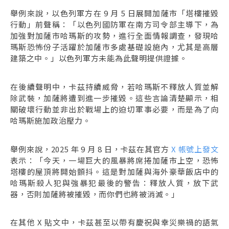
舉例來說，以色列軍方在 9 月 5 日展開加薩市「塔樓摧毀
行動」前聲稱：「以色列國防軍在南方司令部主導下，為
加強對加薩市哈瑪斯的攻勢，進行全面情報調查，發現哈
瑪斯恐怖份子活躍於加薩市多處基礎設施內，尤其是高層
建築之中。」以色列軍方未能為此聲明提供證據。
在後續聲明中，卡茲持續威脅，若哈瑪斯不釋放人質並解
除武裝，加薩將遭到進一步摧毀。這些言論清楚顯示，相
關破壞行動並非出於戰場上的迫切軍事必要，而是為了向
哈瑪斯施加政治壓力。
舉例來說，2025 年 9 月 8 日，卡茲在其官方
X 帳號上發文
表示：「今天，一場巨大的風暴將席捲加薩市上空，恐怖
塔樓的屋頂將開始顫抖。這是對加薩與海外豪華飯店中的
哈瑪斯殺人犯與強暴犯最後的警告：釋放人質，放下武
器，否則加薩將被摧毀，而你們也將被消滅。」
在其他 X 貼文中，卡茲甚至以帶有慶祝與幸災樂禍的語氣