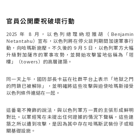
官員公開慶祝破壞行動
2025 年 8 月，以色列總理納坦雅胡（Benjamin
Netantahu）宣布，以色列將在停火談判期間加速軍事行
動，向哈瑪斯施壓。不久後的 9 月 5 日，以色列軍方大幅
升級對加薩市的軍事攻勢，並開始攻擊當地俗稱為「塔
樓」（towers）的高層建築。
同一天上午，國防部長卡茲在社群平台上表示「地獄之門
的閂鎖已被解除」，並明確將這些攻擊與迫使哈瑪斯接受
以色列條件連結在一起。
這番毫不掩飾的說法，與以色列軍方一貫的主張形成鮮明
對比。以軍經常在未提出任何證據的情況下聲稱，這些建
築之所以遭到攻擊，是因為其中存在哈瑪斯武裝份子或相
關基礎設施。