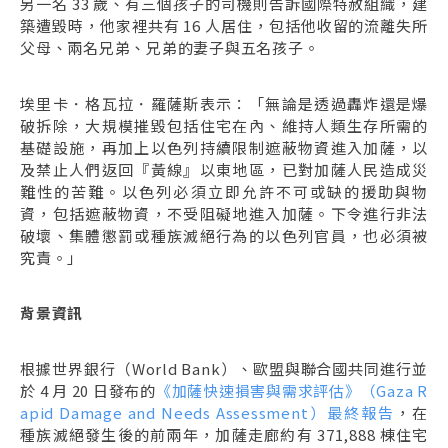
另一名 33 歲、有三個孩子的司機則告訴國際特赦組織，建
築遭毀時，他家裡共有 16 人居住，包括他收留的流離失所
父母、兩名兄弟、兄弟的妻子與五名孩子。
埃里卡．格瓦拉．羅薩斯表示：「無論是透過轟炸還是爆
破拆除，大規模摧毀包括住宅在內、維持人類生存所需的
基礎設施，再加上以色列持續限制遮蔽物資進入加薩，以
及禁止人們返回『黃線』以東地區，已對加薩人民造成災
難性的苦難。以色列必須立即允許不可或缺的援助與物
資，包括遮蔽物資，不受阻礙地進入加薩。下令進行非法
破壞、集體懲罰或種族滅絕行為的以色列官員，也必須被
究責。」
背景資訊
根據世界銀行（World Bank）、歐盟與聯合國共同進行並
於 4 月 20 日發布的
《加薩快速損害與需求評估》（Gaza R
apid Damage and Needs Assessment）最終報告
，在
種族滅絕發生後的前兩年，加薩走廊約有 371,888 棟住宅