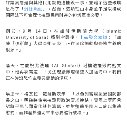
評論高層建與其他民用設施遭摧毀一事，並暗示這些破壞
是為了「
消除煽動
」。然而，這類理由本身並不足以構成
國際法下可合理化摧毀民用財產的迫切軍事必要。
例如，9 月 14 日，在加薩伊斯蘭大學（Islamic
University of Gaza）遭到空襲後，
卡茲發文寫道
：「加
薩『伊斯蘭』大學直衝天際。正在消除煽動與恐怖主義的
根源。」
隔天，在慶祝戈法理（Al- Ghofari）塔樓遭摧毀的貼文
中，他再次寫道：「戈法理恐怖塔樓墜入加薩海中。我們
正在淹沒恐怖主義與煽動的溫床。」
埃里卡．格瓦拉．羅薩斯表示：「以色列當局透過國防部
長之口，明確將住宅摧毀與政治要求連結，實際上等同承
認將平民苦難當作談判籌碼，並對整體平民人口施以集體
懲罰，而非基於迫切軍事必要進行破壞。」