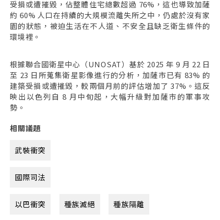
受損或遭摧毀，佔整體住宅總數超過 76%，這也導致加薩
約 60% 人口在持續的大規模流離失所之中，仍處於沒有家
園的狀態，被迫生活在不人道、不安全且缺乏衛生條件的
環境裡。
根據聯合國衛星中心（UNOSAT）基於 2025 年 9 月 22 日
至 23 日所蒐集衛星影像進行的分析，加薩市已有 83% 的
建築受損或遭摧毀，較兩個月前的評估增加了 37%。這反
映出以色列自 8 月中旬起，大幅升級對加薩市的軍事攻
勢。
相關議題
武裝衝突
國際司法
以巴衝突
種族滅絕
種族隔離