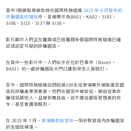
其中7個據點曾被收錄在國際特赦組織
2025 年 6 月發布的
詐騙園區的報告
中，並被標示為BA01、KA02、SI03、
SI08、SI15、SI37 與 SI38。
影片顯示人們正在離開或已經離開多個國際特赦組織已確
認或認定可疑的詐騙園區。
在其中一些影片中，人們似乎在位於巴韋市（Bavet，
BA01）的一處詐騙園區大門口遭到保全人員毆打。
至今，國際特赦組織訪問超過100名從柬埔寨外被販運至園
區的詐騙產業受害者。他們在園區中被奴役、被迫從事詐
騙或招募他人，且被剝奪自由。若不遵從園區管理者的命
令，甚至會遭受酷刑。
在 2025 年 7 月，
柬埔寨政府宣布
一項針對其境內詐騙園區
的全國性掃蕩。