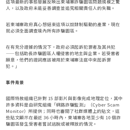
這項最新的事態發展反映出柬埔寨詐騙園區問題規模之驚
人，以及政府未能妥善調查並追究相關責任人的失職。
若柬埔寨政府真心想結束這項以奴隸制驅動的產業，現在
就必須全面調查境內所有詐騙園區。
在有充分證據的情況下，政府必須起訴犯罪者及其共犯
——包括助長詐騙園區人權侵害的地主與企業。若受害者
願意，他們的證詞應該被用於柬埔寨法庭中來起訴罪
犯。」
事件背景
國際特赦組織已針對 15 部影片與影像完成地理定位，其中
許多資料是由研究組織「網路詐騙監測」（Cyber Scam
Monitor）所提供；同時也審閱了社群媒體上的貼文，這
些貼文顯示在最近 36 小時內，柬埔寨各地至少有 10 個詐
騙園區發生受害者嘗試逃脫或被釋放的情況。