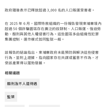
政府隨後表示已釋放超過 3,000 名的人口販運受害者。
在 2025 年 6 月，國際特赦組織的一份報告發現柬埔寨境內
超過 50 個詐騙園區存在廣泛的奴隸制、人口販運、強迫勞
動、酷刑與其他人權侵害行為。這些園區多由組織性犯罪
集團控制，運作模式如同監獄一般。
該報告的結論指出，柬埔寨政府未能預防與解決這些侵害
行為，並附上證據，指向國家存在共謀或蓄意不作為，才
使該產業得以蓬勃發展。
相關議題
酷刑及不人道待遇
監禁