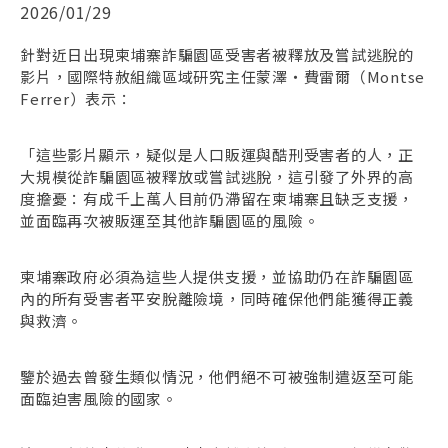
2026/01/29
針對近日出現柬埔寨詐騙園區受害者被釋放及嘗試逃脫的
影片，國際特赦組織區域研究主任蒙澤・費雷爾（Montse
Ferrer）表示：
「這些影片顯示，疑似是人口販運與酷刑受害者的人，正
大規模從詐騙園區被釋放或嘗試逃脫，這引發了外界的高
度擔憂：有成千上萬人目前仍滯留在柬埔寨且缺乏支援，
並面臨再次被販運至其他詐騙園區的風險。
柬埔寨政府必須為這些人提供支援，並協助仍在詐騙園區
內的所有受害者平安脫離險境，同時確保他們能獲得正義
與救濟。
鑒於過去曾發生類似情況，他們絕不可被強制遣返至可能
面臨迫害風險的國家。