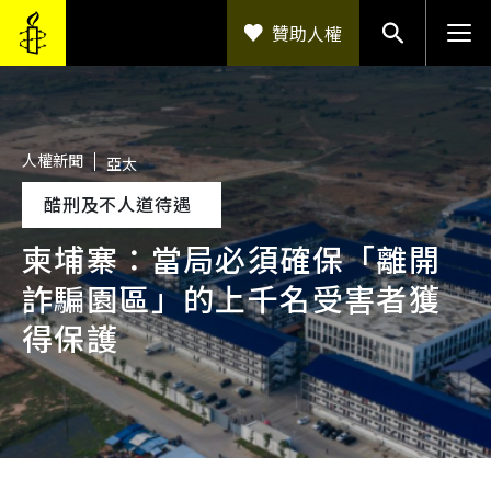
移至主內容
贊助人權
人權新聞
亞太
酷刑及不人道待遇
柬埔寨：當局必須確保「離開
詐騙園區」的上千名受害者獲
得保護