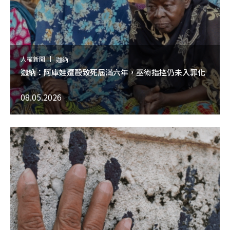
人權新聞
迦納
迦納：阿庫娃遭毆致死屆滿六年，巫術指控仍未入罪化
08.05.2026