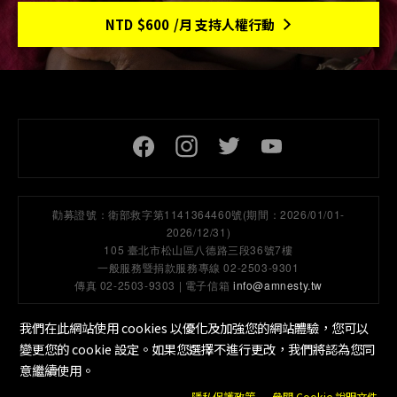
NTD
$600
/月 支持人權行動
頁尾社交連結
勸募證號：
衛部救字第1141364460號(期間：2026/01/01-
2026/12/31)
105 臺北市松山區八德路三段36號7樓
一般服務暨捐款服務專線 02-2503-9301
傳真 02-2503-9303 | 電子信箱
info@amnesty.tw
我們在此網站使用 cookies 以優化及加強您的網站體驗，您可以
變更您的 cookie 設定。如果您選擇不進行更改，我們將認為您同
隱私保護政策
工作機會
Cookie 設定
底部選單
意繼續使用。