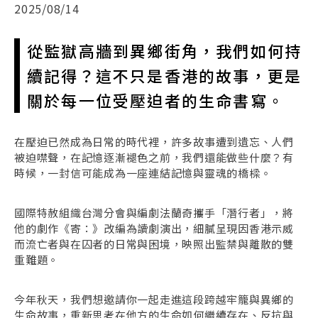
2025/08/14
從監獄高牆到異鄉街角，我們如何持
續記得？這不只是香港的故事，更是
關於每一位受壓迫者的生命書寫。
在壓迫已然成為日常的時代裡，許多故事遭到遺忘、人們
被迫噤聲，在記憶逐漸褪色之前，我們還能做些什麼？有
時候，一封信可能成為一座連結記憶與靈魂的橋樑。
國際特赦組織台灣分會與編劇法蘭奇攜手「潛行者」，將
他的劇作《寄：》改編為讀劇演出，細膩呈現因香港示威
而流亡者與在囚者的日常與困境，映照出監禁與離散的雙
重難題。
今年秋天，我們想邀請你一起走進這段跨越牢籠與異鄉的
生命故事，重新思考在他方的生命如何繼續存在、反抗與