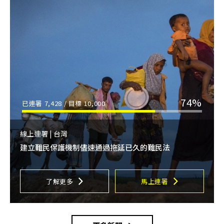
74%
已連署
7,428
/ 目標
10,000
線上連署 | 台灣
建立難民保護機制儘速通過拖延已久的難民法
了解更多
馬上連署