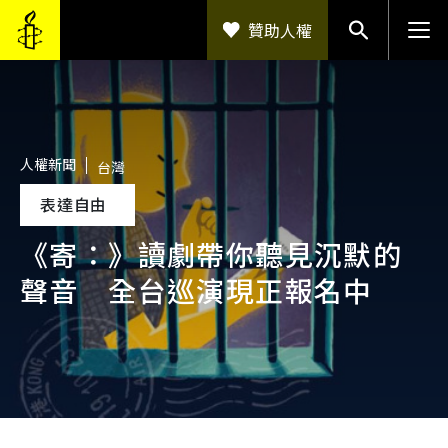
移至主內容
贊助人權
人權新聞
台灣
表達自由
《寄：》讀劇帶你聽見沉默的
聲音 全台巡演現正報名中