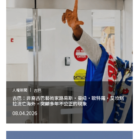
人權新聞
古巴
古巴：非裔古巴藝術家路易斯・曼紐・歐特羅・艾坎塔
拉流亡海外，突顯多年不公正的現象
08.04.2026