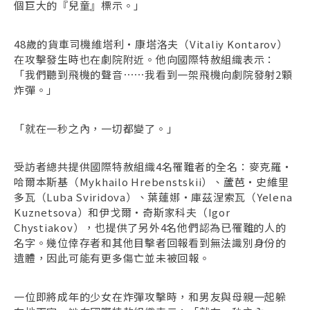
個巨大的『兒童』標示。」
48歲的貨車司機維塔利・康塔洛夫（Vitaliy Kontarov）
在攻擊發生時也在劇院附近。他向國際特赦組織表示：
「我們聽到飛機的聲音⋯⋯我看到一架飛機向劇院發射2顆
炸彈。」
「就在一秒之內，一切都變了。」
受訪者總共提供國際特赦組織4名罹難者的全名：麥克羅・
哈爾本斯基（Mykhailo Hrebenstskii）、蘆芭・史維里
多瓦（Luba Sviridova）、葉蓮娜・庫茲涅索瓦（Yelena
Kuznetsova）和伊戈爾・奇斯家科夫（Igor
Chystiakov），也提供了另外4名他們認為已罹難的人的
名字。幾位倖存者和其他目擊者回報看到無法識別身份的
遺體，因此可能有更多傷亡並未被回報。
一位即將成年的少女在炸彈攻擊時，和男友與母親一起躲