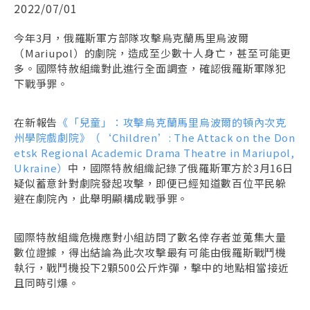
2022/07/01
今年3月，俄羅斯軍方部隊攻擊烏克蘭馬里烏波爾
（Mariupol）的劇院，造成至少數十人身亡，甚至可能更
多。國際特赦組織對此進行全面調查，確認俄羅斯軍隊犯
下戰爭罪。
在新報告
《「兒童」：攻擊烏克蘭馬里烏波爾的頓內次克
州學院戲劇院》（‘Children’: The Attack on the Don
etsk Regional Academic Drama Theatre in Mariupol,
Ukraine）
中，國際特赦組織記錄了俄羅斯軍方於3月16日
疑似蓄意針對劇院發起攻擊，即便已經知道數百位平民躲
避在劇院內，此舉明顯構成戰爭罪。
國際特赦組織危機應對小組訪問了數名倖存者並蒐集大量
數位證據，得出結論為此次攻擊最有可能由俄羅斯戰鬥機
執行，戰鬥機投下2顆500公斤炸彈，擊中的地點相當接近
且同時引爆。