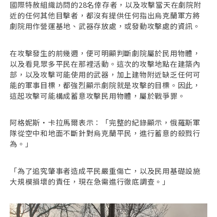
國際特赦組織訪問的28名倖存者，以及攻擊當天在劇院附
近的任何其他目擊者，都沒有提供任何指出烏克蘭軍方將
劇院用作營運基地、武器存放處，或發動攻擊處的資訊。
在攻擊發生的前幾週，便可明顯判斷劇院屬於民用物體，
以及看見眾多平民在那裡活動。這次的攻擊地點在建築內
部，以及攻擊可能使用的武器，加上建物附近缺乏任何可
能的軍事目標，都強烈顯示劇院就是攻擊的目標。因此，
這起攻擊可能構成蓄意攻擊民用物體，屬於戰爭罪。
阿格妮斯・卡拉馬爾表示：「完整的紀錄顯示，俄羅斯軍
隊從空中和地面不斷針對烏克蘭平民，進行蓄意的殺戮行
為。」
「為了追究肇事者造成平民嚴重傷亡，以及民用基礎設施
大規模損壞的責任，現在急需進行徹底調查。」