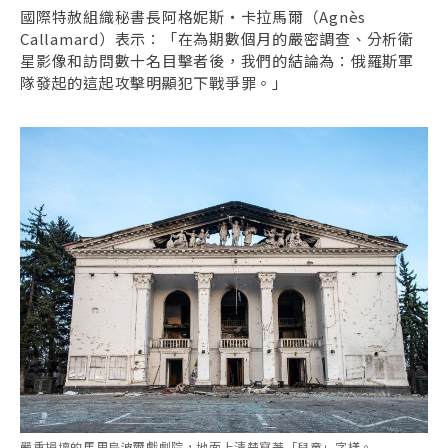
國際特赦組織秘書長阿格妮斯・卡拉馬爾（Agnès
Callamard）表示：「在為期數個月的嚴密調查、分析衛
星影像和訪問數十名目擊者後，我們的結論為：俄羅斯軍
隊發起的這起攻擊明顯犯下戰爭罪。」
嚴重損壞的馬里烏波爾戲劇院，地面上清楚寫著「兒童」字樣。