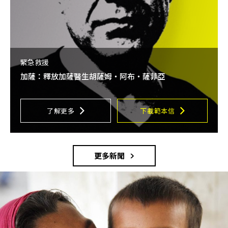
緊急救援
加薩：釋放加薩醫生胡薩姆・阿布・薩菲亞
了解更多
下載範本信
更多新聞