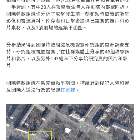
一手證詞，其中28人在攻擊發生時人在劇院內部或附近。
國際特赦組織也分析了攻擊發生前一刻和短時間後的衛星
影像和雷達資料、倖存者和目擊者提供已證實的照片和影
片素材，以及2張劇場的建築平面圖。
分析結果得到國際特赦組織危機證據研究組的開源調查支
持，研究組檢視並證實了在社群媒體上分享的46組攻擊照
片和影片，以及另外143組私下分享給研究員的照片和影
片。
國際特赦組織在烏克蘭戰爭期間，持續針對侵犯人權和違
反國際人道法行為的紀錄
在這裡
。