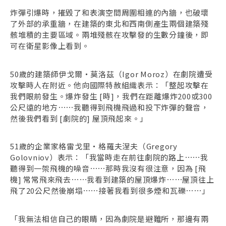
炸彈引爆時，摧毀了和表演空間周圍相連的內牆，也破壞
了外部的承重牆，在建築的東北和西南側產生兩個建築殘
骸堆積的主要區域。兩堆殘骸在攻擊發的生數分鐘後，即
可在衛星影像上看到。
50歲的建築師伊戈爾・莫洛茲（Igor Moroz）在劇院遭受
攻擊時人在附近。他向國際特赦組織表示：「整起攻擊在
我們眼前發生。爆炸發生 [時]，我們在距離爆炸200或300
公尺遠的地方⋯⋯我聽得到飛機飛過和投下炸彈的聲音，
然後我們看到 [劇院的] 屋頂飛起來。」
51歲的企業家格雷戈里・格羅夫涅夫（Gregory
Golovniov）表示：「我當時走在前往劇院的路上⋯⋯我
聽得到一架飛機的噪音⋯⋯那時我沒有很注意，因為 [飛
機] 常常飛來飛去⋯⋯我看到建築的屋頂爆炸⋯⋯屋頂往上
飛了20公尺然後崩塌⋯⋯接著我看到很多煙和瓦礫⋯⋯」
「我無法相信自己的眼睛，因為劇院是避難所，那邊有兩