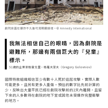
劇院背面在爆炸不久後可見明顯損壞。© Amnesty International
我無法相信自己的眼睛，因為劇院是
避難所，那邊有兩個巨大的『兒童』
標示。
51歲的企業家格雷戈里・格羅夫涅夫（Gregory Golovniov）
國際特赦組織相信至少有數十人死於這起攻擊，實際人數
可能更多，且另有更多人重傷。預估的數字比先前計算的
少，反映出大量平民已經在劇院攻擊前的2天內離開，且留
下來的人多數待在劇院的地下室或其他未受爆炸完整衝擊
的地方。