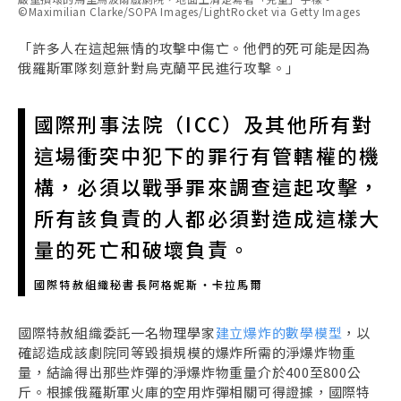
©Maximilian Clarke/SOPA Images/LightRocket via Getty Images
「許多人在這起無情的攻擊中傷亡。他們的死可能是因為
俄羅斯軍隊刻意針對烏克蘭平民進行攻擊。」
國際刑事法院（ICC）及其他所有對
這場衝突中犯下的罪行有管轄權的機
構，必須以戰爭罪來調查這起攻擊，
所有該負責的人都必須對造成這樣大
量的死亡和破壞負責。
國際特赦組織秘書長阿格妮斯・卡拉馬爾
國際特赦組織委託一名物理學家
建立爆炸的數學模型
，以
確認造成該劇院同等毀損規模的爆炸所需的淨爆炸物重
量，結論得出那些炸彈的淨爆炸物重量介於400至800公
斤。根據俄羅斯軍火庫的空用炸彈相關可得證據，國際特