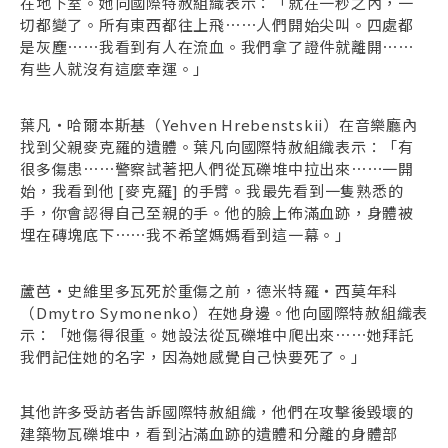
在地下室。她向國際特赦組織表示：「就在一秒之內，一
切都變了。所有東西都往上飛⋯⋯人們開始尖叫。四處都
是灰塵⋯⋯我看到有人在流血。我們拿了證件就離開⋯⋯
有些人就沒有這麼幸運。」
葉凡・哈爾本斯基（Yehven Hrebenstskii）在音樂廳內
找到父親麥克羅的遺體。葉凡向國際特赦組織表示：「有
很多傷患⋯⋯警察試著把人們從瓦礫堆中拉出來⋯⋯一開
始，我看到他 [麥克羅] 的手臂。我最先看到一隻熟悉的
手，你會認得自己至親的手。他的臉上佈滿血跡，身體被
埋在磚塊底下⋯⋯我不希望媽媽看到這一幕。」
蘆芭・史維里多瓦死於重傷之前，德米特羅・西莫年科
（Dmytro Symonenko）在她身邊。他向國際特赦組織表
示：「她傷得很重。她設法從瓦礫堆中爬出來⋯⋯她拜託
我們記住她的名字，因為她感覺自己快要死了。」
其他許多受訪者告訴國際特赦組織，他們在攻擊後毀壞的
建築物瓦礫堆中，看到沾滿血跡的遺體和分離的身體部