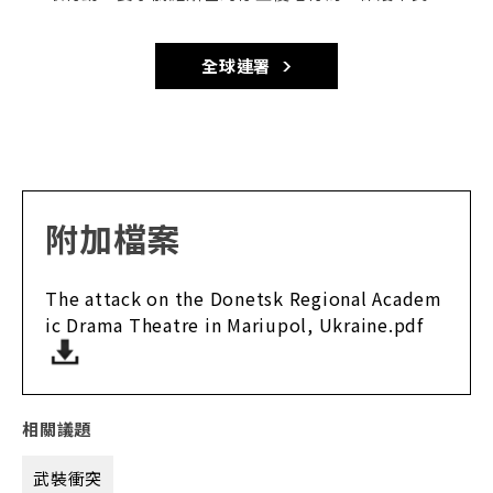
全球連署
附加檔案
The attack on the Donetsk Regional Academ
ic Drama Theatre in Mariupol, Ukraine.pdf
相關議題
武裝衝突