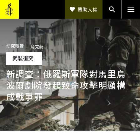
移至主內容
贊助人權
研究報告
烏克蘭
武裝衝突
新調查：俄羅斯軍隊對馬里烏
波爾劇院發起致命攻擊明顯構
成戰爭罪