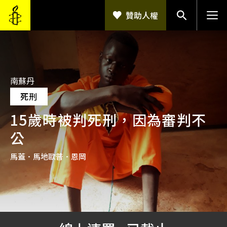
移至主內容
贊助人權
南蘇丹
死刑
15歲時被判死刑，因為審判不
公
馬蓋．馬地歐普．恩岡