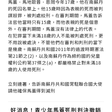
馬蓋．馬地歐普．恩岡今年17歲，他在南蘇丹
的死囚名單上。他15歲時因為表親的死而被判
謀殺罪，被判處絞刑。在審判期間，馬蓋告訴
法官他當時只有15歲，而他表親的死是個意
外。在審判期間，馬蓋沒有法律上的代表。
在犯罪當下未滿18歲的人不能被判處死刑，更
不用說被處決，不管他們在審判和判刑的當下
是幾歲。南蘇丹共和國2011年的過渡時期憲法
第21節之(2)，以及南蘇丹作為締約國的兒童
權利公約第37條之(a)，都嚴格禁止對未滿18
歲的人使用死刑。
立刻連署，告訴南蘇丹共和國常駐聯合國大使
請他確保馬蓋得到減刑
好消息！青少年馬蓋死刑判決撤銷