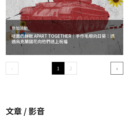
參加活動
喧囂的靜默 APART TOGETHER｜手作毛根向日葵：透
過烏克蘭國花向他們送上祝福
Pagination
‹
1
2
›
Previous page
下一
文章 / 影音