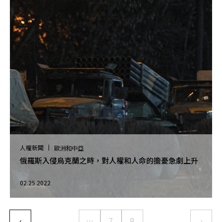
人權新聞
歐洲和中亞
俄羅斯入侵烏克蘭之時，對人權和人命的擔憂急劇上升
02.25.2022
Pagination
‹
…
7
8
›