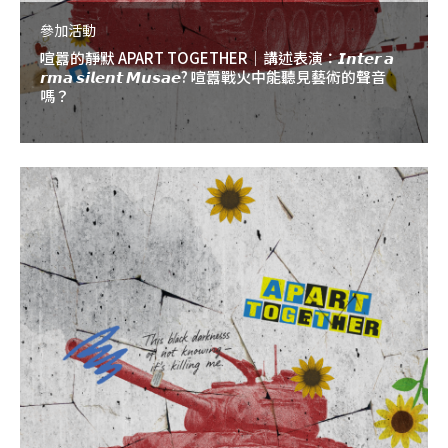
參加活動
喧囂的靜默 APART TOGETHER｜講述表演：𝙄𝙣𝙩𝙚𝙧 𝙖
𝙧𝙢𝙖 𝙨𝙞𝙡𝙚𝙣𝙩 𝙈𝙪𝙨𝙖𝙚? 喧囂戰火中能聽見藝術的聲音
嗎？