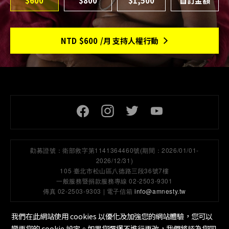
$600
$800
$1,500
NTD
$600
/月 支持人權行動
頁尾社交連結
勸募證號：
衛部救字第1141364460號(期間：2026/01/01-
2026/12/31)
105 臺北市松山區八德路三段36號7樓
一般服務暨捐款服務專線 02-2503-9301
傳真 02-2503-9303 | 電子信箱
info@amnesty.tw
我們在此網站使用 cookies 以優化及加強您的網站體驗，您可以
變更您的 cookie 設定。如果您選擇不進行更改，我們將認為您同