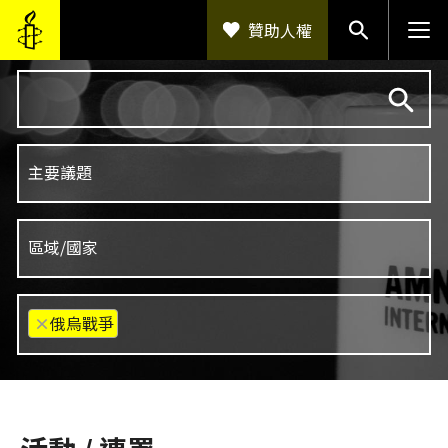
移至主內容
贊助人權
×
俄烏戰爭