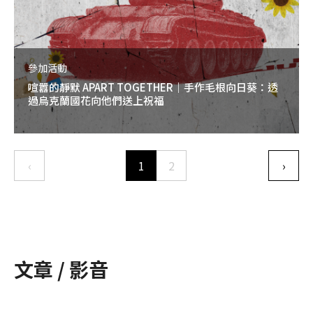
參加活動
喧囂的靜默 APART TOGETHER｜手作毛根向日葵：透
過烏克蘭國花向他們送上祝福
Pagination
‹
1
2
›
Previous page
下一
文章 / 影音