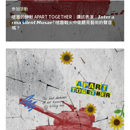
參加活動
喧囂的靜默 APART TOGETHER｜講述表演：𝙄𝙣𝙩𝙚𝙧 𝙖
𝙧𝙢𝙖 𝙨𝙞𝙡𝙚𝙣𝙩 𝙈𝙪𝙨𝙖𝙚? 喧囂戰火中能聽見藝術的聲音
嗎？