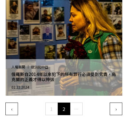
人權新聞
歐洲和中亞
俄羅斯自2014年以來犯下的所有罪行必須受到究責，烏
克蘭的正義才得以伸張
02.22.2024
Pagination
‹
1
2
…
›
Previous page
下一