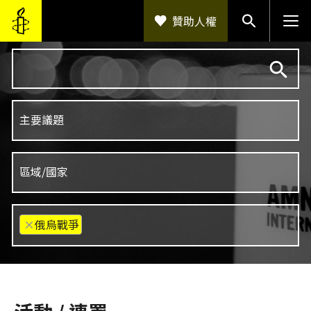
移至主內容
贊助人權
×
俄烏戰爭