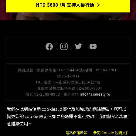
NTD
$600
/月 支持人權行動
頁尾社交連結
勸募證號：
衛部救字第1141364460號(期間：2026/01/01-
2026/12/31)
105 臺北市松山區八德路三段36號7樓
一般服務暨捐款服務專線 02-2503-9301
傳真 02-2503-9303 | 電子信箱
info@amnesty.tw
我們在此網站使用 cookies 以優化及加強您的網站體驗，您可以
變更您的 cookie 設定。如果您選擇不進行更改，我們將認為您同
隱私保護政策
工作機會
Cookie 設定
底部選單
意繼續使用。
隱私保護政策
參閱 Cookie 說明文件