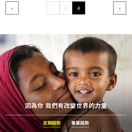
Pagination
‹
…
3
4
›
Previous page
下一
因為你 我們有改變世界的力量
定期捐款
單筆捐款