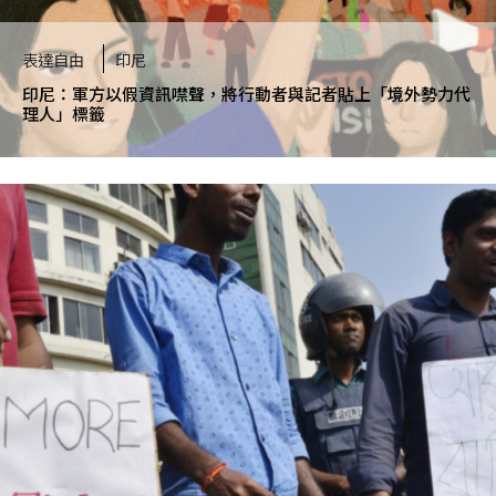
表達自由
印尼
印尼：軍方以假資訊噤聲，將行動者與記者貼上「境外勢力代
理人」標籤