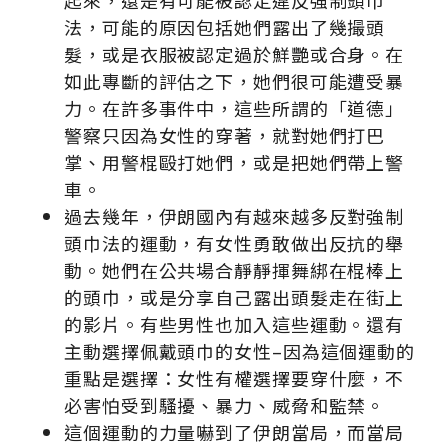
起來，還是有可能被認定違反強制頭巾
法，可能的原因包括她們露出了幾撮頭
髮，或是衣服被認定過於鮮艷或合身。在
如此專斷的評估之下，她們很可能遭受暴
力。在許多事件中，這些所謂的「道德」
警察只因為女性的穿著，就對她們打巴
掌、用警棍毆打她們，或是把她們帶上警
車。
過去幾年，伊朗國內有越來越多反對強制
頭巾法的運動，有女性勇敢做出反抗的舉
動。她們在公共場合靜靜揮舞綁在棍棒上
的頭巾，或是分享自己露出頭髮走在街上
的影片。有些男性也加入這些運動。還有
主動選擇佩戴頭巾的女性–因為這個運動的
重點是選擇：女性有權選擇要穿什麼，不
必害怕受到騷擾、暴力、威脅和監禁。
這個運動的力量嚇到了伊朗當局，而當局