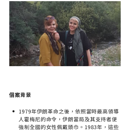
個案背景
1979年伊朗革命之後，依照當時最高領導
人霍梅尼的命令，伊朗當局及其支持者便
強制全國的女性佩戴頭巾。1983年，這些