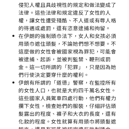
侵犯人權且具歧視性的規定和做法變成了
法律。這些法律和規定違反了女性的人
權，讓女性遭受殘酷、不人道或有辱人格
的待遇或處罰，還有恣意逮捕和拘留。
在伊朗的強制頭巾法下，女人和女孩必須
用頭巾遮住頭髮，不論她們想不想要。不
這麼做的女性會被國家視為罪犯，可能會
被逮捕、起訴，並被判監禁、鞭刑或罰
金。這一切所謂的「犯罪」，只是因為她
們行使決定要穿什麼的權利。
伊朗有所謂的「道德」警察，在監控所有
的女性人口，也就是大約四千萬名女性。
這些國家人員駕車四處行動，他們有權力
攔下女性，檢查她們的服裝，仔細評估頭
髮露出的程度、褲子和大衣的長度，還有
化妝的程度。女性就算有用頭巾將頭髮遮