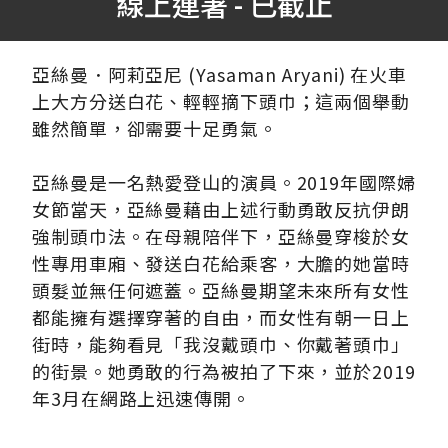
線上連署 - 已截止
亞絲曼．阿莉亞尼 (Yasaman Aryani) 在火車
上大方分送白花、輕輕摘下頭巾；這兩個舉動
雖然簡單，卻需要十足勇氣。
亞絲曼是一名熱愛登山的演員。2019年國際婦
女節當天，亞絲曼藉由上述行動勇敢反抗伊朗
強制頭巾法。在母親陪伴下，亞絲曼穿梭於女
性專用車廂、發送白花給乘客，大膽的她當時
頭髮並無任何遮蓋。亞絲曼期望未來所有女性
都能擁有選擇穿著的自由，而女性有朝一日上
街時，能夠看見「我沒戴頭巾、你戴著頭巾」
的街景。她勇敢的行為被拍了下來，並於2019
年3月在網路上迅速傳開。